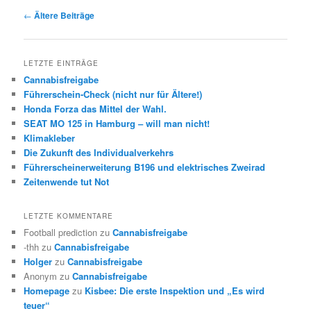
Beitrags-
←
Ältere Beiträge
Navigation
LETZTE EINTRÄGE
Cannabisfreigabe
Führerschein-Check (nicht nur für Ältere!)
Honda Forza das Mittel der Wahl.
SEAT MO 125 in Hamburg – will man nicht!
Klimakleber
Die Zukunft des Individualverkehrs
Führerscheinerweiterung B196 und elektrisches Zweirad
Zeitenwende tut Not
LETZTE KOMMENTARE
Football prediction
zu
Cannabisfreigabe
-thh
zu
Cannabisfreigabe
Holger
zu
Cannabisfreigabe
Anonym
zu
Cannabisfreigabe
Homepage
zu
Kisbee: Die erste Inspektion und „Es wird
teuer“