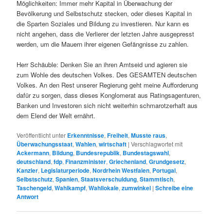
Möglichkeiten: Immer mehr Kapital in Überwachung der
Bevölkerung und Selbstschutz stecken, oder dieses Kapital in
die Sparten Soziales und Bildung zu investieren. Nur kann es
nicht angehen, dass die Verlierer der letzten Jahre ausgepresst
werden, um die Mauern ihrer eigenen Gefängnisse zu zahlen.
Herr Schäuble: Denken Sie an ihren Amtseid und agieren sie
zum Wohle des deutschen Volkes. Des GESAMTEN deutschen
Volkes. An den Rest unserer Regierung geht meine Aufforderung
dafür zu sorgen, dass dieses Konglomerat aus Ratingsagenturen,
Banken und Investoren sich nicht weiterhin schmarotzerhaft aus
dem Elend der Welt ernährt.
Veröffentlicht unter
Erkenntnisse
,
Freiheit
,
Musste raus
,
Überwachungsstaat
,
Wahlen
,
wirtschaft
|
Verschlagwortet mit
Ackermann
,
Bildung
,
Bundesrepublik
,
Bundestagswahl
,
deutschland
,
fdp
,
Finanzminister
,
Griechenland
,
Grundgesetz
,
Kanzler
,
Legislaturperiode
,
Nordrhein Westfalen
,
Portugal
,
Selbstschutz
,
Spanien
,
Staatsverschuldung
,
Stammtisch
,
Taschengeld
,
Wahlkampf
,
Wahllokale
,
zumwinkel
|
Schreibe eine
Antwort