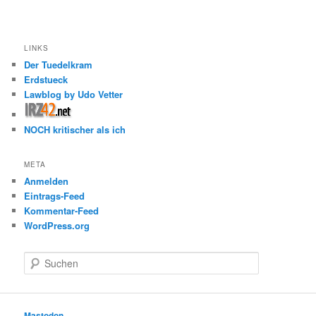
LINKS
Der Tuedelkram
Erdstueck
Lawblog by Udo Vetter
NOCH kritischer als ich
META
Anmelden
Eintrags-Feed
Kommentar-Feed
WordPress.org
S
u
c
h
e
Mastodon