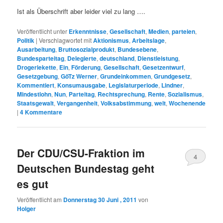
Ist als Überschrift aber leider viel zu lang ….
Veröffentlicht unter
Erkenntnisse
,
Gesellschaft
,
Medien
,
parteien
,
Politik
|
Verschlagwortet mit
Aktionismus
,
Arbeitslage
,
Ausarbeitung
,
Bruttosozialprodukt
,
Bundesebene
,
Bundesparteitag
,
Delegierte
,
deutschland
,
Dienstleistung
,
Drogeriekette
,
Ein
,
Förderung
,
Gesellschaft
,
Gesetzentwurf
,
Gesetzgebung
,
GöTz Werner
,
Grundeinkommen
,
Grundgesetz
,
Kommentiert
,
Konsumausgabe
,
Legislaturperiode
,
Lindner
,
Mindestlohn
,
Nun
,
Parteitag
,
Rechtsprechung
,
Rente
,
Sozialismus
,
Staatsgewalt
,
Vergangenheit
,
Volksabstimmung
,
welt
,
Wochenende
|
4
Kommentare
Der CDU/CSU-Fraktion im
4
Deutschen Bundestag geht
es gut
Veröffentlicht am
Donnerstag 30 Juni , 2011
von
Holger