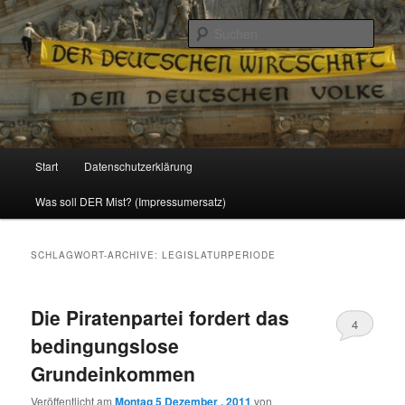
Politik, Wirtschaft, Soziales und Gesellschaft
Such
Reizzentrum
Hauptmenü
Start
Datenschutzerklärung
Zum
Zum
Was soll DER Mist? (Impressumersatz)
Inhalt
sekundären
wechseln
Inhalt
SCHLAGWORT-ARCHIVE:
LEGISLATURPERIODE
wechseln
Die Piratenpartei fordert das
4
bedingungslose
Grundeinkommen
Veröffentlicht am
Montag 5 Dezember , 2011
von