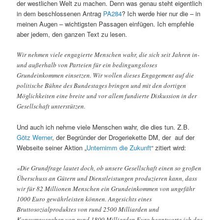
der westlichen Welt zu machen. Denn was genau steht eigentlich
in dem beschlossenen Antrag
PA284
? Ich werde hier nur die – in
meinen Augen – wichtigsten Passagen einfügen. Ich empfehle
aber jedem, den ganzen Text zu lesen.
Wir nehmen viele engagierte Menschen wahr, die sich seit Jahren in-
und außerhalb von Parteien für ein bedingungsloses
Grundeinkommen einsetzen. Wir wollen dieses Engagement auf die
politische Bühne des Bundestages bringen und mit den dortigen
Möglichkeiten eine breite und vor allem fundierte Diskussion in der
Gesellschaft unterstützen.
Und auch ich nehme viele Menschen wahr, die dies tun. Z.B.
Götz Werner
, der Begründer der Drogeriekette DM, der auf der
Webseite seiner Aktion „
Unternimm die Zukunft
“ zitiert wird:
«Die Grundfrage lautet doch, ob unsere Gesellschaft einen so großen
Überschuss an Gütern und Dienstleistungen produzieren kann, dass
wir für 82 Millionen Menschen ein Grundeinkommen von ungefähr
1000 Euro gewährleisten können. Angesichts eines
Bruttosozialproduktes von rund 2500 Milliarden und
Konsumausgaben von rund 1800 Milliarden Euro beantworte ich das