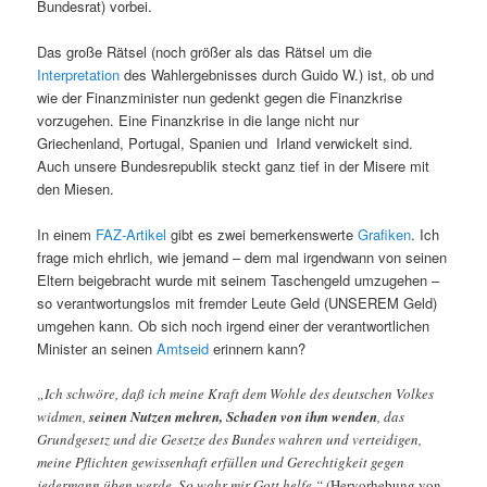
Bundesrat) vorbei.
Das große Rätsel (noch größer als das Rätsel um die
Interpretation
des Wahlergebnisses durch Guido W.) ist, ob und
wie der Finanzminister nun gedenkt gegen die Finanzkrise
vorzugehen. Eine Finanzkrise in die lange nicht nur
Griechenland, Portugal, Spanien und Irland verwickelt sind.
Auch unsere Bundesrepublik steckt ganz tief in der Misere mit
den Miesen.
In einem
FAZ-Artikel
gibt es zwei bemerkenswerte
Grafiken
. Ich
frage mich ehrlich, wie jemand – dem mal irgendwann von seinen
Eltern beigebracht wurde mit seinem Taschengeld umzugehen –
so verantwortungslos mit fremder Leute Geld (UNSEREM Geld)
umgehen kann. Ob sich noch irgend einer der verantwortlichen
Minister an seinen
Amtseid
erinnern kann?
„Ich schwöre, daß ich meine Kraft dem Wohle des deutschen Volkes
widmen,
seinen Nutzen mehren, Schaden von ihm wenden
, das
Grundgesetz und die Gesetze des Bundes wahren und verteidigen,
meine Pflichten gewissenhaft erfüllen und Gerechtigkeit gegen
jedermann üben werde. So wahr mir Gott helfe.“
(Hervorhebung von