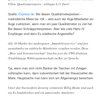
Villen. Quadratmeterpreis : schlappe 6,31 Euro!
Quelle:
Express.de
. Bei diesen Quadratmeterpreisen –
marktübliche Miete bis 15€ – wird auch der Arge-Mitarbeiter ein
Auge zudrücken, wenn man ein paar Quadratmeter zu viel hat.
Bei diesen Schnäppchenpreisen. Aber wie viele Hartz-IV
Empfänger sind denn Ex-städtische Angestellte?
Alle 30 Objekte des stadteigenen „Immobilienservice“ sind fast
ausnahmslos an städtische Mitarbeiter vergeben worden. Diese
„Miss- und Vetternwirtschaft“ brachte jetzt die UWG-Fraktion
(Unabhängige Wählergemeinschaft) im Rat zur Sprache.
Tja, wenn man sich nicht Banker die Taschen mit Zulagen
vollstopfen kann, dann subventioniert halt der Steuerzahler die
Miete. Hauptsache man kann sich am Allgemeingut bereichern
Unter den Nutznießern derartig vermieteter Billig-Heime sind auch
ein Ex-Stadtdirektor und ein amtierender Amtsleiter.