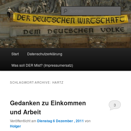
Politik, Wirtschaft, Soziales und Gesellschaft
Such
Reizzentrum
Hauptmenü
Start
Datenschutzerklärung
Zum
Zum
Was soll DER Mist? (Impressumersatz)
Inhalt
sekundären
wechseln
Inhalt
SCHLAGWORT-ARCHIVE:
HARTZ
wechseln
Gedanken zu Einkommen
3
und Arbeit
Veröffentlicht am
Dienstag 6 Dezember , 2011
von
Holger