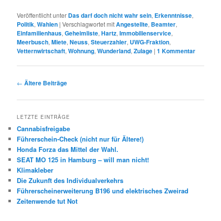
Veröffentlicht unter
Das darf doch nicht wahr sein
,
Erkenntnisse
,
Politik
,
Wahlen
|
Verschlagwortet mit
Angestellte
,
Beamter
,
Einfamilienhaus
,
Geheimliste
,
Hartz
,
Immobilienservice
,
Meerbusch
,
Miete
,
Neuss
,
Steuerzahler
,
UWG-Fraktion
,
Vetternwirtschaft
,
Wohnung
,
Wunderland
,
Zulage
|
1
Kommentar
Beitrags-
←
Ältere Beiträge
Navigation
LETZTE EINTRÄGE
Cannabisfreigabe
Führerschein-Check (nicht nur für Ältere!)
Honda Forza das Mittel der Wahl.
SEAT MO 125 in Hamburg – will man nicht!
Klimakleber
Die Zukunft des Individualverkehrs
Führerscheinerweiterung B196 und elektrisches Zweirad
Zeitenwende tut Not