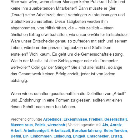
Aber was wäre, wenn dieser Manager keine Putzkraft hätte und
keine ihm zuarbeitenden Mitarbeiter? Dann müsste er (der
„Teure“) seine Arbeitszeit damit verbringen zu staubsaugen und
Statistiken zu erstellen. Diese Tätigkeiten werden ihm
abgenommen, von Hilfskräften, die – rein zeitlich – einen
ähnlichen Ertrag erwirtschaften, wie unser erwähnter Entscheider.
Wäre unser Entscheider genau so zufrieden mit sich und seinem
Leben, würde er den ganzen Tag putzen und Statistiken
erstellen? Wohl kaum. Es geht um die Gemeinschaftsleistung.
Wie in der Musik: Ist eine Schlagzeuger oder ein Trompeter
wertvoller? Oder gar der Sänger? Sie sind alle nichts, solange
das Gesamtwerk keinen Erfolg erzielt, jeder ist von jedem
abhängig.
Wenn wir es schaffen gesellschaftlich die Definition von „Arbeit“
und „Entlohnung“ in eine Formen zu giessen, sollten wir einen
riesen Schritt nach vorn tun können.
Veröffentlicht unter
Arbeitslos
,
Erkenntnisse
,
Freiheit
,
Gesellschaft
,
Musste raus
,
Politik
,
wirtschaft
|
Verschlagwortet mit
Als
,
Anreiz
,
Arbeit
,
Arbeitsentgelt
,
Arbeitszeit
,
Berufserfahrung
,
Betreffenden
,
Defini
,
Ein
,
Einkommen
,
Einladung
,
Entgelt
,
Entscheider
,
Ertrag
,