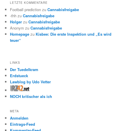
LETZTE KOMMENTARE
Football prediction
zu
Cannabisfreigabe
-thh
zu
Cannabisfreigabe
Holger
zu
Cannabisfreigabe
Anonym
zu
Cannabisfreigabe
Homepage
zu
Kisbee: Die erste Inspektion und „Es wird
teuer“
LINKS
Der Tuedelkram
Erdstueck
Lawblog by Udo Vetter
NOCH kritischer als ich
META
Anmelden
Eintrags-Feed
Kommentar-Feed