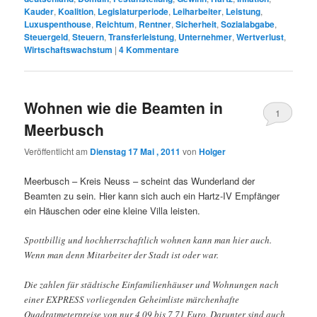
Kauder
,
Koalition
,
Legislaturperiode
,
Leiharbeiter
,
Leistung
,
Luxuspenthouse
,
Reichtum
,
Rentner
,
Sicherheit
,
Sozialabgabe
,
Steuergeld
,
Steuern
,
Transferleistung
,
Unternehmer
,
Wertverlust
,
Wirtschaftswachstum
|
4
Kommentare
Wohnen wie die Beamten in
1
Meerbusch
Veröffentlicht am
Dienstag 17 Mai , 2011
von
Holger
Meerbusch – Kreis Neuss – scheint das Wunderland der
Beamten zu sein. Hier kann sich auch ein Hartz-IV Empfänger
ein Häuschen oder eine kleine Villa leisten.
Spottbillig und hochherrschaftlich wohnen kann man hier auch.
Wenn man denn Mitarbeiter der Stadt ist oder war.
Die zahlen für städtische Einfamilienhäuser und Wohnungen nach
einer EXPRESS vorliegenden Geheimliste märchenhafte
Quadratmeterpreise von nur 4,09 bis 7,71 Euro. Darunter sind auch