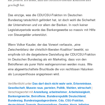
geschafft hat.
Das einzige, was die CDU/CSU-Fraktion im Deutschen
Bundestag tatsächlich gefördert hat, ist doch wohl die Sicherheit
der Unternehmen und vor allem der Banken. In noch keiner
Legislaturperiode wurde das Bankengewerbe so massiv mit Hilfe
von Steuergelder unterstützt.
Wenn Volker Kauder, der das Vorwort verfasste, „eine
Zwischenbilanz der christlich-liberalen Koalition“ bewirbt, so
empfinde ich die dargebotene Darstellung der CDU/CSU-Fraktion
im Deutschen Bundestag als ein Marketing, dass von den
Betroffenen als purer Hohn wahrgenommen werden muss. Wie
eine abgewirtschaftete Bruchbude die von rechtlosen Halunken
als Luxuspenthouse angepriesen wird.
Veröffentlicht unter
Das darf doch nicht wahr sein
,
Erkenntnisse
,
Gesellschaft
,
Musste raus
,
parteien
,
Politik
,
Wahlen
,
wirtschaft
|
Verschlagwortet mit
Anstellung
,
arbeitnehmer
,
Arbeitslosigkeit
,
Bankengewerbe
,
Betroffene
,
Bundesrepublik Deutschland
,
Bundestag
,
Bundestagsabgeordnete
,
Cdu
,
CSU-Fraktion
,
deutschland
,
Domain
,
Festanstellung
,
Gewinn
,
Hartz
,
Inflation
,