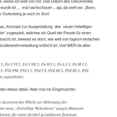
te, weise ich weit von mir. Das Datum des Dokumentes
wurde ist … mal nachschauen .. aja, da steht es: „Bonn,
r Guttenberg ja noch im Amt!
 das „Konzept zur Ausgestaltung des neuen freiwilligen
r“ zugespielt, welches ein Quell der Freude für einen
nsch) ist, beweist es doch, wie weit von logisch-einfachen
undeswehrverwaltung entfernt ist. Und WER da alles
I 5, Fü S VI 2, Fü S VII 2, Fü H I 1, Fü L I 1, Fü M I 2,
 5, PSZ PM, PSZ I 1, PSZ I 8, PSZ III 2, PSZ III 3, PSZ
n zugearbeitet.
jeden etwas dabei. Aber mal ins Eingemachte:
Aussetzen der Pflicht zur Ableistung des
der neue „Freiwillige Wehrdienst“ jungen Männern
ieten, für einen flexibel gestaltbaren Zeitraum