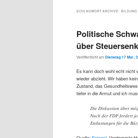
Inhalt
sekundären
SCHLAGWORT-ARCHIVE:
BILDUNG
wechseln
Inhalt
Politische Schw
wechseln
über Steuersen
Veröffentlicht am
Dienstag 17 Mai , 
Es kann doch wohl echt nicht 
wieder abzieht. Wir haben kein
Zustand, das Gesundheitswesen 
tiefer in die Armut und ich mus
Die Diskussion über mög
Nach der FDP fordert je
Entlastungen für die Bür
Quelle:
Spiegel
. Verdammte Hac