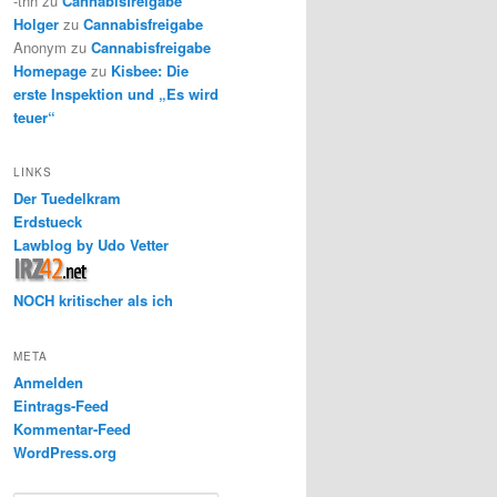
-thh
zu
Cannabisfreigabe
Holger
zu
Cannabisfreigabe
Anonym
zu
Cannabisfreigabe
Homepage
zu
Kisbee: Die
erste Inspektion und „Es wird
teuer“
LINKS
Der Tuedelkram
Erdstueck
Lawblog by Udo Vetter
NOCH kritischer als ich
META
Anmelden
Eintrags-Feed
Kommentar-Feed
WordPress.org