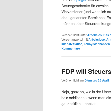
Steuergeschenke für etwaige 
Vielverdiener (und wenn ich au
oben genannten Bereichen. Es
müssen, aber Steuersenkungen 
Veröffentlicht unter
Arbeitslos
,
Das d
Verschlagwortet mit
Arbeitslose
,
Ar
Intensivstation
,
Lobbyistenbanden
Kommentare
FDP will Steuer
Veröffentlicht am
Dienstag 26 April ,
Naja, ganz so, wie in der Übers
bald schliessen, wenn man di
ganzheitlich umsetzt: