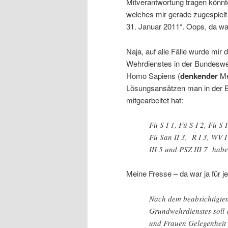
Mitverantwortung tragen könn
welches mir gerade zugespielt 
31. Januar 2011“. Oops, da wa
Naja, auf alle Fälle wurde mir
Wehrdienstes in der Bundesweh
Homo Sapiens (
denkender
Me
Lösungsansätzen man in der B
mitgearbeitet hat:
Fü S I 1, Fü S I 2, Fü S 
Fü San II 3, R I 3, WV I
III 5 und PSZ III 7 habe
Meine Fresse – da war ja für 
Nach dem beabsichtigten 
Grundwehrdienstes soll 
und Frauen Gelegenheit b