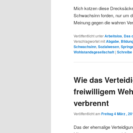
Mich kotzen diese Drecksäcke 
Schwachsinn forden, nur um de
Meinung gegen die wahren Ver
Veröffentlicht unter
Arbeitslos
,
Das d
Verschlagwortet mit
Abgabe
,
Bildun
Schwachsinn
,
Sozialwesen
,
Spring
Wohlstandsgesellschaft
|
Schreibe 
Wie das Verteid
freiwilligem Weh
verbrennt
Veröffentlicht am
Freitag 4 März , 20
Das der ehemalige Verteidigu