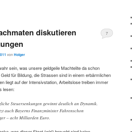
achmaten diskutieren
7
kungen
2011
von
Holger
wahr sein, was unsere geldgeile Machtelite da schon
 Geld für Bildung, die Strassen sind in einem erbärmlichen
liegt auf der Intensivstation, Arbeitslose treiben immer
s lesen:
liche Steuersenkungen gewinnt deutlich an Dynamik.
tzt auch Bayerns Finanzminister Fahrenschon
ger – acht Milliarden Euro.
ke, was dieser Staat (wir!) braucht sind keine