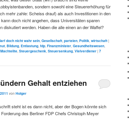
Lobbyistenbanden, sondern sowohl eine Steuererhöhung für
ch mehr zahle: Scheiss drauf) als auch Investitionen in den
 kann doch nicht angehen, dass Universitäten sparen
diskutiert werden. Haben die alle einen an der Waffel?
arf doch nicht wahr sein
,
Gesellschaft
,
parteien
,
Politik
,
wirtschaft
|
mut
,
Bildung
,
Entlastung
,
fdp
,
Finanzminister
,
Gesundheitswesen
,
,
Machtelite
,
Steuergeschenk
,
Steuersenkung
,
Vielverdiener
|
7
sündern Gehalt entziehen
 2011
von
Holger
chrift steht ist es dann nicht, aber der Bogen könnte sich
e Forderung des Berliner FDP Chefs Christoph Meyer