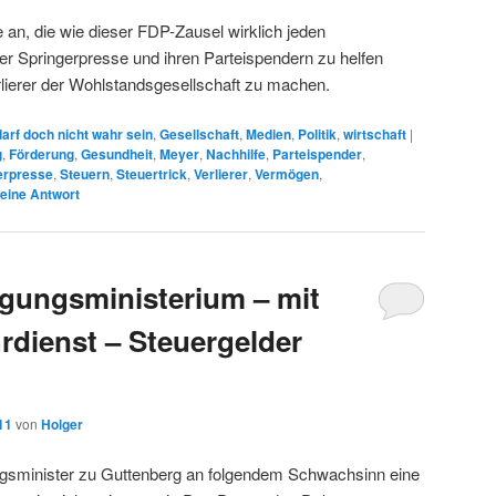
an, die wie dieser FDP-Zausel wirklich jeden
r Springerpresse und ihren Parteispendern zu helfen
lierer der Wohlstandsgesellschaft zu machen.
arf doch nicht wahr sein
,
Gesellschaft
,
Medien
,
Politik
,
wirtschaft
|
g
,
Förderung
,
Gesundheit
,
Meyer
,
Nachhilfe
,
Parteispender
,
erpresse
,
Steuern
,
Steuertrick
,
Verlierer
,
Vermögen
,
eine Antwort
igungsministerium – mit
rdienst – Steuergelder
11
von
Holger
ngsminister zu Guttenberg an folgendem Schwachsinn eine