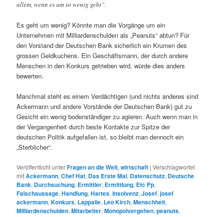
allem, wenn es um so wenig geht“.
Es geht um wenig? Könnte man die Vorgänge um ein
Unternehmen mit Milliardenschulden als „Peanuts“ abtun? Für
den Vorstand der Deutschen Bank sicherlich ein Krumen des
grossen Geldkuchens. Ein Geschäftsmann, der durch andere
Menschen in den Konkurs getrieben wird, würde dies anders
bewerten.
Manchmal steht es einem Verdächtigen (und nichts anderes sind
Ackermann und andere Vorstände der Deutschen Bank) gut zu
Gesicht ein wenig bodenständiger zu agieren. Auch wenn man in
der Vergangenheit durch beste Kontakte zur Spitze der
deutschen Politik aufgefallen ist, so bleibt man dennoch ein
„Sterblicher“.
Veröffentlicht unter
Fragen an die Welt
,
wirtschaft
|
Verschlagwortet
mit
Ackermann
,
Chef Hat
,
Das Erste Mal
,
Datenschutz
,
Deutsche
Bank
,
Durchsuchung
,
Ermittler
,
Ermittlung
,
Etc Pp
,
Falschaussage
,
Handlung
,
Hartes
,
Insolvenz
,
Josef
,
josef
ackermann
,
Konkurs
,
Lappalie
,
Leo Kirch
,
Menschheit
,
Milliardenschulden
,
Mitarbeiter
,
Monopolvergehen
,
peanuts
,