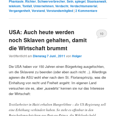
Phantasie
,
Richter
,
Schwerverbrecher
,
Sein
,
spiegel
,
Staatsanwalt
,
telekom
,
Tonfall
,
Unternehmen
,
Verdacht
,
Verdachtsmaterial
,
Vergangenheit
,
Vorstand
,
Vorstandsmitglied
|
2
Kommentare
USA: Auch heute werden
10
noch Sklaven gehalten, damit
die Wirtschaft brummt
Veröffentlicht am
Dienstag 7 Juni , 2011
von
Holger
Die USA haben vor 150 Jahren einen Bürgerkrieg ausgefochten,
um die Sklaverei zu beenden (oder eben auch nicht ..). Allerdings
agieren die ASU wohl eher nach dem St. Floriansprinzip, was die
Einhaltung von recht und Freiheit angeht: Im eigenen Land
versuchen sie es, aber „auswärts“ kennen sie nur das Interesse
der Wirtschaft:
Textilarbeiter in Haiti erhalten Hungerlöhne – die US-Regierung soll
eine Erhöhung verhindert haben. So steht es offenbar in den
Botschaftsnachrichten aus Port-au-Prince, die Wikileaks bald