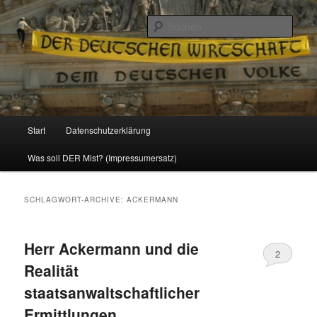
Politik, Wirtschaft, Soziales und Gesellschaft
Such
Reizzentrum
Hauptmenü
Start
Datenschutzerklärung
Zum
Zum
Was soll DER Mist? (Impressumersatz)
Inhalt
sekundären
wechseln
Inhalt
SCHLAGWORT-ARCHIVE:
ACKERMANN
wechseln
Herr Ackermann und die
2
Realität
staatsanwaltschaftlicher
Ermittlungen