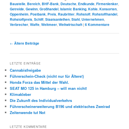
Baustelle
,
Bereich
,
BHF-Bank
,
Deutsche
,
Endkunde
,
Firmenlenker
,
Getreide
,
Gewinn
,
Großhandel
,
Islamic Banking
,
Kohle
,
Konsorten
,
Oppenheim
,
Postbank
,
Preis
,
Raubritter
,
Rohstoff
,
Rohstoffhandel
,
Rohstoffpreis
,
Schiff
,
Staatsanleihen
,
Stahl
,
Unternehmen
,
Verbrecher
,
Waffe
,
Weltmeer
,
Weltwirtschaft
|
6
Kommentare
Beitrags-
←
Ältere Beiträge
Navigation
LETZTE EINTRÄGE
Cannabisfreigabe
Führerschein-Check (nicht nur für Ältere!)
Honda Forza das Mittel der Wahl.
SEAT MO 125 in Hamburg – will man nicht!
Klimakleber
Die Zukunft des Individualverkehrs
Führerscheinerweiterung B196 und elektrisches Zweirad
Zeitenwende tut Not
LETZTE KOMMENTARE