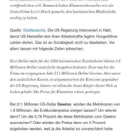
veröffentlichen will. Demnach haben Klamottenhersteller wie die
Jeans-Firma Levi’s Druck gemacht, den haitianischen Mindestlohn
niedrig zu halten.
Quelle:
Süddeutsche
. Die US-Regierung interveniert in Haiti,
damit US-Hersteller dort ihren Arbeitskräfte legitim Hungerlöhne
zahlen dürfen. Das ist an Schäbigkeit nicht zu überbieten. Vor
allem lassen mir folgende Zeilen erbrechen:
Zwei Dollar mehr für die 3200 haitianischen Textilarbeiter hätten 1,6
Millionen Dollar zusätzliche Ausgaben bedeutet. Zwar machte die
Firma im vergangenen Jahr 211 Millionen Dollar Gewinn. Aber unter
den zusätzlichen Kosten, so argumentierten die Konzerne gegenüber
der US-Regierung, hätten vor allem die Jeans-Käufer dieser Welt zu
leiden gehabt: Die Preise für Klamotten wären gestiegen.
Bei 211 Millionen US-Dollar
Gewinn
, würden die Mehrkosten von
1,6 Millionen, die Endkundenpreise steigen lassen? Um wieviel
denn? Um die 0,76 Prozent die diese Mehrkosten vom Gewinn
ausmachen? Oder würden die Preise dann um 5 Prozent
angehoben werden, weil ja die Arbeiter so unverschämt hohe