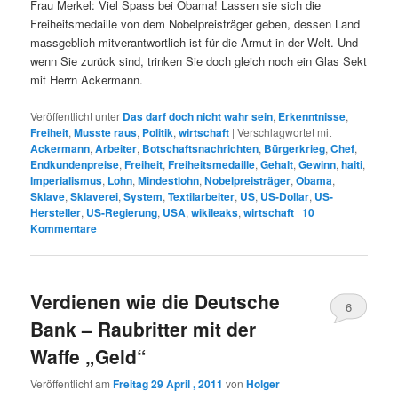
Frau Merkel: Viel Spass bei Obama! Lassen sie sich die
Freiheitsmedaille von dem Nobelpreisträger geben, dessen Land
massgeblich mitverantwortlich ist für die Armut in der Welt. Und
wenn Sie zurück sind, trinken Sie doch gleich noch ein Glas Sekt
mit Herrn Ackermann.
Veröffentlicht unter
Das darf doch nicht wahr sein
,
Erkenntnisse
,
Freiheit
,
Musste raus
,
Politik
,
wirtschaft
|
Verschlagwortet mit
Ackermann
,
Arbeiter
,
Botschaftsnachrichten
,
Bürgerkrieg
,
Chef
,
Endkundenpreise
,
Freiheit
,
Freiheitsmedaille
,
Gehalt
,
Gewinn
,
haiti
,
Imperialismus
,
Lohn
,
Mindestlohn
,
Nobelpreisträger
,
Obama
,
Sklave
,
Sklaverei
,
System
,
Textilarbeiter
,
US
,
US-Dollar
,
US-
Hersteller
,
US-Regierung
,
USA
,
wikileaks
,
wirtschaft
|
10
Kommentare
Verdienen wie die Deutsche
6
Bank – Raubritter mit der
Waffe „Geld“
Veröffentlicht am
Freitag 29 April , 2011
von
Holger