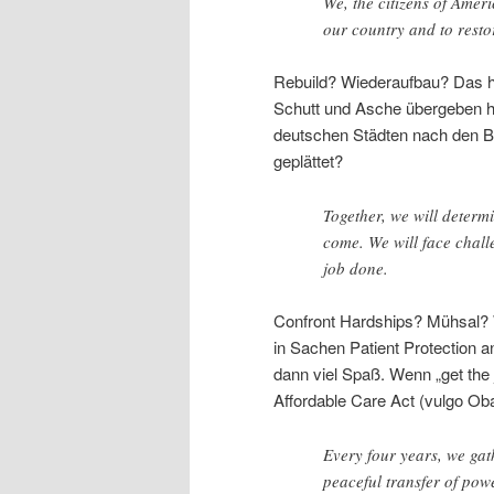
We, the citizens of Ameri
our country and to restor
Rebuild? Wiederaufbau? Das hö
Schutt und Asche übergeben ha
deutschen Städten nach den B
geplättet?
Together, we will determ
come. We will face challe
job done.
Confront Hardships? Mühsal?
in Sachen Patient Protection 
dann viel Spaß. Wenn „get the 
Affordable Care Act (vulgo Ob
Every four years, we gat
peaceful transfer of pow