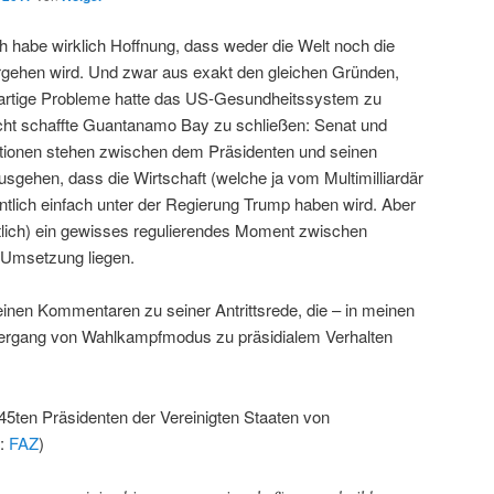
ch habe wirklich Hoffnung, dass weder die Welt noch die
gehen wird. Und zwar aus exakt den gleichen Gründen,
rtige Probleme hatte das US-Gesundheitssystem zu
cht schaffte Guantanamo Bay zu schließen: Senat und
utionen stehen zwischen dem Präsidenten und seinen
sgehen, dass die Wirtschaft (welche ja vom Multimilliardär
ntlich einfach unter der Regierung Trump haben wird. Aber
ntlich) ein gewisses regulierendes Moment zwischen
 Umsetzung liegen.
inen Kommentaren zu seiner Antrittsrede, die – in meinen
bergang von Wahlkampfmodus zu präsidialem Verhalten
 45ten Präsidenten der Vereinigten Staaten von
e:
FAZ
)