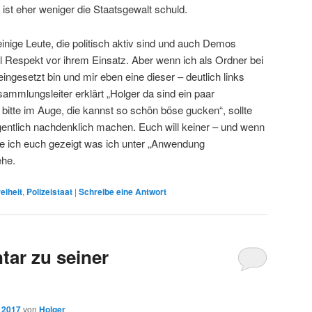
ist eher weniger die Staatsgewalt schuld.
nige Leute, die politisch aktiv sind und auch Demos
el Respekt vor ihrem Einsatz. Aber wenn ich als Ordner bei
ngesetzt bin und mir eben eine dieser – deutlich links
ammlungsleiter erklärt „Holger da sind ein paar
bitte im Auge, die kannst so schön böse gucken“, sollte
gentlich nachdenklich machen. Euch will keiner – und wenn
ätte ich euch gezeigt was ich unter „Anwendung
ehe.
eiheit
,
Polizeistaat
|
Schreibe eine Antwort
ar zu seiner
, 2017
von
Holger