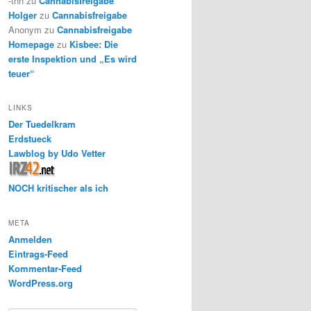
-thh
zu
Cannabisfreigabe
Holger
zu
Cannabisfreigabe
Anonym
zu
Cannabisfreigabe
Homepage
zu
Kisbee: Die
erste Inspektion und „Es wird
teuer“
LINKS
Der Tuedelkram
Erdstueck
Lawblog by Udo Vetter
NOCH kritischer als ich
META
Anmelden
Eintrags-Feed
Kommentar-Feed
WordPress.org