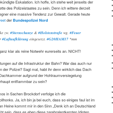
ündigte Eskalation. Ich hoffe, ich stehe weit jenseits der
tte des Polizeistaates zu sein. Denn ich wittere derzeit
Gegner eine massive Tendenz zur Gewalt. Gerade heute
eet
der
Bundespolizei Nord
ke zw.
#
Sternschanze
&
#
Holstenstraße
wg.
#
Feuer
r
#
Luftaufklärung
eingesetzt.
#
G20HAM17
*mm
 ganz klar als reine Notwehr eurerseits an. NICHT!
tungen auf die Infrastruktur der Bahn? War das auch nur
on der Polizei? Sagt mal, habt ihr denn wirklich das Dach
 Dachkammer aufgrund der Hohlraumversiegelung
rhaupt entflammbar zu sein?
os in Sachen Brockdorf verfolge ich die
llhonks. Ja, ich bin ja bei euch, dass so einiges faul ist im
an Heine kommt mir in den Sinn „Denk ich an Deutschland
cht sein, dass es eben diese zerebralentkernten Idioten