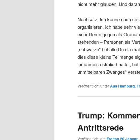
nicht mehr glauben. Und daran 
Nachsatz: Ich kenne noch so ei
organisieren. Ich habe sehr vi
einer Demo gegen als Ordner ei
stehenden – Personen als Vers
„schwarze“ behalte Du die mal 
dies diese kleine Teilmenge ei
ihr damals eskaliert hättet, h
unmittelbaren Zwanges“ verst
Veröffentlicht unter
Aus Hamburg
,
Fr
Trump: Komment
Antrittsrede
Veröffentlicht am
Freitag 20 Januar 