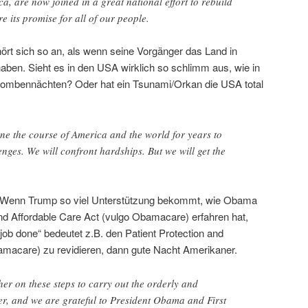
ca, are now joined in a great national effort to rebuild
e its promise for all of our people.
rt sich so an, als wenn seine Vorgänger das Land in
ben. Sieht es in den USA wirklich so schlimm aus, wie in
ombennächten? Oder hat ein Tsunami/Orkan die USA total
ine the course of America and the world for years to
nges. We will confront hardships. But we will get the
 Wenn Trump so viel Unterstützung bekommt, wie Obama
and Affordable Care Act (vulgo Obamacare) erfahren hat,
job done“ bedeutet z.B. den Patient Protection and
amacare) zu revidieren, dann gute Nacht Amerikaner.
her on these steps to carry out the orderly and
er, and we are grateful to President Obama and First