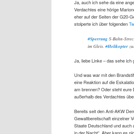
Ja, auch ich sehe da eine angek
Verdachtes eine hörige Marione
eher auf der Seiten der G20-
stolperte ich über folgenden
Tw
#
Sperrung
S-Bahn-Strec
im Gleis.
#
Helikopter
zu
Ja, liebe Linke – das sehe ich
Und was war mit den Brandstif
eine Reaktion auf die Eskalati
am brennen? Oder steht eure
außerhalb des Verdachtes übe
Bereits seit den Anti-AKW Dem
Gewaltbereitschaft einzelner Vo
Staate Deutschland und auch 
in der Nacht“. Aber kann es ni