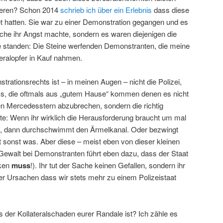
tieren? Schon 2014
schrieb ich über ein Erlebnis
dass diese
t hatten. Sie war zu einer Demonstration gegangen und es
lche ihr Angst machte, sondern es waren diejenigen die
eite standen: Die Steine werfenden Demonstranten, die meine
eralopfer in Kauf nahmen.
ationsrechts ist – in meinen Augen – nicht die Polizei,
ys, die oftmals aus „gutem Hause“ kommen denen es nicht
en Mercedesstern abzubrechen, sondern die richtig
: Wenn ihr wirklich die Herausforderung braucht um mal
en, dann durchschwimmt den Ärmelkanal. Oder bezwingt
sonst was. Aber diese – meist eben von dieser kleinen
walt bei Demonstranten führt eben dazu, dass der Staat
rken
muss
!). Ihr tut der Sache keinen Gefallen, sondern ihr
der Ursachen dass wir stets mehr zu einem Polizeistaat
s der Kollateralschaden eurer Randale ist? Ich zähle es