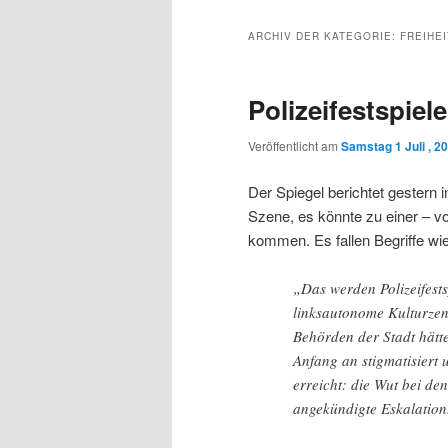
Inhalt
sekundären
ARCHIV DER KATEGORIE:
FREIHEI
wechseln
Inhalt
Polizeifestspie
wechseln
Veröffentlicht am
Samstag 1 Juli , 2
Der Spiegel berichtet gestern 
Szene, es könnte zu einer – v
kommen. Es fallen Begriffe wie
„Das werden Polizeifests
linksautonome Kulturzen
Behörden der Stadt hätt
Anfang an stigmatisiert 
erreicht: die Wut bei de
angekündigte Eskalation