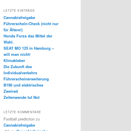
LETZTE EINTRÄGE
Cannabisfreigabe
Führerschein-Check (nicht nur
für Ältere!)
Honda Forza das Mittel der
Wahl.
SEAT MO 125 in Hamburg –
will man nicht!
Klimakleber
Die Zukunft des
Individualverkehrs
Führerscheinerweiterung
B196 und elektrisches
Zweirad
Zeitenwende tut Not
LETZTE KOMMENTARE
Football prediction
zu
Cannabisfreigabe