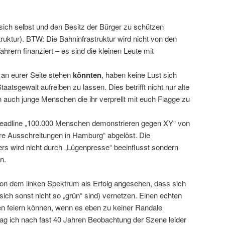
 sich selbst und den Besitz der Bürger zu schützen
truktur). BTW: Die Bahninfrastruktur wird nicht von den
rern finanziert – es sind die kleinen Leute mit
h an eurer Seite stehen
könnten
, haben keine Lust sich
atsgewalt aufreiben zu lassen. Dies betrifft nicht nur alte
auch junge Menschen die ihr verprellt mit euch Flagge zu
Headline „100.000 Menschen demonstrieren gegen XY“ von
e Ausschreitungen in Hamburg“ abgelöst. Die
 wird nicht durch „Lügenpresse“ beeinflusst sondern
n.
 von dem linken Spektrum als Erfolg angesehen, dass sich
sich sonst nicht so „grün“ sind) vernetzen. Einen echten
en feiern können, wenn es eben zu keiner Randale
 ich nach fast 40 Jahren Beobachtung der Szene leider