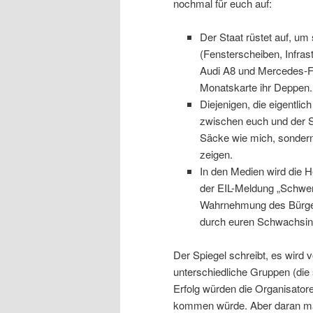
nochmal für euch auf:
Der Staat rüstet auf, um
(Fensterscheiben, Infras
Audi A8 und Mercedes-Fah
Monatskarte ihr Deppen.
Diejenigen, die eigentlic
zwischen euch und der Sta
Säcke wie mich, sondern 
zeigen.
In den Medien wird die 
der EIL-Meldung „Schwer
Wahrnehmung des Bürgers
durch euren Schwachsin
Der Spiegel schreibt, es wird
unterschiedliche Gruppen (die 
Erfolg würden die Organisator
kommen würde. Aber daran mag