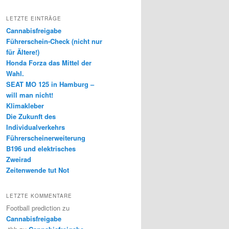
LETZTE EINTRÄGE
Cannabisfreigabe
Führerschein-Check (nicht nur
für Ältere!)
Honda Forza das Mittel der
Wahl.
SEAT MO 125 in Hamburg –
will man nicht!
Klimakleber
Die Zukunft des
Individualverkehrs
Führerscheinerweiterung
B196 und elektrisches
Zweirad
Zeitenwende tut Not
LETZTE KOMMENTARE
Football prediction
zu
Cannabisfreigabe