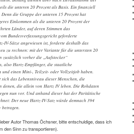
ils die unteren 20 Prozent als Basis. Ein finanziell
: Denn die Gruppe der unteren 15 Prozent hat
ngeres Einkommen als die unteren 20 Prozent der
hrten Länder, auf deren Stimmen das
 vom Bundesverfassungsgericht geforderte
-IV-Sätze angewiesen ist, forderte deshalb das
neu zu rechnen: mit der Variante für die untersten 20
 zusätzlich vorher die „Aufstocker“
also Hartz-Empfänger, die staatliche
und einen Mini-, Teilzeit- oder Vollzeitjob haben.
t sich das Lebensniveau dieser Menschen, die
 denen, die allein von Hartz IV leben. Die Rohdaten
egen nun vor. Und anhand dieser hat der Paritätische
chnet: Der neue Hartz-IV-Satz würde demnach 394
 betragen.
Lieber Autor Thomas Öchsner, bitte entschuldige, dass ich
um den Sinn zu transportieren).