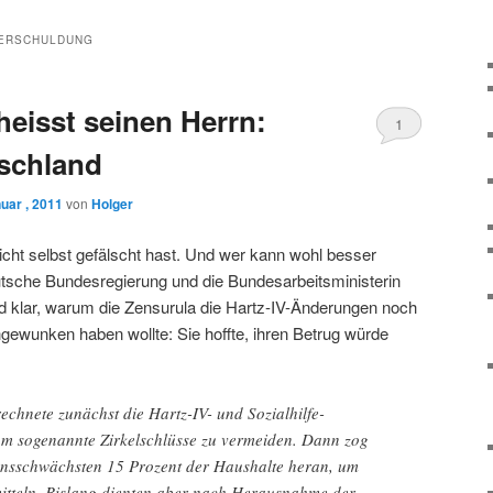
ERSCHULDUNG
heisst seinen Herrn:
1
tschland
uar , 2011
von
Holger
 nicht selbst gefälscht hast. Und wer kann wohl besser
eutsche Bundesregierung und die Bundesarbeitsministerin
d klar, warum die Zensurula die Hartz-IV-Änderungen noch
gewunken haben wollte: Sie hoffte, ihren Betrug würde
echnete zunächst die Hartz-IV- und Sozialhilfe-
 um sogenannte Zirkelschlüsse zu vermeiden. Dann zog
ensschwächsten 15 Prozent der Haushalte heran, um
mitteln. Bislang dienten aber nach Herausnahme der