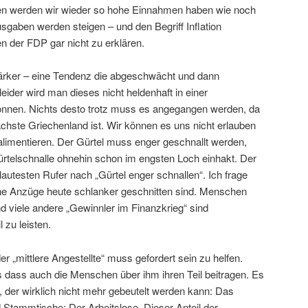
ren werden wir wieder so hohe Einnahmen haben wie noch
sgaben werden steigen – und den Begriff Inflation
n der FDP gar nicht zu erklären.
ärker – eine Tendenz die abgeschwächt und dann
ider wird man dieses nicht heldenhaft in einer
 können. Nichts desto trotz muss es angegangen werden, da
chste Griechenland ist. Wir können es uns nicht erlauben
alimentieren. Der Gürtel muss enger geschnallt werden,
ürtelschnalle ohnehin schon im engsten Loch einhakt. Der
lautesten Rufer nach „Gürtel enger schnallen“. Ich frage
ne Anzüge heute schlanker geschnitten sind. Menschen
viele andere „Gewinnler im Finanzkrieg“ sind
l zu leisten.
r „mittlere Angestellte“ muss gefordert sein zu helfen.
s dass auch die Menschen über ihm ihren Teil beitragen. Es
l, der wirklich nicht mehr gebeutelt werden kann: Das
 Stammtische: Der Arbeitslose. Dieser Anteil der