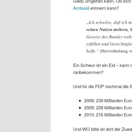
Geld) umgehen kann. Ob sich n
Amtseid
erinnern kann?
„Ich schwöre, daß ich m
seinen Nutzen mehren, 
Gesetze des Bundes wahr
erfüllen und Gerechtigk
helfe.“
(Hervorhebung v
Ein Schwur ist ein Eid – kann
ranbekommen?
Und für die FDP nochmal di
2008: 239 Milliarden Eur
2009: 228 Milliarden Eur
2010: 216 Milliarden Eur
Und WO bitte ist dort der Zuw