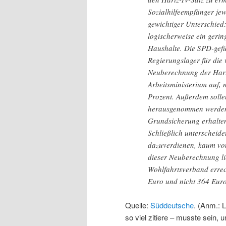
Sozialhilfeempfänger jewe
gewichtiger Unterschied
logischerweise ein geri
Haushalte. Die SPD-gefü
Regierungslager für die
Neuberechnung der Hartz
Arbeitsministerium auf, 
Prozent. Außerdem sollen
herausgenommen werden, 
Grundsicherung erhalten 
Schließlich unterscheide
dazuverdienen, kaum von
dieser Neuberechnung li
Wohlfahrtsverband erre
Euro und nicht 364 Euro
Quelle:
Süddeutsche
. (Anm.: 
so viel zitiere – musste sein, 