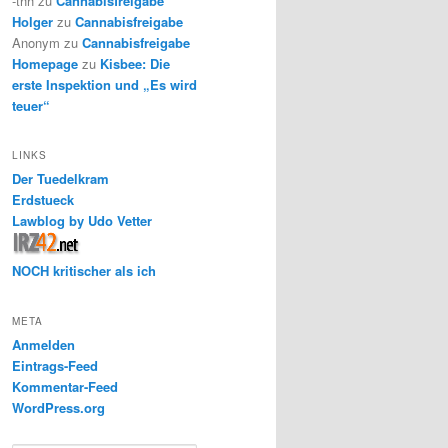
-thh
zu
Cannabisfreigabe
Holger
zu
Cannabisfreigabe
Anonym
zu
Cannabisfreigabe
Homepage
zu
Kisbee: Die
erste Inspektion und „Es wird
teuer“
LINKS
Der Tuedelkram
Erdstueck
Lawblog by Udo Vetter
NOCH kritischer als ich
META
Anmelden
Eintrags-Feed
Kommentar-Feed
WordPress.org