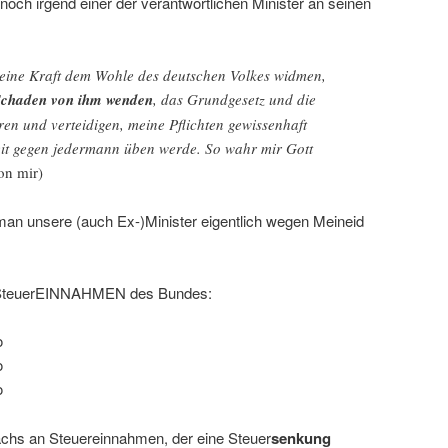
och irgend einer der verantwortlichen Minister an seinen
eine Kraft dem Wohle des deutschen Volkes widmen,
Schaden von ihm wenden
, das Grundgesetz und die
en und verteidigen, meine Pflichten gewissenhaft
eit gegen jedermann üben werde. So wahr mir Gott
on mir)
 man unsere (auch Ex-)Minister eigentlich wegen Meineid
e SteuerEINNAHMEN des Bundes:
o
o
o
achs an Steuereinnahmen, der eine Steuer
senkung