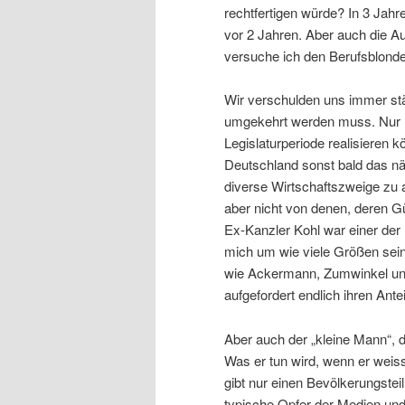
rechtfertigen würde? In 3 Jah
vor 2 Jahren. Aber auch die Au
versuche ich den Berufsblonde
Wir verschulden uns immer st
umgekehrt werden muss. Nur le
Legislaturperiode realisieren
Deutschland sonst bald das nä
diverse Wirtschaftszweige zu 
aber nicht von denen, deren G
Ex-Kanzler Kohl war einer der 
mich um wie viele Größen sei
wie Ackermann, Zumwinkel und 
aufgefordert endlich ihren Antei
Aber auch der „kleine Mann“, de
Was er tun wird, wenn er weis
gibt nur einen Bevölkerungstei
typische Opfer der Medien und