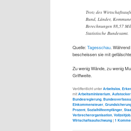
Trotz des Wirtschaftsauf
Bund, Länder, Kommunen
Berechnungen 88,57 Mill
Statistische Bundesamt.
Quelle:
Tagesschau
. Während 
bescheissen sie mit gefälschte
Zu wenig Wände, zu wenig Mun
Griffweite.
Veröffentlicht unter
Arbeitslos
,
Erke
mit
Arbeitsministerium
,
Aufstocker
Bundesregierung
,
Bundesverfassu
Einkommensteuer
,
Grundsicherun
Prozent
,
Sozialhilfeempfänger
,
Sta
Verbrecherorganisation
,
Vollzeitjob
Wirtschaftsaufschwung
|
1
Kommen