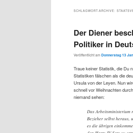
Inhalt
sekundären
SCHLAGWORT-ARCHIVE:
STAATSV
wechseln
Inhalt
Der Diener besc
wechseln
Politiker in Deu
Veröffentlicht am
Donnerstag 13 Jan
Traue keiner Statistik, die Du
Statistiken fälschen als die d
Ursula von der Leyen. Nun wir
schnell vor Weihnachten durch
niemand sehen:
Das Arbeitsministerium r
Bezieher selbst heraus,
es die übrigen einkomm
den Hartz-IV-Satz zu er