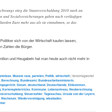
schwungs stieg die Staatsverschuldung 2010 stark an.
 und Sozialversicherungen gaben nach vorläufigen
iarden Euro mehr aus als sie einnahmen, so das
Politiker sich von der Wirtschaft kaufen lassen,
n Zahlen die Bürger.
ition und Heugabeln hat man heute auch nicht mehr in
nntnisse
,
Musste raus
,
parteien
,
Politik
,
wirtschaft
|
Verschlagwortet
,
Berechnung
,
Bundesamt
,
Bundesarbeitsministerin
,
ngsgericht
,
Datum
,
deutschland
,
Deutschlands
,
Einkommen
,
g
,
Kartenspielertricks
,
Kommune
,
Lebensniveau
,
Neuberechnung
,
atsverschuldung
,
Steuerzahler
,
Tagesschau
,
Ursula von der Leyern
,
,
Wachstum
,
Wiedervereinigung
,
wiesbaden
,
tar