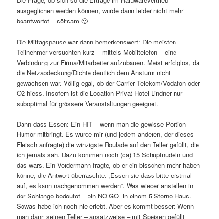
Die Frage, ob sich so die Erträge im Hardwarevertrieb
ausgeglichen werden können, wurde dann leider nicht mehr
beantwortet – söltsam 🙂
Die Mittagspause war dann bemerkenswert: Die meisten
Teilnehmer versuchten kurz – mittels Mobiltelefon – eine
Verbindung zur Firma/Mitarbeiter aufzubauen. Meist erfolglos, da
die Netzabdeckung/Dichte deutlich dem Ansturm nicht
gewachsen war. Völlig egal, ob der Carrier Telekom/Vodafon oder
O2 hiess. Insofern ist die Location Privat-Hotel Lindner nur
suboptimal für grössere Veranstaltungen geeignet.
Dann dass Essen: Ein HIT – wenn man die gewisse Portion
Humor mitbringt. Es wurde mir (und jedem anderen, der dieses
Fleisch anfragte) die winzigste Roulade auf den Teller gefüllt, die
ich jemals sah. Dazu kommen noch (ca) 15 Schupfnudeln und
das wars. Ein Vordermann fragte, ob er ein bisschen mehr haben
könne, die Antwort überraschte: „Essen sie dass bitte erstmal
auf, es kann nachgenommen werden“. Was wieder anstellen in
der Schlange bedeutet – ein NO-GO in einem 5-Sterne-Haus.
Sowas habe ich noch nie erlebt. Aber es kommt besser: Wenn
man dann seinen Teller – ansatzweise – mit Speisen gefüllt