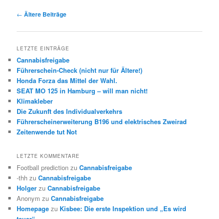
Beitrags-
←
Ältere Beiträge
Navigation
LETZTE EINTRÄGE
Cannabisfreigabe
Führerschein-Check (nicht nur für Ältere!)
Honda Forza das Mittel der Wahl.
SEAT MO 125 in Hamburg – will man nicht!
Klimakleber
Die Zukunft des Individualverkehrs
Führerscheinerweiterung B196 und elektrisches Zweirad
Zeitenwende tut Not
LETZTE KOMMENTARE
Football prediction
zu
Cannabisfreigabe
-thh
zu
Cannabisfreigabe
Holger
zu
Cannabisfreigabe
Anonym
zu
Cannabisfreigabe
Homepage
zu
Kisbee: Die erste Inspektion und „Es wird
teuer“