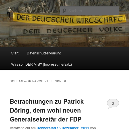
Politik, Wirtschaft, Soziales und Gesellschaft
Such
Reizzentrum
Hauptmenü
Start
Datenschutzerklärung
Zum
Zum
Was soll DER Mist? (Impressumersatz)
Inhalt
sekundären
wechseln
Inhalt
SCHLAGWORT-ARCHIVE:
LINDNER
wechseln
Betrachtungen zu Patrick
2
Döring, dem wohl neuen
Generalsekretär der FDP
Veröffentlicht am
Donnerstag 15 Dezember , 2011
von