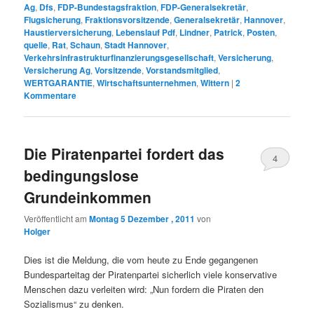
Ag
,
Dfs
,
FDP-Bundestagsfraktion
,
FDP-Generalsekretär
,
Flugsicherung
,
Fraktionsvorsitzende
,
Generalsekretär
,
Hannover
,
Haustierversicherung
,
Lebenslauf Pdf
,
Lindner
,
Patrick
,
Posten
,
quelle
,
Rat
,
Schaun
,
Stadt Hannover
,
Verkehrsinfrastrukturfinanzierungsgesellschaft
,
Versicherung
,
Versicherung Ag
,
Vorsitzende
,
Vorstandsmitglied
,
WERTGARANTIE
,
Wirtschaftsunternehmen
,
Wittern
|
2
Kommentare
Die Piratenpartei fordert das
4
bedingungslose
Grundeinkommen
Veröffentlicht am
Montag 5 Dezember , 2011
von
Holger
Dies ist die Meldung, die vom heute zu Ende gegangenen
Bundesparteitag der Piratenpartei sicherlich viele konservative
Menschen dazu verleiten wird: „Nun fordern die Piraten den
Sozialismus“ zu denken.