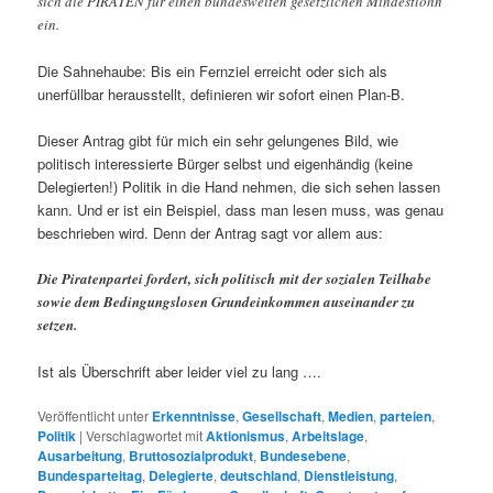
sich die PIRATEN für einen bundesweiten gesetzlichen Mindestlohn
ein.
Die Sahnehaube: Bis ein Fernziel erreicht oder sich als
unerfüllbar herausstellt, definieren wir sofort einen Plan-B.
Dieser Antrag gibt für mich ein sehr gelungenes Bild, wie
politisch interessierte Bürger selbst und eigenhändig (keine
Delegierten!) Politik in die Hand nehmen, die sich sehen lassen
kann. Und er ist ein Beispiel, dass man lesen muss, was genau
beschrieben wird. Denn der Antrag sagt vor allem aus:
Die Piratenpartei fordert, sich politisch mit der sozialen Teilhabe
sowie dem Bedingungslosen Grundeinkommen auseinander zu
setzen.
Ist als Überschrift aber leider viel zu lang ….
Veröffentlicht unter
Erkenntnisse
,
Gesellschaft
,
Medien
,
parteien
,
Politik
|
Verschlagwortet mit
Aktionismus
,
Arbeitslage
,
Ausarbeitung
,
Bruttosozialprodukt
,
Bundesebene
,
Bundesparteitag
,
Delegierte
,
deutschland
,
Dienstleistung
,