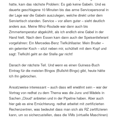
hatte, kam das nächste Problem: Es gab keine Gabeln. Und es
dauerte geschlagene 10 Minuten bis das arme Servicepersonal in
der Lage war die Gabeln auszulegen, welche direkt unter dem
Serviertisch standen. Service – vor allem guter – sieht deutlich
anders aus. Meine Winz-Roulade war dann auch bis
Zimmertemperatur abgekühlt, als ich endlich eine Gabel in der
Hand hielt. Nach dem Essen kam dann auch der Speisenlieferant
vorgefahren: Ein Mercedes-Benz Tiefkühllaster. Mein Bruder –
ein gelernter Koch – sitzt neben mir, schüttelt mit dem Kopf und
sagt: Tiefkühl geht an der Stelle gar nicht!
Danach der nächste Teil. Und wenn es einen Guiness-Buch
Eintrag für die meisten Bingos (Bullshit-Bingo) gibt, heute hätte
ich ihn gebrochen.
Ansatzweise interessant – auch dass will erwähnt sein – war der
Vortrag von redhat zu dem Thema was die Junx und Mädels in
Sachen „Cloud“ anbieten und in der Pipeline haben. Aber auch
hier gab es eine Ernüchterung. redhat arbeitet mit zertifizierten
Rechenzentren, was bedeutet dass man sich als RZ zertifizieren
kann, um so sicherzustellen, dass die VMs (virtuelle Maschinen)