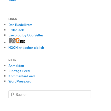
LINKS
Der Tuedelkram
Erdstueck
Lawblog by Udo Vetter
NOCH kritischer als ich
META
Anmelden
Eintrags-Feed
Kommentar-Feed
WordPress.org
S
u
c
h