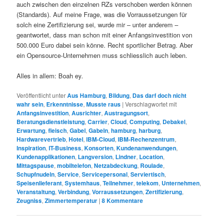
auch zwischen den einzelnen RZs verschoben werden können
(Standards). Auf meine Frage, was die Vorraussetzungen für
solch eine Zertifizierung sei, wurde mir – unter anderem –
geantwortet, dass man schon mit einer Anfangsinvestition von
500.000 Euro dabei sein könne. Recht sportlicher Betrag. Aber
ein Opensource-Unternehmen muss schliesslich auch leben.
Alles in allem: Boah ey.
Veröffentlicht unter
Aus Hamburg
,
Bildung
,
Das darf doch nicht
wahr sein
,
Erkenntnisse
,
Musste raus
|
Verschlagwortet mit
Anfangsinvestition
,
Ausrichter
,
Austragungsort
,
Beratungsdienstleistung
,
Carrier
,
Cloud
,
Computing
,
Debakel
,
Erwartung
,
fleisch
,
Gabel
,
Gabeln
,
hamburg
,
harburg
,
Hardwarevertrieb
,
Hotel
,
IBM-Cloud
,
IBM-Rechenzentrum
,
Inspiration
,
IT-Business
,
Konsorten
,
Kundenanwendungen
,
Kundenapplikationen
,
Langversion
,
Lindner
,
Location
,
Mittagspause
,
mobiltelefon
,
Netzabdeckung
,
Roulade
,
Schupfnudeln
,
Service
,
Servicepersonal
,
Serviertisch
,
Speisenlieferant
,
Systemhaus
,
Teilnehmer
,
telekom
,
Unternehmen
,
Veranstaltung
,
Verbindung
,
Vorraussetzungen
,
Zertifizierung
,
Zeugniss
,
Zimmertemperatur
|
8
Kommentare