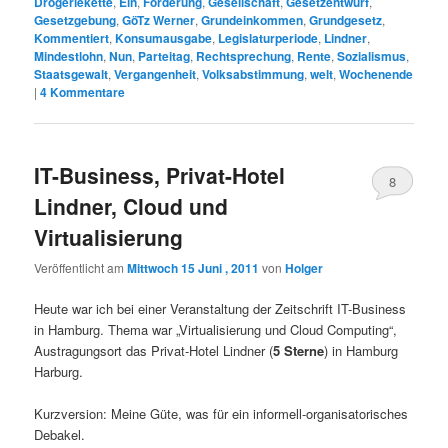
Drogeriekette
,
Ein
,
Förderung
,
Gesellschaft
,
Gesetzentwurf
,
Gesetzgebung
,
GöTz Werner
,
Grundeinkommen
,
Grundgesetz
,
Kommentiert
,
Konsumausgabe
,
Legislaturperiode
,
Lindner
,
Mindestlohn
,
Nun
,
Parteitag
,
Rechtsprechung
,
Rente
,
Sozialismus
,
Staatsgewalt
,
Vergangenheit
,
Volksabstimmung
,
welt
,
Wochenende
|
4
Kommentare
IT-Business, Privat-Hotel
8
Lindner, Cloud und
Virtualisierung
Veröffentlicht am
Mittwoch 15 Juni , 2011
von
Holger
Heute war ich bei einer Veranstaltung der Zeitschrift IT-Business
in Hamburg. Thema war „Virtualisierung und Cloud Computing“,
Austragungsort das Privat-Hotel Lindner (
5 Sterne
) in Hamburg
Harburg.
Kurzversion: Meine Güte, was für ein informell-organisatorisches
Debakel.