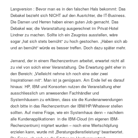
Langversion : Bevor man es in den falschen Hals bekommt: Das
Debakel bezieht sich NICHT auf den Ausrichter, die IT-Business.
Die Damen und Herren haben einen guten Job gemacht. Das
Debakel war, die Veranstaltung ausgerechnet im Privat-Hotel
Lindner zu machen. Sollte ich ein Zeugniss ausstellen, wäre
sogar „hat sich stets bemüht“ zu hoch gestochen. „Haben sich ab
und an bemüht“ würde es besser treffen. Doch dazu später mehr.
Jemand, der in einem Rechenzentrum arbeitet, erwartet nicht all
zu viel von solch einer Veranstaltung. Die Erwartung geht eher in
den Bereich: „Vielleicht nehme ich noch eine oder zwei
Inspirationen mit“. Man ist ja genügsam. Am Ende lief es darauf
hinaus: HP, IBM und Konsorten nutzen die Veranstaltung eher
ausschliesslich um anwesenden Fachhändler und
Systemhäusern zu erklären, dass sie die Kundenanwendungen
doch bitte in das Rechenzentrum der IBM/HP/Whatever stellen
sollten. Auf meine Frage, wie ein Systemhaus denn – nachdem
alle Kundenapplikationen in die IBM-Cloud (im eigenen IBM-
Rechenzentrum) migriert wurden – noch eine Wertschöpfung
erzielen kann, wurde mit „Beratungsdienstleistung“ beantwortet.