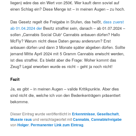
liegen) wäre das ein Wert von 250€. Wer kauft denn soviel auf
einen Schlag ein? Diese Menge ist – in meinen Augen – zu hoch.
Das Gesetz regelt die Freigabe in Stufen, das heißt,
dass zuerst
ab 01.04.2024 der
Besitz straffrei sein, danach – ab 01.07.2024 –
sollen „Cannabis Social Club“ Cannabis anbauen dürfen? Hallo
McFly? Warum nicht diese Daten genau andersrum? Erst
anbauen dürfen und dann 3 Monate später abgeben dürfen. Sollte
jemand Mitte April 2024 mit 5 Gramm Cannabis erwischt werden,
ist dies straffrei. Es bleibt aber die Frage: Woher kommt das
Zeug? Legal erworben wurde es nicht – geht ja noch nicht!
Fazit
Ja, es gibt – in meinen Augen – valide Kritikpunkte. Aber dies
sind nicht die, welche ich von den Bedenkenträgern präsentiert
bekomme.
Dieser Eintrag wurde veröffentlicht in
Erkenntnisse
,
Gesellschaft
,
Musste raus
und verschlagwortet mit
Cannabis
,
Cannabisfreigabe
von
Holger
.
Permanenter Link zum Eintrag
.