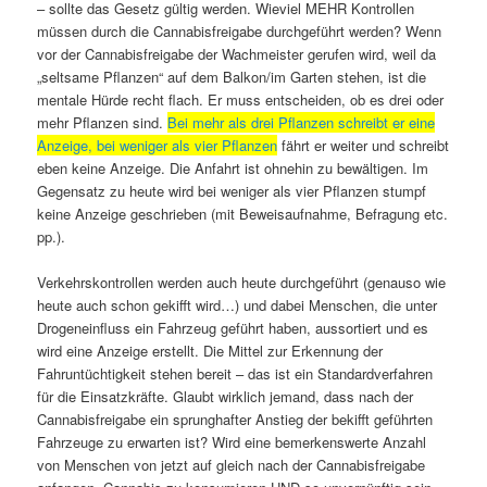
– sollte das Gesetz gültig werden. Wieviel MEHR Kontrollen
müssen durch die Cannabisfreigabe durchgeführt werden? Wenn
vor der Cannabisfreigabe der Wachmeister gerufen wird, weil da
„seltsame Pflanzen“ auf dem Balkon/im Garten stehen, ist die
mentale Hürde recht flach. Er muss entscheiden, ob es drei oder
mehr Pflanzen sind.
Bei mehr als drei Pflanzen schreibt er eine
Anzeige, bei weniger als vier Pflanzen
fährt er weiter und schreibt
eben keine Anzeige. Die Anfahrt ist ohnehin zu bewältigen. Im
Gegensatz zu heute wird bei weniger als vier Pflanzen stumpf
keine Anzeige geschrieben (mit Beweisaufnahme, Befragung etc.
pp.).
Verkehrskontrollen werden auch heute durchgeführt (genauso wie
heute auch schon gekifft wird…) und dabei Menschen, die unter
Drogeneinfluss ein Fahrzeug geführt haben, aussortiert und es
wird eine Anzeige erstellt. Die Mittel zur Erkennung der
Fahruntüchtigkeit stehen bereit – das ist ein Standardverfahren
für die Einsatzkräfte. Glaubt wirklich jemand, dass nach der
Cannabisfreigabe ein sprunghafter Anstieg der bekifft geführten
Fahrzeuge zu erwarten ist? Wird eine bemerkenswerte Anzahl
von Menschen von jetzt auf gleich nach der Cannabisfreigabe