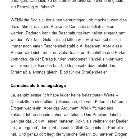
anfangen, Cannabis zu konsumieren UND so unvernünftig sein,
ein Fahrzeug zu führen?
WENN die Socialclubs einen vernünftigen Job machen, wird dies
dazu führen, dass die Preise für Cannabis deutlich sinken
werden. Dadurch kann die Beschaffungskriminalität eingedämmt
werden. Wer kein Geld hat und kiffen will, wird wahrscheinlich
immer noch einen Taschendiebstahl o.Ä. begehen. Aber diese
Person wird nicht mehr so viele Dealer an Bahnhöfen und Parks
vorfinden, da der Ertrag für den verbotenen Handel sinken wird,
weil er weniger Kunden hat. Im Gegensatz dazu bleibt das
Strafmaß allerdings gleich. Blöd für die Straßendealer.
Cannabis als Einstiegsdroge
Ja, es gibt einige (ich habe leider keine belastbaren Werte –
Dunkelziffern sind blöde..) Menschen, die vom Kiffen zu härteren
Drogen wechseln. Aber das Argument „Wer kifft. wird aus
koksen“ ist so abgedroschen wie falsch. Das Problem dabei ist
weniger das „ich will einen härteren Kick“, als vielmehr der Dealer
im „Untergrund“, der nicht ausschließlich Cannabis im Portfolio
hat. Und genau dort liegt die typische Gefahr, zu härteren Drogen