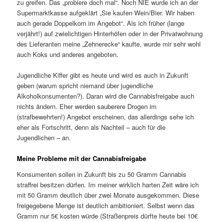
zu greifen. Das „probiere doch mal“. Noch NIE wurde ich an der
Supermarktkasse aufgeklärt „Sie kaufen Wein/Bier. Wir haben
auch gerade Doppelkorn im Angebot“. Als ich früher (lange
verjährt!) auf zwielichtigen Hinterhöfen oder in der Privatwohnung
des Lieferanten meine „Zehnerecke“ kaufte, wurde mir sehr wohl
auch Koks und anderes angeboten.
Jugendliche Kiffer gibt es heute und wird es auch in Zukunft
geben (warum spricht niemand über jugendliche
Alkoholkonsumenten?). Daran wird die Cannabisfreigabe auch
nichts ändern. Eher werden sauberere Drogen im
(strafbewehrten!) Angebot erscheinen, das allerdings sehe ich
eher als Fortschritt, denn als Nachteil – auch für die
Jugendlichen – an.
Meine Probleme mit der Cannabisfreigabe
Konsumenten sollen in Zukunft bis zu 50 Gramm Cannabis
straffrei besitzen dürfen. Im meiner wirklich harten Zeit wäre ich
mit 50 Gramm deutlich über zwei Monate ausgekommen. Diese
freigegebene Menge ist deutlich ambitioniert. Selbst wenn das
Gramm nur 5€ kosten würde (Straßenpreis dürfte heute bei 10€