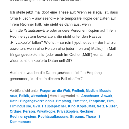
Ich stelle jetzt mal doof eine These auf: Wenn es illegal ist, dass
Oma Plüsch – unwissend – eine temporäre Kopie der Daten auf
ihrem Rechner hält, wie sieht es dann aus, wenn
Ermittler/Staatsanwälte oder andere Personen Kopien auf ihrem
Rechnersystem bevorraten, die nicht unter den Passus
„Privatkopie“ fallen? Wie ist – so rein hypothetisch – der Fall zu
bewerten, wenn eine Person eine (oder mehrere) Mail(s) im Mail-
Eingangsverzeichnis (oder auch im Ordner „Müll“) vorhält, die
widerrechtlich kopierte Daten enthält?
Auch hier wurden die Daten „unwissentlich“ in Empfang
genommen, ist dies in diesem Fall straffrei?
Veröffentlicht unter
Fragen an die Welt
,
Freiheit
,
Medien
,
Musste
raus
,
Politik
,
wirtschaft
|
Verschlagwortet mit
Anschauer
,
Anwalt
,
Datei
,
Eingangsverzeichnis
,
Empfang
,
Ermittler
,
Festplatte
,
Film
,
Filmindustrie
,
GVU
,
Hauptspeicher
,
Kino
,
Kopie
,
Mail
,
Netz
,
Nutzer
,
Ordner
,
Person
,
Privatkopie
,
Privatkopien
,
Rechner
,
Rechnersystem
,
Rechtsauffassung
,
Streams
,
These
|
3
Kommentare