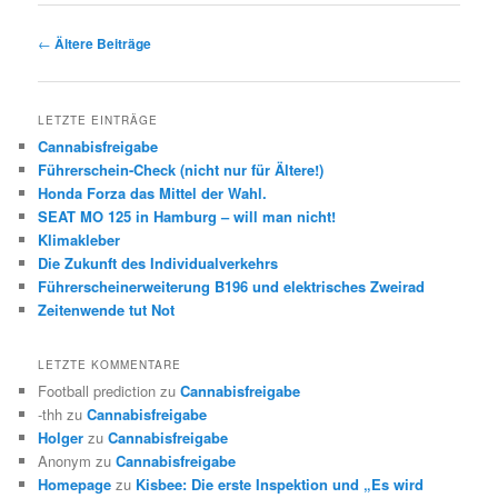
Beitrags-
←
Ältere Beiträge
Navigation
LETZTE EINTRÄGE
Cannabisfreigabe
Führerschein-Check (nicht nur für Ältere!)
Honda Forza das Mittel der Wahl.
SEAT MO 125 in Hamburg – will man nicht!
Klimakleber
Die Zukunft des Individualverkehrs
Führerscheinerweiterung B196 und elektrisches Zweirad
Zeitenwende tut Not
LETZTE KOMMENTARE
Football prediction
zu
Cannabisfreigabe
-thh
zu
Cannabisfreigabe
Holger
zu
Cannabisfreigabe
Anonym
zu
Cannabisfreigabe
Homepage
zu
Kisbee: Die erste Inspektion und „Es wird