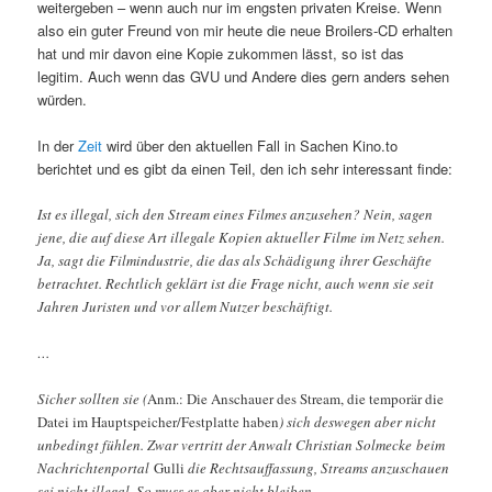
weitergeben – wenn auch nur im engsten privaten Kreise. Wenn
also ein guter Freund von mir heute die neue Broilers-CD erhalten
hat und mir davon eine Kopie zukommen lässt, so ist das
legitim. Auch wenn das GVU und Andere dies gern anders sehen
würden.
In der
Zeit
wird über den aktuellen Fall in Sachen Kino.to
berichtet und es gibt da einen Teil, den ich sehr interessant finde:
Ist es illegal, sich den Stream eines Filmes anzusehen? Nein, sagen
jene, die auf diese Art illegale Kopien aktueller Filme im Netz sehen.
Ja, sagt die Filmindustrie, die das als Schädigung ihrer Geschäfte
betrachtet. Rechtlich geklärt ist die Frage nicht, auch wenn sie seit
Jahren Juristen und vor allem Nutzer beschäftigt.
…
Sicher sollten sie (
Anm.: Die Anschauer des Stream, die temporär die
Datei im Hauptspeicher/Festplatte haben
) sich deswegen aber nicht
unbedingt fühlen. Zwar vertritt der Anwalt Christian Solmecke beim
Nachrichtenportal
Gulli
die Rechtsauffassung, Streams anzuschauen
sei nicht illegal. So muss es aber nicht bleiben.