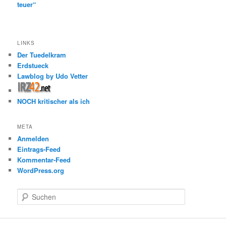
teuer“
LINKS
Der Tuedelkram
Erdstueck
Lawblog by Udo Vetter
NOCH kritischer als ich
META
Anmelden
Eintrags-Feed
Kommentar-Feed
WordPress.org
S
u
c
h