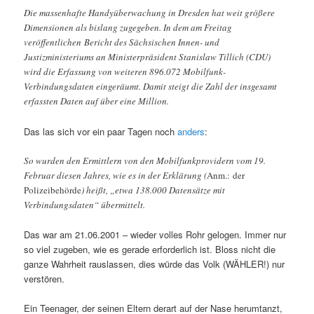
Die massenhafte Handyüberwachung in Dresden hat weit größere
Dimensionen als bislang zugegeben. In dem am Freitag
veröffentlichen Bericht des Sächsischen Innen- und
Justizministeriums an Ministerpräsident Stanislaw Tillich (CDU)
wird die Erfassung von weiteren 896.072 Mobilfunk-
Verbindungsdaten eingeräumt. Damit steigt die Zahl der insgesamt
erfassten Daten auf über eine Million.
Das las sich vor ein paar Tagen noch
anders
:
So wurden den Ermittlern von den Mobilfunkprovidern vom 19.
Februar diesen Jahres, wie es in der Erklärung (
Anm.: der
Polizeibehörde
) heißt, „etwa 138.000 Datensätze mit
Verbindungsdaten“ übermittelt.
Das war am 21.06.2001 – wieder volles Rohr gelogen. Immer nur
so viel zugeben, wie es gerade erforderlich ist. Bloss nicht die
ganze Wahrheit rauslassen, dies würde das Volk (WÄHLER!) nur
verstören.
Ein Teenager, der seinen Eltern derart auf der Nase herumtanzt,