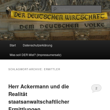
Politik, Wirtschaft, Soziales und Gesellschaft
Such
Reizzentrum
Hauptmenü
Start
Datenschutzerklärung
Zum
Zum
Was soll DER Mist? (Impressumersatz)
Inhalt
sekundären
wechseln
Inhalt
SCHLAGWORT-ARCHIVE:
ERMITTLER
wechseln
Herr Ackermann und die
2
Realität
staatsanwaltschaftlicher
Ermittlungen