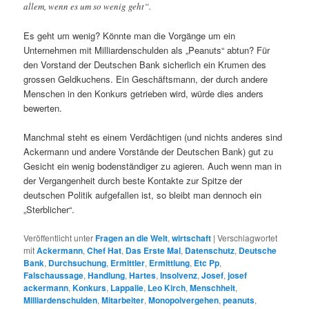
allem, wenn es um so wenig geht“.
Es geht um wenig? Könnte man die Vorgänge um ein
Unternehmen mit Milliardenschulden als „Peanuts“ abtun? Für
den Vorstand der Deutschen Bank sicherlich ein Krumen des
grossen Geldkuchens. Ein Geschäftsmann, der durch andere
Menschen in den Konkurs getrieben wird, würde dies anders
bewerten.
Manchmal steht es einem Verdächtigen (und nichts anderes sind
Ackermann und andere Vorstände der Deutschen Bank) gut zu
Gesicht ein wenig bodenständiger zu agieren. Auch wenn man in
der Vergangenheit durch beste Kontakte zur Spitze der
deutschen Politik aufgefallen ist, so bleibt man dennoch ein
„Sterblicher“.
Veröffentlicht unter
Fragen an die Welt
,
wirtschaft
|
Verschlagwortet
mit
Ackermann
,
Chef Hat
,
Das Erste Mal
,
Datenschutz
,
Deutsche
Bank
,
Durchsuchung
,
Ermittler
,
Ermittlung
,
Etc Pp
,
Falschaussage
,
Handlung
,
Hartes
,
Insolvenz
,
Josef
,
josef
ackermann
,
Konkurs
,
Lappalie
,
Leo Kirch
,
Menschheit
,
Milliardenschulden
,
Mitarbeiter
,
Monopolvergehen
,
peanuts
,