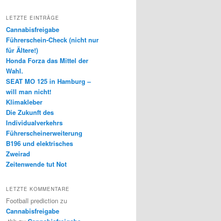
LETZTE EINTRÄGE
Cannabisfreigabe
Führerschein-Check (nicht nur
für Ältere!)
Honda Forza das Mittel der
Wahl.
SEAT MO 125 in Hamburg –
will man nicht!
Klimakleber
Die Zukunft des
Individualverkehrs
Führerscheinerweiterung
B196 und elektrisches
Zweirad
Zeitenwende tut Not
LETZTE KOMMENTARE
Football prediction
zu
Cannabisfreigabe