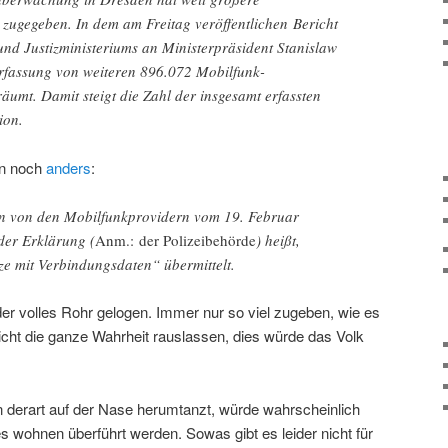
 zugegeben. In dem am Freitag veröffentlichen Bericht
und Justizministeriums an Ministerpräsident Stanislaw
Erfassung von weiteren 896.072 Mobilfunk-
umt. Damit steigt die Zahl der insgesamt erfassten
ion.
en noch
anders
:
rn von den Mobilfunkprovidern vom 19. Februar
 der Erklärung (
Anm.: der Polizeibehörde
) heißt,
e mit Verbindungsdaten“ übermittelt.
r volles Rohr gelogen. Immer nur so viel zugeben, wie es
 nicht die ganze Wahrheit rauslassen, dies würde das Volk
n derart auf der Nase herumtanzt, würde wahrscheinlich
 wohnen überführt werden. Sowas gibt es leider nicht für