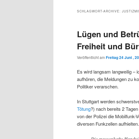
Inhalt
sekundären
SCHLAGWORT-ARCHIVE:
JUSTIZMI
wechseln
Inhalt
Lügen und Betrü
wechseln
Freiheit und Bü
Veröffentlicht am
Freitag 24 Juni , 2
Es wird langsam langweilig – i
aufhören, die Meldungen zu k
Politiker verarschen.
In Stuttgart werden schwerstver
Tötung
?) nach bereits 2 Tage
von der Polizei die Mobilfunk-
diversen Funkzellen aufhielten
Die massenhafte Handyü