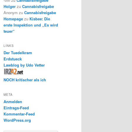
-thh
zu
Cannabisfreigabe
Holger
zu
Cannabisfreigabe
Anonym
zu
Cannabisfreigabe
Homepage
zu
Kisbee: Die
erste Inspektion und „Es wird
teuer“
LINKS
Der Tuedelkram
Erdstueck
Lawblog by Udo Vetter
NOCH kritischer als ich
META
Anmelden
Eintrags-Feed
Kommentar-Feed
WordPress.org