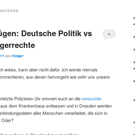
NISTERIEN
gen: Deutsche Politik vs
6
rgerrechte
011
von
Holger
ch weiss, kann aber nicht dafür. Ich werde niemals
ommentieren, aus denen hervorgeht wie sehr uns unsere
letzte Polizisten (ihr erinnert euch an die
versuchte
n aus dem Krankenhaus entlassen und in Dresden werden
Verbindungsdaten aller Menschen verarbeitet, die sich in
. Oder?
berwachung in Dresden hat weit größere