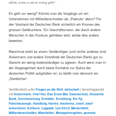
allem, wenn es um so wenig geht“.
Es geht um wenig? Könnte man die Vorgänge um ein
Unternehmen mit Milliardenschulden als „Peanuts“ abtun? Für
den Vorstand der Deutschen Bank sicherlich ein Krumen des
grossen Geldkuchens. Ein Geschäftsmann, der durch andere
Menschen in den Konkurs getrieben wird, würde dies anders
bewerten.
Manchmal steht es einem Verdächtigen (und nichts anderes sind
Ackermann und andere Vorstände der Deutschen Bank) gut zu
Gesicht ein wenig bodenständiger zu agieren. Auch wenn man in
der Vergangenheit durch beste Kontakte zur Spitze der
deutschen Politik aufgefallen ist, so bleibt man dennoch ein
„Sterblicher“.
Veröffentlicht unter
Fragen an die Welt
,
wirtschaft
|
Verschlagwortet
mit
Ackermann
,
Chef Hat
,
Das Erste Mal
,
Datenschutz
,
Deutsche
Bank
,
Durchsuchung
,
Ermittler
,
Ermittlung
,
Etc Pp
,
Falschaussage
,
Handlung
,
Hartes
,
Insolvenz
,
Josef
,
josef
ackermann
,
Konkurs
,
Lappalie
,
Leo Kirch
,
Menschheit
,
Milliardenschulden
,
Mitarbeiter
,
Monopolvergehen
,
peanuts
,