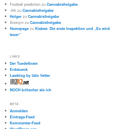
Football prediction
zu
Cannabisfreigabe
-thh
zu
Cannabisfreigabe
Holger
zu
Cannabisfreigabe
Anonym
zu
Cannabisfreigabe
Homepage
zu
Kisbee: Die erste Inspektion und „Es wird
teuer“
LINKS
Der Tuedelkram
Erdstueck
Lawblog by Udo Vetter
NOCH kritischer als ich
META
Anmelden
Eintrags-Feed
Kommentar-Feed
WordPress.org