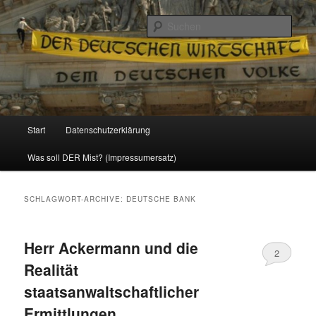
Politik, Wirtschaft, Soziales und Gesellschaft
Such
Reizzentrum
Hauptmenü
Start
Datenschutzerklärung
Zum
Zum
Was soll DER Mist? (Impressumersatz)
Inhalt
sekundären
wechseln
Inhalt
SCHLAGWORT-ARCHIVE:
DEUTSCHE BANK
wechseln
Herr Ackermann und die
2
Realität
staatsanwaltschaftlicher
Ermittlungen