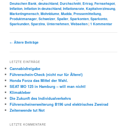
Deutschen Bank
,
deutschland
,
Durchschnitt
,
Ertrag
,
Fernsehspot
,
Inflation
,
inflation in deutschland
,
Inflationsrate
,
Kapitalverzinsung
,
Marketingmensch
,
Mohnblume
,
Mudda
,
Pressemitteilung
,
Produktmanager
,
Schweizer
,
Spalier
,
Sparkonten
,
Sparkonto
,
Sparkunden
,
Sparzins
,
Unternehmen
,
Webseiten
|
1
Kommentar
Beitrags-
←
Ältere Beiträge
Navigation
LETZTE EINTRÄGE
Cannabisfreigabe
Führerschein-Check (nicht nur für Ältere!)
Honda Forza das Mittel der Wahl.
SEAT MO 125 in Hamburg – will man nicht!
Klimakleber
Die Zukunft des Individualverkehrs
Führerscheinerweiterung B196 und elektrisches Zweirad
Zeitenwende tut Not
LETZTE KOMMENTARE