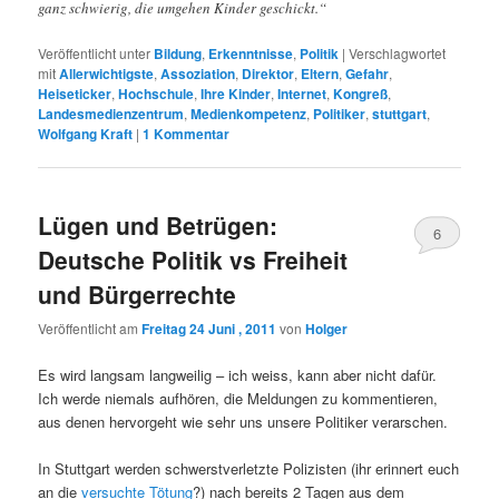
ganz schwierig, die umgehen Kinder geschickt.“
Veröffentlicht unter
Bildung
,
Erkenntnisse
,
Politik
|
Verschlagwortet
mit
Allerwichtigste
,
Assoziation
,
Direktor
,
Eltern
,
Gefahr
,
Heiseticker
,
Hochschule
,
Ihre Kinder
,
Internet
,
Kongreß
,
Landesmedienzentrum
,
Medienkompetenz
,
Politiker
,
stuttgart
,
Wolfgang Kraft
|
1
Kommentar
Lügen und Betrügen:
6
Deutsche Politik vs Freiheit
und Bürgerrechte
Veröffentlicht am
Freitag 24 Juni , 2011
von
Holger
Es wird langsam langweilig – ich weiss, kann aber nicht dafür.
Ich werde niemals aufhören, die Meldungen zu kommentieren,
aus denen hervorgeht wie sehr uns unsere Politiker verarschen.
In Stuttgart werden schwerstverletzte Polizisten (ihr erinnert euch
an die
versuchte Tötung
?) nach bereits 2 Tagen aus dem