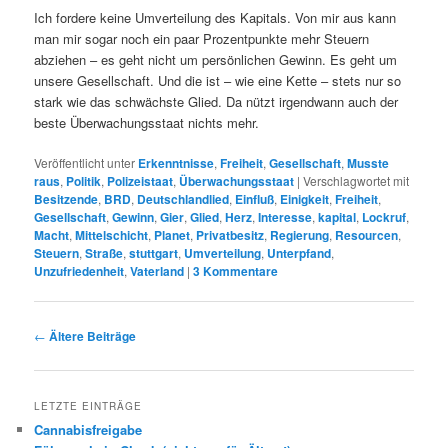
Ich fordere keine Umverteilung des Kapitals. Von mir aus kann
man mir sogar noch ein paar Prozentpunkte mehr Steuern
abziehen – es geht nicht um persönlichen Gewinn. Es geht um
unsere Gesellschaft. Und die ist – wie eine Kette – stets nur so
stark wie das schwächste Glied. Da nützt irgendwann auch der
beste Überwachungsstaat nichts mehr.
Veröffentlicht unter
Erkenntnisse
,
Freiheit
,
Gesellschaft
,
Musste
raus
,
Politik
,
Polizeistaat
,
Überwachungsstaat
|
Verschlagwortet mit
Besitzende
,
BRD
,
Deutschlandlied
,
Einfluß
,
Einigkeit
,
Freiheit
,
Gesellschaft
,
Gewinn
,
Gier
,
Glied
,
Herz
,
Interesse
,
kapital
,
Lockruf
,
Macht
,
Mittelschicht
,
Planet
,
Privatbesitz
,
Regierung
,
Resourcen
,
Steuern
,
Straße
,
stuttgart
,
Umverteilung
,
Unterpfand
,
Unzufriedenheit
,
Vaterland
|
3
Kommentare
Beitrags-
←
Ältere Beiträge
Navigation
LETZTE EINTRÄGE
Cannabisfreigabe