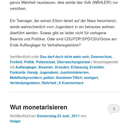
ganze Wahrheit rauslassen, dies würde das Volk (WÄHLER!) nur
verstören.
Ein Teenager, der seinen Eltern derart auf der Nase herumtanzt,
würde wahrscheinlich vom Jugendamt in ein betreutes wohnen
überführt werden. Sowas gibt es leider nicht für verlogene
Beamte und Politiker. Oder sind CDU/FDP/SPD/CSU/Grüne am
Ende Auffanglager für Verhaltensgestörte?
Veröffentlicht unter
Das darf doch nicht wahr sein
,
Datenschutz
,
Freiheit
,
Politik
,
Polizeistaat
,
Überwachungsstaat
|
Verschlagwortet
mit
Auffanglager
,
Beamter
,
Dresden
,
Erfassung
,
Ermittler
,
Funkzelle
,
Handy
,
Jugendamt
,
Justizministerien
,
Mobilfunkprovidern
,
polizei
,
Stanislaw Tillich
,
stuttgart
,
Verbindungsdaten
,
Wahrheit
|
6
Kommentare
Wut monetarisieren
3
Veröffentlicht am
Donnerstag 23 Juni , 2011
von
Holger