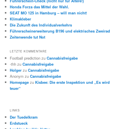
Führerschein-Check (nicht nur für Ältere!)
Honda Forza das Mittel der Wahl.
SEAT MO 125 in Hamburg – will man nicht!
Klimakleber
Die Zukunft des Individualverkehrs
Führerscheinerweiterung B196 und elektrisches Zweirad
Zeitenwende tut Not
LETZTE KOMMENTARE
Football prediction
zu
Cannabisfreigabe
-thh
zu
Cannabisfreigabe
Holger
zu
Cannabisfreigabe
Anonym
zu
Cannabisfreigabe
Homepage
zu
Kisbee: Die erste Inspektion und „Es wird
teuer“
LINKS
Der Tuedelkram
Erdstueck