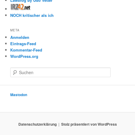
Lawblog by Udo Vetter
NOCH kritischer als ich
META
Anmelden
Eintrags-Feed
Kommentar-Feed
WordPress.org
S
u
c
h
e
Mastodon
n
Datenschutzerklärung
Stolz präsentiert von WordPress