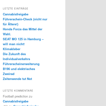
LETZTE EINTRÄGE
Cannabisfreigabe
Führerschein-Check (nicht nur
für Ältere!)
Honda Forza das Mittel der
Wahl.
SEAT MO 125 in Hamburg –
will man nicht!
Klimakleber
Die Zukunft des
Individualverkehrs
Führerscheinerweiterung
B196 und elektrisches
Zweirad
Zeitenwende tut Not
LETZTE KOMMENTARE
Football prediction
zu
Cannabisfreigabe