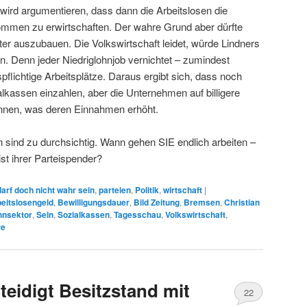
wird argumentieren, dass dann die Arbeitslosen die
ommen zu erwirtschaften. Der wahre Grund aber dürfte
ter auszubauen. Die Volkswirtschaft leidet, würde Lindners
. Denn jeder Niedriglohnjob vernichtet – zumindest
pflichtige Arbeitsplätze. Daraus ergibt sich, dass noch
lkassen einzahlen, aber die Unternehmen auf billigere
önnen, was deren Einnahmen erhöht.
n sind zu durchsichtig. Wann gehen SIE endlich arbeiten –
st ihrer Parteispender?
arf doch nicht wahr sein
,
parteien
,
Politik
,
wirtschaft
|
eitslosengeld
,
Bewilligungsdauer
,
Bild Zeitung
,
Bremsen
,
Christian
hnsektor
,
Sein
,
Sozialkassen
,
Tagesschau
,
Volkswirtschaft
,
re
teidigt Besitzstand mit
22