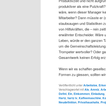
Produktivzeit und nicht aufgru
produktiver als eine Putzkraft
wäre, wenn dieser Manager kei
Mitarbeiter? Dann müsste er (d
staubsaugen und Statistiken z
von Hilfskräften, die – rein zei
erwähnter Entscheider. Wäre u
Leben, würde er den ganzen Ta
um die Gemeinschaftsleistung. 
Trompeter wertvoller? Oder gar
Gesamtwerk keinen Erfolg erzie
Wenn wir es schaffen gesellscha
Formen zu giessen, sollten wir
Veröffentlicht unter
Arbeitslos
,
Erke
Verschlagwortet mit
Als
,
Anreiz
,
Arb
Defini
,
Ein
,
Einkommen
,
Einladung
,
Hartz
,
hartz iv
,
Kaffeemaschine
,
Ko
Neudefinition
,
Privathaushalts
,
Proj