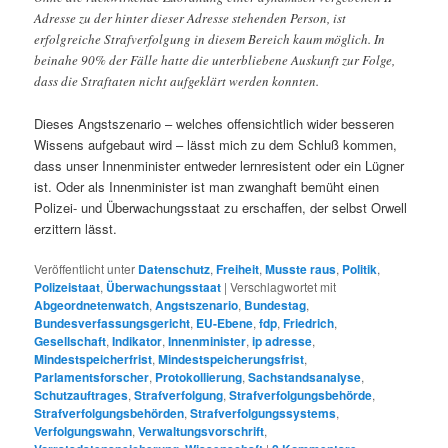
Adresse zu der hinter dieser Adresse stehenden Person, ist
erfolgreiche Strafverfolgung in diesem Bereich kaum möglich. In
beinahe 90% der Fälle hatte die unterbliebene Auskunft zur Folge,
dass die Straftaten nicht aufgeklärt werden konnten.
Dieses Angstszenario – welches offensichtlich wider besseren
Wissens aufgebaut wird – lässt mich zu dem Schluß kommen,
dass unser Innenminister entweder lernresistent oder ein Lügner
ist. Oder als Innenminister ist man zwanghaft bemüht einen
Polizei- und Überwachungsstaat zu erschaffen, der selbst Orwell
erzittern lässt.
Veröffentlicht unter
Datenschutz
,
Freiheit
,
Musste raus
,
Politik
,
Polizeistaat
,
Überwachungsstaat
|
Verschlagwortet mit
Abgeordnetenwatch
,
Angstszenario
,
Bundestag
,
Bundesverfassungsgericht
,
EU-Ebene
,
fdp
,
Friedrich
,
Gesellschaft
,
Indikator
,
Innenminister
,
ip adresse
,
Mindestspeicherfrist
,
Mindestspeicherungsfrist
,
Parlamentsforscher
,
Protokollierung
,
Sachstandsanalyse
,
Schutzauftrages
,
Strafverfolgung
,
Strafverfolgungsbehörde
,
Strafverfolgungsbehörden
,
Strafverfolgungssystems
,
Verfolgungswahn
,
Verwaltungsvorschrift
,