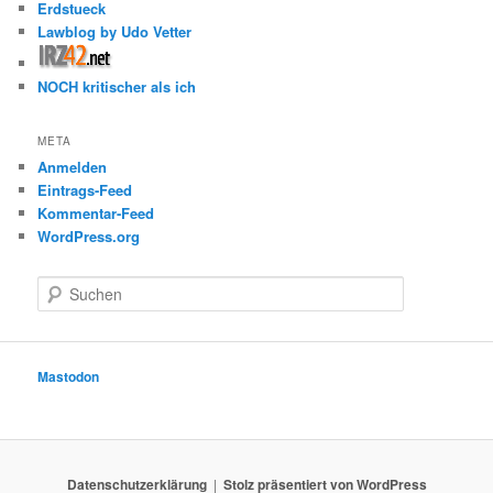
Erdstueck
Lawblog by Udo Vetter
NOCH kritischer als ich
META
Anmelden
Eintrags-Feed
Kommentar-Feed
WordPress.org
S
u
c
h
e
Mastodon
n
Datenschutzerklärung
Stolz präsentiert von WordPress