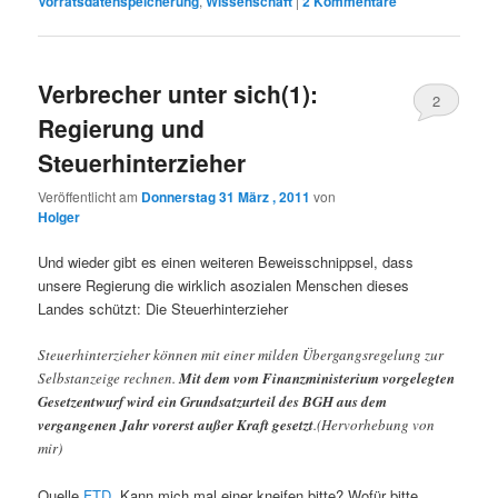
Vorratsdatenspeicherung
,
Wissenschaft
|
2
Kommentare
Verbrecher unter sich(1):
2
Regierung und
Steuerhinterzieher
Veröffentlicht am
Donnerstag 31 März , 2011
von
Holger
Und wieder gibt es einen weiteren Beweisschnippsel, dass
unsere Regierung die wirklich asozialen Menschen dieses
Landes schützt: Die Steuerhinterzieher
Steuerhinterzieher können mit einer milden Übergangsregelung zur
Selbstanzeige rechnen.
Mit dem vom Finanzministerium vorgelegten
Gesetzentwurf wird ein Grundsatzurteil des BGH aus dem
vergangenen Jahr vorerst außer Kraft gesetzt
.(Hervorhebung von
mir)
Quelle
FTD
. Kann mich mal einer kneifen bitte? Wofür bitte