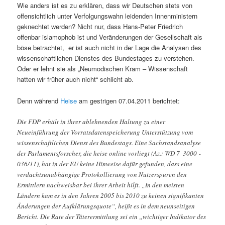
Wie anders ist es zu erklären, dass wir Deutschen stets von
offensichtlich unter Verfolgungswahn leidenden Innenministern
geknechtet werden? Nicht nur, dass Hans-Peter Friedrich
offenbar islamophob ist und Veränderungen der Gesellschaft als
böse betrachtet, er ist auch nicht in der Lage die Analysen des
wissenschaftlichen Dienstes des Bundestages zu verstehen.
Oder er lehnt sie als „Neumodischen Kram – Wissenschaft
hatten wir früher auch nicht“ schlicht ab.
Denn während
Heise
am gestrigen 07.04.2011 berichtet:
Die FDP erhält in ihrer ablehnenden Haltung zu einer
Neueinführung der Vorratsdatenspeicherung Unterstützung vom
wissenschaftlichen Dienst des Bundestags. Eine Sachstandsanalyse
der Parlamentsforscher, die heise online vorliegt (Az.: WD 7 ­ 3000 ­
036/11), hat in der EU keine Hinweise dafür gefunden, dass eine
verdachtsunabhängige Protokollierung von Nutzerspuren den
Ermittlern nachweisbar bei ihrer Arbeit hilft. „In den meisten
Ländern kam es in den Jahren 2005 bis 2010 zu keinen signifikanten
Änderungen der Aufklärungsquote“, heißt es in dem neunseitigen
Bericht. Die Rate der Täterermittlung sei ein „wichtiger Indikator des