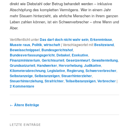
direkt wie Diebstahl oder Betrug behandelt werden – inklusive
Abschöpfung des kompletten Vermögens. Wer in einem Jahr
mehr Steuern hinterzieht, als ehrliche Menschen in ihrem ganzen
Leben zahlen können, ist ein Schwerverbrecher – ohne Wenn und
Aber.
Veröffentlicht unter
Das darf doch nicht wahr sein
,
Erkenntnisse
,
Musste raus
,
Politik
,
wirtschaft
|
Verschlagwortet mit
Besitzstand
,
Beweisschnippsel
,
Bundesgerichtshof
,
Bundesverfassungsgericht
,
Debakel
,
Exekutive
,
Finanzministerium
,
Gerichtsurteil
,
Gesetzentwurf
,
Gewaltenteilung
,
Grundsatzurteil
,
Handwerker
,
Hervorhebung
,
Judikative
,
Kilometerabrechnung
,
Legislative
,
Regierung
,
Schwerverbrecher
,
Selbstanzeige
,
Selbstanzeigen
,
Steuerhinterzieher
,
Steuerhinterziehung
,
Strafrichter
,
Teilselbstanzeigen
,
Verbrecher
|
2
Kommentare
Beitrags-
←
Ältere Beiträge
Navigation
LETZTE EINTRÄGE