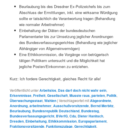
Beurlaubung bis des Dresdner Ex-Polizeichefs bis zum
Abschluss der Ermittlungen, inkl. eine wirksame Würdigung
sollte er tatsächlich die Verantwortung tragen (Behandlung
wie normaler Arbeitnehmer)
Einbehaltung der Diäten der bundesdeutschen
Parlamentarier bis zur Umsetzung jeglicher Anordnungen
des Bundesverfassungsgerichtes (Behandlung wie jeglicher
Abhängiger von Allgemeinvermögen)
Eine Ethikkommission, die Vorgänge von betrügerisch
tätigen Politikern untersucht und die Möglichkeit hat
jegliche Posten/Einkommen zu entziehen.
Kurz: Ich fordere Gerechtigkeit, gleiches Recht für alle!
Veröffentlicht unter
Arbeitslos
,
Das darf doch nicht wahr sein
,
Erkenntnisse
,
Freiheit
,
Gesellschaft
,
Musste raus
,
parteien
,
Politik
,
Überwachungsstaat
,
Wahlen
|
Verschlagwortet mit
Abgeordnete
,
Anordnung
,
arbeitnehmer
,
Ausschußvorsitzende
,
Bernd Merbitz
,
Beurlaubung
,
Bundesrepublik Deutschland
,
Bundestag
,
Bundesverfassungsgericht
,
BVerfG
,
Cdu
,
Dieter Hanitsch
,
Dresden
,
Einbehaltung
,
Ethikkommission
,
Europaparlament
,
Fraktionsvorsitzende
,
Funktionszulage
,
Gerechtigkeit
,