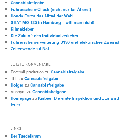
Cannabisfreigabe
Führerschein-Check (nicht nur für Ältere!)
Honda Forza das Mittel der Wahl.
SEAT MO 125 in Hamburg – will man nicht!
Klimakleber
Die Zukunft des Individualverkehrs
Führerscheinerweiterung B196 und elektrisches Zweirad
Zeitenwende tut Not
LETZTE KOMMENTARE
Football prediction
zu
Cannabisfreigabe
-thh
zu
Cannabisfreigabe
Holger
zu
Cannabisfreigabe
Anonym
zu
Cannabisfreigabe
Homepage
zu
Kisbee: Die erste Inspektion und „Es wird
teuer“
LINKS
Der Tuedelkram