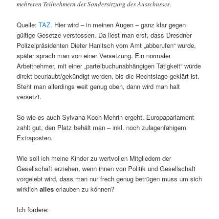
mehreren Teilnehmern der Sondersitzung des Ausschusses.
Quelle:
TAZ
. Hier wird – in meinen Augen – ganz klar gegen
gültige Gesetze verstossen. Da liest man erst, dass Dresdner
Polizeipräsidenten Dieter Hanitsch vom Amt „abberufen“ wurde,
später sprach man von einer Versetzung. Ein normaler
Arbeitnehmer, mit einer „parteibuchunabhängigen Tätigkeit“ würde
direkt beurlaubt/gekündigt werden, bis die Rechtslage geklärt ist.
Steht man allerdings weit genug oben, dann wird man halt
versetzt.
So wie es auch Sylvana Koch-Mehrin ergeht. Europaparlament
zahlt gut, den Platz behält man – inkl. noch zulagenfähigem
Extraposten.
Wie soll ich meine Kinder zu wertvollen Mitgliedern der
Gesellschaft erziehen, wenn ihnen von Politik und Gesellschaft
vorgelebt wird, dass man nur frech genug betrügen muss um sich
wirklich
alles
erlauben zu können?
Ich fordere: