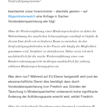
Strafverfolgungssystems“.
beantwortet unser Innenminister – ebenfalls gestern – auf
Abgeordnetenwatch
eine Anfrage in Sachen
Vorratsdatenspeicherung wie folgt:
Ohne die Wiedereinführung einer Mindestspeicherfrist ist daher die
Wahrnehmung des staatlichen Schutzauftrages ernsthaft in Gefahr. In
diesem Sinn droht ein rechtsfreier Raum zu entstehen, da den
Strafverfolgungsbehörden in der Praxis sehr häufig die Möglichkeit
genommen wird, Straftäter zu identifizieren. Daher setzte ich mich
nachdrücklich für die rasche Wiedereinführung einer vom
Bundesverfassungsgericht im übrigen ausdrücklich für zulässig
erklärten Mindestspeicherungsfrist ein.
Was denn nun? Während auf EU-Ebene festgestellt wird (und der
wissenschaftliche Dienst dies bestätigt) dass durch
Vorratsdatenspeicherung (von Friedrich aus Gründen der
Täuschung in Mindestspeicherfrist umbenannt) keine signifikante
Änderung der Aufklärungsquote erreicht wird, erklärt Friedrich:
Ohne die rückwirkende Zuordnung einer dynamisch vergebenen IP-