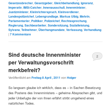
Gesetzesbrecher
,
Gesetzgeber
,
Gleichbehandlung
,
Ignoranz
,
Imperativ
,
IMSI-Catcher
,
Innenausschuß
,
Innenminister
,
Justizminister
,
Kleinrichterspruch
,
Kleinverdiener
,
Landespolizeichef
,
Lebengrundlage
,
Markus Ulbig
,
Mehrin
,
Parlamentarier
,
Politiker
,
Polizeichef
,
Rechtssprechung
,
Regierung
,
Sachbearbeiter
,
Sondersitzung
,
Sozialleistung
,
Sylvana
,
Teilnehmer
,
Überhangmandate
,
Verfassung
,
Verhandlung
|
7
Kommentare
Sind deutsche Innenminister
2
per Verwaltungsvorschrift
merkbefreit?
Veröffentlicht am
Freitag 8 April , 2011
von
Holger
So langsam glaube ich wirklich, dass es – in Sachen Besetzung
des Postens des Innenministers – geheime Absprachen gibt, und
jeder Unbefugte der von ihnen erfährt stirbt umgehend eines
natürlichen Todes.