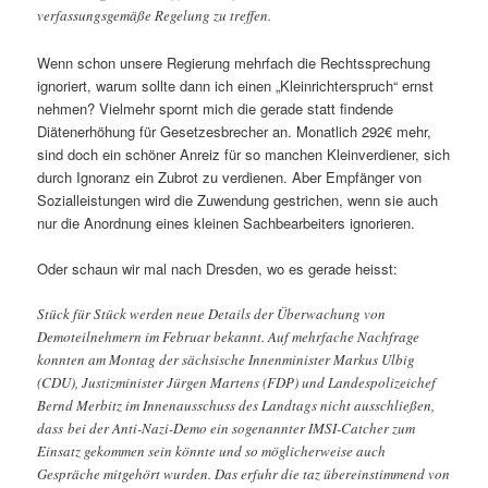
verfassungsgemäße Regelung zu treffen.
Wenn schon unsere Regierung mehrfach die Rechtssprechung
ignoriert, warum sollte dann ich einen „Kleinrichterspruch“ ernst
nehmen? Vielmehr spornt mich die gerade statt findende
Diätenerhöhung für Gesetzesbrecher an. Monatlich 292€ mehr,
sind doch ein schöner Anreiz für so manchen Kleinverdiener, sich
durch Ignoranz ein Zubrot zu verdienen. Aber Empfänger von
Sozialleistungen wird die Zuwendung gestrichen, wenn sie auch
nur die Anordnung eines kleinen Sachbearbeiters ignorieren.
Oder schaun wir mal nach Dresden, wo es gerade heisst:
Stück für Stück werden neue Details der Überwachung von
Demoteilnehmern im Februar bekannt. Auf mehrfache Nachfrage
konnten am Montag der sächsische Innenminister Markus Ulbig
(CDU), Justizminister Jürgen Martens (FDP) und Landespolizeichef
Bernd Merbitz im Innenausschuss des Landtags nicht ausschließen,
dass bei der Anti-Nazi-Demo ein sogenannter IMSI-Catcher zum
Einsatz gekommen sein könnte und so möglicherweise auch
Gespräche mitgehört wurden. Das erfuhr die taz übereinstimmend von