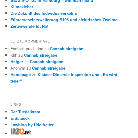
SEAT MO 125 in Hamburg – will man nicht!
Klimakleber
Die Zukunft des Individualverkehrs
Führerscheinerweiterung B196 und elektrisches Zweirad
Zeitenwende tut Not
LETZTE KOMMENTARE
Football prediction
zu
Cannabisfreigabe
-thh
zu
Cannabisfreigabe
Holger
zu
Cannabisfreigabe
Anonym
zu
Cannabisfreigabe
Homepage
zu
Kisbee: Die erste Inspektion und „Es wird
teuer“
LINKS
Der Tuedelkram
Erdstueck
Lawblog by Udo Vetter