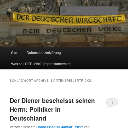
Politik, Wirtschaft, Soziales und Gesellschaft
Such
Reizzentrum
Hauptmenü
Start
Datenschutzerklärung
Zum
Zum
Was soll DER Mist? (Impressumersatz)
Inhalt
sekundären
wechseln
Inhalt
SCHLAGWORT-ARCHIVE:
KARTENSPIELERTRICKS
wechseln
Der Diener bescheisst seinen
1
Herrn: Politiker in
Deutschland
Veröffentlicht am
Donnerstag 13 Januar , 2011
von