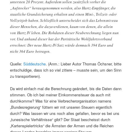
untersten 20 Prozent. Außerdem sollen zusätzlich vorher die
„Aufstocker“ herausgenommen werden, also Hartz-Empfänger, die
staatliche Grundsicherung erhalten und einen Mini-, Teilzeit- oder
Vollzeitjob haben. Schließlich unterscheidet sich das Lebensniveau
dieser Menschen, die dazuverdienen, kaum von denen, die allein
von Hartz IV leben. Die Rohdaten dieser Neuberechnung liegen nun
vor. Und anhand dieser hat der Paritätische Wohlfahrtsverband
errechnet: Der neue Hartz-IV-Satz würde demnach 394 Euro und
nicht 364 Euro betragen.
Quelle:
Süddeutsche
. (Anm.: Lieber Autor Thomas Öchsner, bitte
entschuldige, dass ich so viel zitiere – musste sein, um den Sinn
zu transportieren).
Da wird einfach mal die Berechnung geändert, bis die Daten dann
stimmen. Ob ich bei meiner Einkommensteuer da auch mit
durchkomme? Was für eine Verbrecherorganisation namens
„Bundesregierung“ füttern wir mit unseren Steuern eigentlich
durch? Was lassen wir uns noch alles gefallen, bevor es bei uns
„tunesische Verhältnisse“ gibt? Der Staat bescheisst durch
„Kartenspielertricks“ die Ärmsten der Armen und die Reichen
dieses Landes bezahlen immer weniger Steuern.