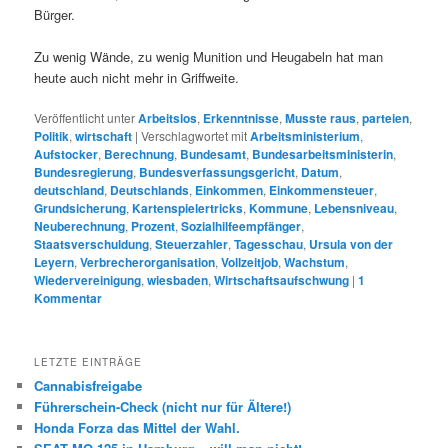
Bürger.
Zu wenig Wände, zu wenig Munition und Heugabeln hat man
heute auch nicht mehr in Griffweite.
Veröffentlicht unter
Arbeitslos
,
Erkenntnisse
,
Musste raus
,
parteien
,
Politik
,
wirtschaft
|
Verschlagwortet mit
Arbeitsministerium
,
Aufstocker
,
Berechnung
,
Bundesamt
,
Bundesarbeitsministerin
,
Bundesregierung
,
Bundesverfassungsgericht
,
Datum
,
deutschland
,
Deutschlands
,
Einkommen
,
Einkommensteuer
,
Grundsicherung
,
Kartenspielertricks
,
Kommune
,
Lebensniveau
,
Neuberechnung
,
Prozent
,
Sozialhilfeempfänger
,
Staatsverschuldung
,
Steuerzahler
,
Tagesschau
,
Ursula von der
Leyern
,
Verbrecherorganisation
,
Vollzeitjob
,
Wachstum
,
Wiedervereinigung
,
wiesbaden
,
Wirtschaftsaufschwung
|
1
Kommentar
LETZTE EINTRÄGE
Cannabisfreigabe
Führerschein-Check (nicht nur für Ältere!)
Honda Forza das Mittel der Wahl.