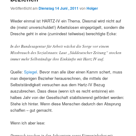
Veröffentlicht am
Dienstag 14 Juni , 2011
von
Holger
Wieder einmal ist HARTZ-IV ein Thema. Diesmal wird nicht auf
die (meist unverschuldet!) Arbeitslosen eingeprügelt, sondern die
Dresche geht in eine (zumindest teilweise) berechtigte Ecke:
In der Bundesagentur für Arbeit wächst die Sorge vor einem
Missbrauch des Sozialstaats: Laut „Süddeutscher Zeitung“ stocken
immer mehr Selbständige ihre Einkünfte mit Hartz IV auf.
Quelle:
Spiegel
. Bevor man alle über einen Kamm schert, muss
man diejenigen Bezieher herausrechnen, die mittels der
Selbstständigkeit versuchen aus dem Hartz-IV Bezug
auszubrechen. Dass diese (wenn ich es recht entsinne) ein
halbes Jahr von der Gesellschaft stabilisierend gefördert werden:
Stehe ich hinter. Wenn diese Menschen dadurch den Absprung
schaffen – gut gemacht.
Wenn ich aber lese:
Demnach tauchen in den Jobcentern sogar Firmeninhaber mit