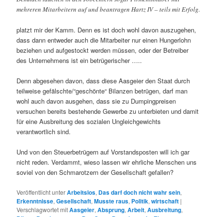
mehreren Mitarbeitern auf und beantragen Hartz IV – teils mit Erfolg.
platzt mir der Kamm. Denn es ist doch wohl davon auszugehen,
dass dann entweder auch die Mitarbeiter nur einen Hungerlohn
beziehen und aufgestockt werden müssen, oder der Betreiber
des Unternehmens ist ein betrügerischer …..
Denn abgesehen davon, dass diese Aasgeier den Staat durch
teilweise gefälschte/“geschönte“ Bilanzen betrügen, darf man
wohl auch davon ausgehen, dass sie zu Dumpingpreisen
versuchen bereits bestehende Gewerbe zu unterbieten und damit
für eine Ausbreitung des sozialen Ungleichgewichts
verantwortlich sind.
Und von den Steuerbetrügern auf Vorstandsposten will ich gar
nicht reden. Verdammt, wieso lassen wir ehrliche Menschen uns
soviel von den Schmarotzern der Gesellschaft gefallen?
Veröffentlicht unter
Arbeitslos
,
Das darf doch nicht wahr sein
,
Erkenntnisse
,
Gesellschaft
,
Musste raus
,
Politik
,
wirtschaft
|
Verschlagwortet mit
Aasgeier
,
Absprung
,
Arbeit
,
Ausbreitung
,