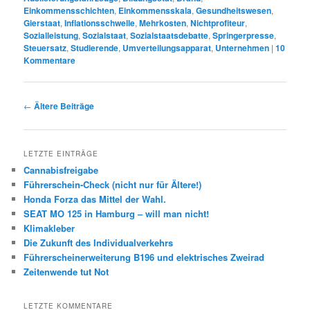
Einkommensschichten
,
Einkommensskala
,
Gesundheitswesen
,
Gierstaat
,
Inflationsschwelle
,
Mehrkosten
,
Nichtprofiteur
,
Sozialleistung
,
Sozialstaat
,
Sozialstaatsdebatte
,
Springerpresse
,
Steuersatz
,
Studierende
,
Umverteilungsapparat
,
Unternehmen
|
10
Kommentare
Beitrags-
←
Ältere Beiträge
Navigation
LETZTE EINTRÄGE
Cannabisfreigabe
Führerschein-Check (nicht nur für Ältere!)
Honda Forza das Mittel der Wahl.
SEAT MO 125 in Hamburg – will man nicht!
Klimakleber
Die Zukunft des Individualverkehrs
Führerscheinerweiterung B196 und elektrisches Zweirad
Zeitenwende tut Not
LETZTE KOMMENTARE