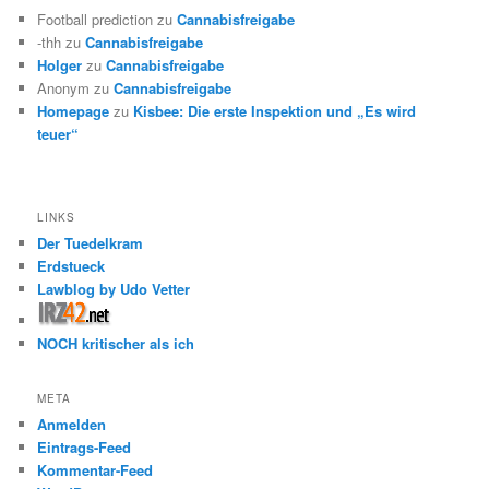
Football prediction
zu
Cannabisfreigabe
-thh
zu
Cannabisfreigabe
Holger
zu
Cannabisfreigabe
Anonym
zu
Cannabisfreigabe
Homepage
zu
Kisbee: Die erste Inspektion und „Es wird
teuer“
LINKS
Der Tuedelkram
Erdstueck
Lawblog by Udo Vetter
NOCH kritischer als ich
META
Anmelden
Eintrags-Feed
Kommentar-Feed