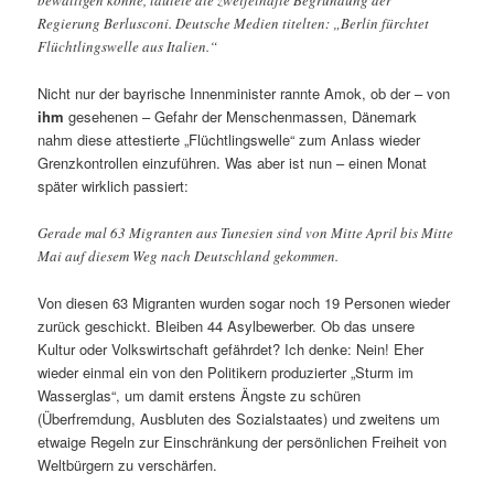
bewältigen könne, lautete die zweifelhafte Begründung der
Regierung Berlusconi. Deutsche Medien titelten: „Berlin fürchtet
Flüchtlingswelle aus Italien.“
Nicht nur der bayrische Innenminister rannte Amok, ob der – von
ihm
gesehenen – Gefahr der Menschenmassen, Dänemark
nahm diese attestierte „Flüchtlingswelle“ zum Anlass wieder
Grenzkontrollen einzuführen. Was aber ist nun – einen Monat
später wirklich passiert:
Gerade mal 63 Migranten aus Tunesien sind von Mitte April bis Mitte
Mai auf diesem Weg nach Deutschland gekommen.
Von diesen 63 Migranten wurden sogar noch 19 Personen wieder
zurück geschickt. Bleiben 44 Asylbewerber. Ob das unsere
Kultur oder Volkswirtschaft gefährdet? Ich denke: Nein! Eher
wieder einmal ein von den Politikern produzierter „Sturm im
Wasserglas“, um damit erstens Ängste zu schüren
(Überfremdung, Ausbluten des Sozialstaates) und zweitens um
etwaige Regeln zur Einschränkung der persönlichen Freiheit von
Weltbürgern zu verschärfen.