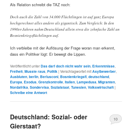
Als Relation schreibt die TAZ noch:
Doch auch die Zahl von 34.000 Flüchtlingen ist auf ganz Europa
hochgerechnet alles andere als gigantisch. Zum Vergleich: In den
1990er-Jahren nahm Deutschland allein etwa die zehnfache Zahl an
Bosnienkriegsflüchtlingen auf.
Ich verbleibe mit der Auflösung der Frage woran man erkennt,
dass ein Politiker lügt: Er bewegt die Lippen.
Veröffentlicht unter
Das darf doch nicht wahr sein
,
Erkenntnisse
,
Freiheit
,
Musste raus
,
Politik
|
Verschlagwortet mit
Asylbewerber
,
Ausbluten
,
berlin
,
Berlusconi
,
Bosnienkriegsfl
,
deutschland
,
Europa
,
Exodus
,
Grenzkontrolle
,
Italien
,
Lampedusa
,
Migranten
,
Nordafrika
,
Sondervisa
,
Sozialstaat
,
Tunesien
,
Volkswirtschaft
|
Schreibe eine Antwort
Deutschland: Sozial- oder
10
Gierstaat?