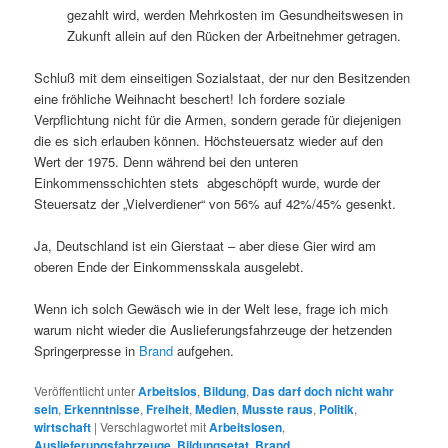
gezahlt wird, werden Mehrkosten im Gesundheitswesen in
Zukunft allein auf den Rücken der Arbeitnehmer getragen.
Schluß mit dem einseitigen Sozialstaat, der nur den Besitzenden
eine fröhliche Weihnacht beschert! Ich fordere soziale
Verpflichtung nicht für die Armen, sondern gerade für diejenigen
die es sich erlauben können. Höchsteuersatz wieder auf den
Wert der 1975. Denn während bei den unteren
Einkommensschichten stets abgeschöpft wurde, wurde der
Steuersatz der „Vielverdiener“ von 56% auf 42%/45% gesenkt.
Ja, Deutschland ist ein Gierstaat – aber diese Gier wird am
oberen Ende der Einkommensskala ausgelebt.
Wenn ich solch Gewäsch wie in der Welt lese, frage ich mich
warum nicht wieder die Auslieferungsfahrzeuge der hetzenden
Springerpresse in
Brand
aufgehen.
Veröffentlicht unter
Arbeitslos
,
Bildung
,
Das darf doch nicht wahr
sein
,
Erkenntnisse
,
Freiheit
,
Medien
,
Musste raus
,
Politik
,
wirtschaft
|
Verschlagwortet mit
Arbeitslosen
,
Auslieferungsfahrzeuge
,
Bildungsetat
,
Brand
,