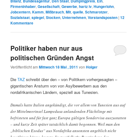
Bilanz
,
Bundesagentur
,
Den Staat
,
Dumpingpreis
,
Ein
,
Firmeninhaber
,
Gesellschaft
,
Gewerbe
,
hartz iv
,
Hungerlohn
,
Jobcentern
,
Kamm
,
Mißbrauch
,
Mit
,
quelle
,
Schmarotzer
,
Sozialstaat
,
spiegel
,
Stocken
,
Unternehmen
,
Vorstandsposten
|
12
Kommentare
Politiker haben nur aus
politischen Gründen Angst
Veröffentlicht am
Mittwoch 18 Mai , 2011
von
Holger
Die
TAZ
schreibt über den – von Politikern vorhergesagten –
gigantischen Ansturm von von Asylbewerbern aus den
nordafrikanischen Ländern, speziell aus Tunesien.
Damals hatte Italien angekündigt, die vor allem von Tunesien aus auf
der Mittelmeerinsel Lampedusa anlandenden Flüchtlinge mit
befristeten und für fast ganz Europa gültigen Sondervisa auszustatten
– und kurze Zeit später tatsächlich damit begonnen. Weil man den
„biblischen Exodus“ aus Nordafrika ansonsten angeblich nicht