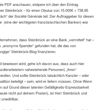
te PDF anschauen, stolpere ich über den Eintrag
er Steinbrück – für einen Obulus von 15.000€ + 738,95
“ der Société Générale teil. Der Auftraggeber für diesen
ale (eine der wichtigsten französischischen Banken) war
ernehmen, dass Steinbrück an eine Bank „vermittelt“ hat –
 „anonyme Spender“ gefunden hat, die das von
ngige“ Steinbrück-Blog finanzieren.
il bewiesen wird, gehe ich davon aus, dass auch hier
zdienstleistern nahestehende Personen) „ihren“
wollen. Und sollte Steinbrück tatsächlich Kanzler – oder
lition beteiligt – sein, wird er liefern müssen. Ohne Wenn
ein auf Grund dieser latenten Gefälligkeits-Erpressbarkeit
eute nicht auf deinem Posten), ist Herr Steinbrück und
t unwählbar.