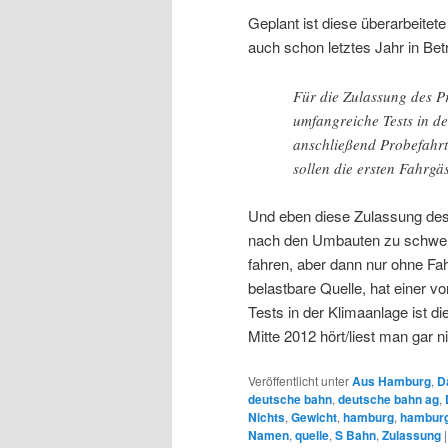
Geplant ist diese überarbeitete
auch schon letztes Jahr in Bet
Für die Zulassung des P
umfangreiche Tests in 
anschließend Probefahr
sollen die ersten Fahrgä
Und eben diese Zulassung des 
nach den Umbauten zu schwer u
fahren, aber dann nur ohne Fah
belastbare Quelle, hat einer 
Tests in der Klimaanlage ist d
Mitte 2012 hört/liest man gar 
Veröffentlicht unter
Aus Hamburg
,
D
deutsche bahn
,
deutsche bahn ag
,
Nichts
,
Gewicht
,
hamburg
,
hambur
Namen
,
quelle
,
S Bahn
,
Zulassung