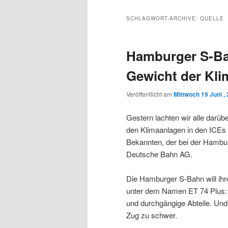
Inhalt
sekundären
SCHLAGWORT-ARCHIVE:
QUELLE
wechseln
Inhalt
Hamburger S-Ba
wechseln
Gewicht der Kli
Veröffentlicht am
Mittwoch 19 Juni ,
Gestern lachten wir alle darü
den Klimaanlagen in den ICEs 
Bekannten, der bei der Hambur
Deutsche Bahn AG.
Die Hamburger S-Bahn will ihr
unter dem Namen ET 74 Plus: 
und durchgängige Abteile. Und
Zug zu schwer.