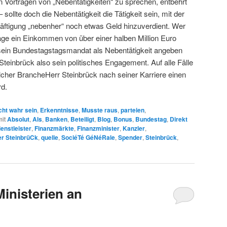
Vorträgen von „Nebentätigkeiten“ zu sprechen, entbehrt
ollte doch die Nebentätigkeit die Tätigkeit sein, mit der
ftigung „nebenher“ noch etwas Geld hinzuverdient. Wer
äge ein Einkommen von über einer halben Million Euro
r sein Bundestagstagsmandat als Nebentätigkeit angeben
teinbrück also sein politisches Engagement. Auf alle Fälle
elcher BrancheHerr Steinbrück nach seiner Karriere einen
rd.
cht wahr sein
,
Erkenntnisse
,
Musste raus
,
parteien
,
it
Absolut
,
Als
,
Banken
,
Beteiligt
,
Blog
,
Bonus
,
Bundestag
,
Direkt
enstleister
,
Finanzmärkte
,
Finanzminister
,
Kanzler
,
r SteinbrüCk
,
quelle
,
SociéTé GéNéRale
,
Spender
,
Steinbrück
,
inisterien an