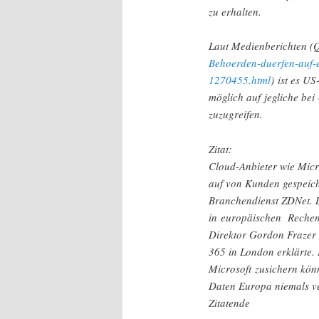
zu erhalten.
Laut Medienberichten (
Behoerden-duerfen-auf-
1270455.html
) ist es U
möglich auf jegliche be
zuzugreifen.
Zitat:
Cloud-Anbieter wie Micr
auf von Kunden gespeich
Branchendienst ZDNet. D
in europäischen Rechenz
Direktor Gordon Frazer 
365 in London erklärte. 
Microsoft zusichern kön
Daten Europa niemals ve
Zitatende