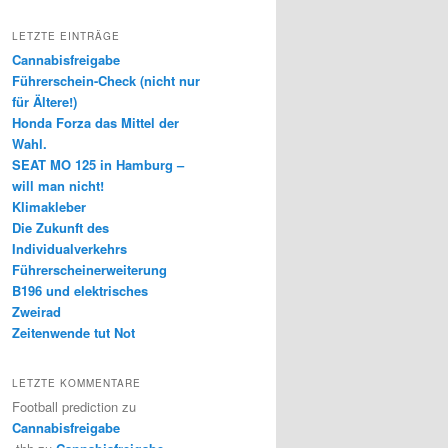
LETZTE EINTRÄGE
Cannabisfreigabe
Führerschein-Check (nicht nur
für Ältere!)
Honda Forza das Mittel der
Wahl.
SEAT MO 125 in Hamburg –
will man nicht!
Klimakleber
Die Zukunft des
Individualverkehrs
Führerscheinerweiterung
B196 und elektrisches
Zweirad
Zeitenwende tut Not
LETZTE KOMMENTARE
Football prediction
zu
Cannabisfreigabe