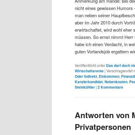
Anmerkung am Rande: Bei den 
nicht eines gewissen Humors – s
man neben seiner Hauptbeschä
aber im Jahr 2010 durch Vortr
erwirtschaftet, wird wohl ehe
müssen. So ernst nimmt Herr S
habe ich einen Verdacht, in w
guten Vortandsjob ergattern wi
Veröffentlicht unter
Das darf doch ni
Wirtschaftsrente
|
Verschlagwortet m
Oder Indirekt
,
Einkommen
,
Finanzdi
Kanzlerkandidat
,
Nebenkosten
,
Pee
SteinküHler
|
2
Kommentare
Antworten von M
Privatpersonen