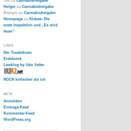
-thh
zu
Cannabisfreigabe
Holger
zu
Cannabisfreigabe
Anonym
zu
Cannabisfreigabe
Homepage
zu
Kisbee: Die
erste Inspektion und „Es wird
teuer“
LINKS
Der Tuedelkram
Erdstueck
Lawblog by Udo Vetter
NOCH kritischer als ich
META
Anmelden
Eintrags-Feed
Kommentar-Feed
WordPress.org