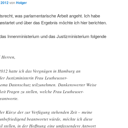
, 2012
von
Holger
srecht, was parlamentarische Arbeit angeht. Ich habe
estartet und über das Ergebnis möchte ich hier berichten.
das Innenministerium und das Justizministerium folgende
 Herren,
2012 hatte ich das Vergnügen in Hamburg an
der Justizministerin Frau Leutheusser-
ema Datenschutz teilzunehmen. Dankenswerter Weise
eit Fragen zu stellen, welche Frau Leutheuser-
eantworte.
der Kürze der zur Verfügung stehenden Zeit – meine
 unbefriedigend beantwortet würde, möchte ich diese
l stellen, in der Hoffnung eine umfassendere Antwort