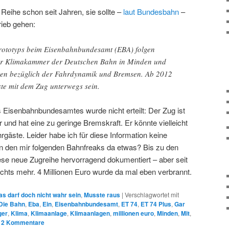
 Reihe schon seit Jahren, sie sollte –
laut Bundesbahn
–
rieb gehen:
rototyps beim Eisenbahnbundesamt (EBA) folgen
der Klimakammer der Deutschen Bahn in Minden und
ten bezüglich der Fahrdynamik und Bremsen. Ab 2012
ste mit dem Zug unterwegs sein.
Eisenbahnbundesamtes wurde nicht erteilt: Der Zug ist
nd hat eine zu geringe Bremskraft. Er könnte vielleicht
rgäste. Leider habe ich für diese Information keine
von den mir folgenden Bahnfreaks da etwas? Bis zu den
iese neue Zugreihe hervorragend dokumentiert – aber seit
nichts mehr. 4 Millionen Euro wurde da mal eben verbrannt.
as darf doch nicht wahr sein
,
Musste raus
|
Verschlagwortet mit
Die Bahn
,
Eba
,
Ein
,
Eisenbahnbundesamt
,
ET 74
,
ET 74 Plus
,
Gar
ger
,
Klima
,
Klimaanlage
,
Klimaanlagen
,
millionen euro
,
Minden
,
Mit
,
|
2
Kommentare