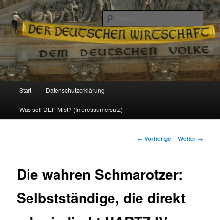
Politik, Wirtschaft, Soziales und Gesellschaft
Such
Reizzentrum
Hauptmenü
Start
Datenschutzerklärung
Zum
Was soll DER Mist? (Impressumersatz)
Inhalt
wechseln
Beitrags-
←
Vorherige
Weiter
→
Navigation
Die wahren Schmarotzer:
Selbstständige, die direkt