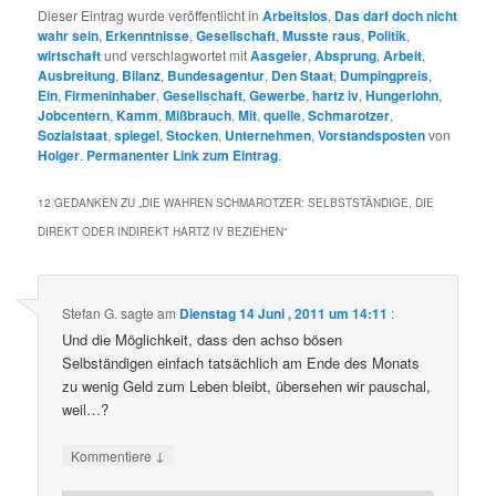
Dieser Eintrag wurde veröffentlicht in
Arbeitslos
,
Das darf doch nicht
wahr sein
,
Erkenntnisse
,
Gesellschaft
,
Musste raus
,
Politik
,
wirtschaft
und verschlagwortet mit
Aasgeier
,
Absprung
,
Arbeit
,
Ausbreitung
,
Bilanz
,
Bundesagentur
,
Den Staat
,
Dumpingpreis
,
Ein
,
Firmeninhaber
,
Gesellschaft
,
Gewerbe
,
hartz iv
,
Hungerlohn
,
Jobcentern
,
Kamm
,
Mißbrauch
,
Mit
,
quelle
,
Schmarotzer
,
Sozialstaat
,
spiegel
,
Stocken
,
Unternehmen
,
Vorstandsposten
von
Holger
.
Permanenter Link zum Eintrag
.
12 GEDANKEN ZU „
DIE WAHREN SCHMAROTZER: SELBSTSTÄNDIGE, DIE
DIREKT ODER INDIREKT HARTZ IV BEZIEHEN
“
Stefan G.
sagte am
Dienstag 14 Juni , 2011 um 14:11
:
Und die Möglichkeit, dass den achso bösen
Selbständigen einfach tatsächlich am Ende des Monats
zu wenig Geld zum Leben bleibt, übersehen wir pauschal,
weil…?
↓
Kommentiere