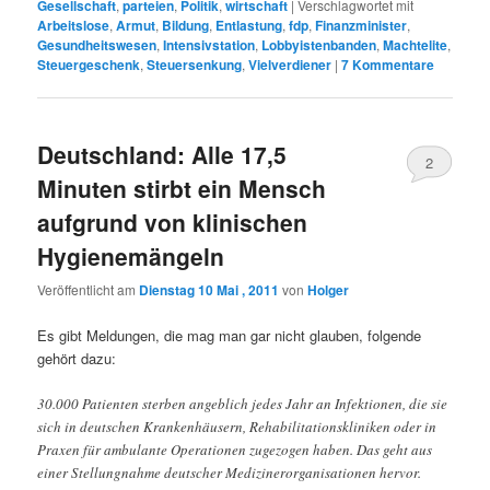
Gesellschaft
,
parteien
,
Politik
,
wirtschaft
|
Verschlagwortet mit
Arbeitslose
,
Armut
,
Bildung
,
Entlastung
,
fdp
,
Finanzminister
,
Gesundheitswesen
,
Intensivstation
,
Lobbyistenbanden
,
Machtelite
,
Steuergeschenk
,
Steuersenkung
,
Vielverdiener
|
7
Kommentare
Deutschland: Alle 17,5
2
Minuten stirbt ein Mensch
aufgrund von klinischen
Hygienemängeln
Veröffentlicht am
Dienstag 10 Mai , 2011
von
Holger
Es gibt Meldungen, die mag man gar nicht glauben, folgende
gehört dazu:
30.000 Patienten sterben angeblich jedes Jahr an Infektionen, die sie
sich in deutschen Krankenhäusern, Rehabilitationskliniken oder in
Praxen für ambulante Operationen zugezogen haben. Das geht aus
einer Stellungnahme deutscher Medizinerorganisationen hervor.