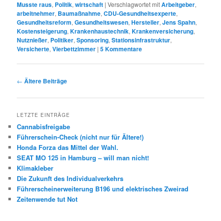
Musste raus
,
Politik
,
wirtschaft
|
Verschlagwortet mit
Arbeitgeber
,
arbeitnehmer
,
Baumaßnahme
,
CDU-Gesundheitsexperte
,
Gesundheitsreform
,
Gesundheitswesen
,
Hersteller
,
Jens Spahn
,
Kostensteigerung
,
Krankenhaustechnik
,
Krankenversicherung
,
Nutznießer
,
Politiker
,
Sponsoring
,
Stationsinfrastruktur
,
Versicherte
,
Vierbettzimmer
|
5
Kommentare
Beitrags-
←
Ältere Beiträge
Navigation
LETZTE EINTRÄGE
Cannabisfreigabe
Führerschein-Check (nicht nur für Ältere!)
Honda Forza das Mittel der Wahl.
SEAT MO 125 in Hamburg – will man nicht!
Klimakleber
Die Zukunft des Individualverkehrs
Führerscheinerweiterung B196 und elektrisches Zweirad
Zeitenwende tut Not