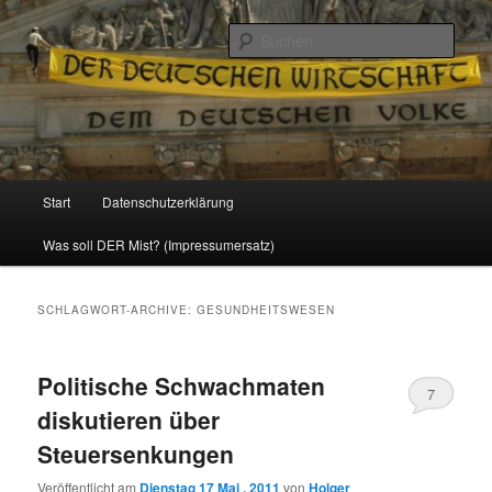
Politik, Wirtschaft, Soziales und Gesellschaft
Such
Reizzentrum
Hauptmenü
Start
Datenschutzerklärung
Zum
Zum
Was soll DER Mist? (Impressumersatz)
Inhalt
sekundären
wechseln
Inhalt
SCHLAGWORT-ARCHIVE:
GESUNDHEITSWESEN
wechseln
Politische Schwachmaten
7
diskutieren über
Steuersenkungen
Veröffentlicht am
Dienstag 17 Mai , 2011
von
Holger