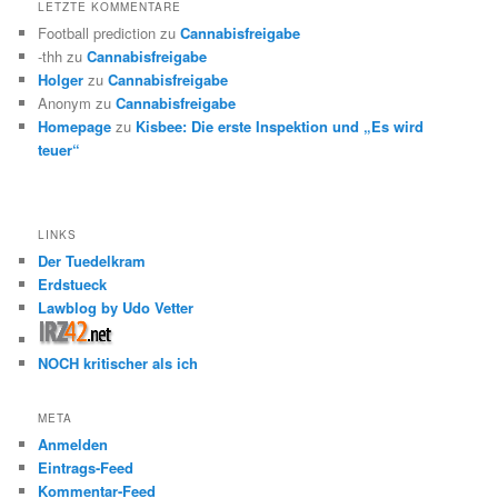
LETZTE KOMMENTARE
Football prediction
zu
Cannabisfreigabe
-thh
zu
Cannabisfreigabe
Holger
zu
Cannabisfreigabe
Anonym
zu
Cannabisfreigabe
Homepage
zu
Kisbee: Die erste Inspektion und „Es wird
teuer“
LINKS
Der Tuedelkram
Erdstueck
Lawblog by Udo Vetter
NOCH kritischer als ich
META
Anmelden
Eintrags-Feed
Kommentar-Feed