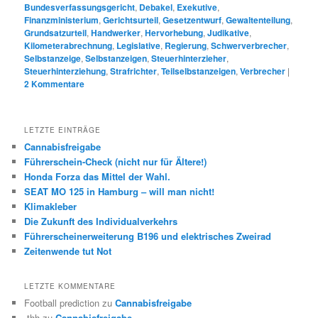
Bundesverfassungsgericht
,
Debakel
,
Exekutive
,
Finanzministerium
,
Gerichtsurteil
,
Gesetzentwurf
,
Gewaltenteilung
,
Grundsatzurteil
,
Handwerker
,
Hervorhebung
,
Judikative
,
Kilometerabrechnung
,
Legislative
,
Regierung
,
Schwerverbrecher
,
Selbstanzeige
,
Selbstanzeigen
,
Steuerhinterzieher
,
Steuerhinterziehung
,
Strafrichter
,
Teilselbstanzeigen
,
Verbrecher
|
2
Kommentare
LETZTE EINTRÄGE
Cannabisfreigabe
Führerschein-Check (nicht nur für Ältere!)
Honda Forza das Mittel der Wahl.
SEAT MO 125 in Hamburg – will man nicht!
Klimakleber
Die Zukunft des Individualverkehrs
Führerscheinerweiterung B196 und elektrisches Zweirad
Zeitenwende tut Not
LETZTE KOMMENTARE
Football prediction
zu
Cannabisfreigabe
-thh
zu
Cannabisfreigabe