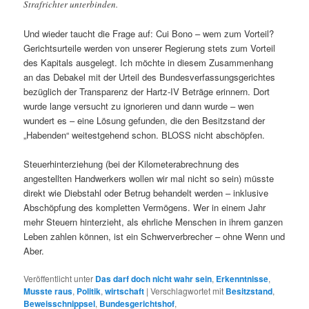
Strafrichter unterbinden.
Und wieder taucht die Frage auf: Cui Bono – wem zum Vorteil?
Gerichtsurteile werden von unserer Regierung stets zum Vorteil
des Kapitals ausgelegt. Ich möchte in diesem Zusammenhang
an das Debakel mit der Urteil des Bundesverfassungsgerichtes
bezüglich der Transparenz der Hartz-IV Beträge erinnern. Dort
wurde lange versucht zu ignorieren und dann wurde – wen
wundert es – eine Lösung gefunden, die den Besitzstand der
„Habenden“ weitestgehend schon. BLOSS nicht abschöpfen.
Steuerhinterziehung (bei der Kilometerabrechnung des
angestellten Handwerkers wollen wir mal nicht so sein) müsste
direkt wie Diebstahl oder Betrug behandelt werden – inklusive
Abschöpfung des kompletten Vermögens. Wer in einem Jahr
mehr Steuern hinterzieht, als ehrliche Menschen in ihrem ganzen
Leben zahlen können, ist ein Schwerverbrecher – ohne Wenn und
Aber.
Veröffentlicht unter
Das darf doch nicht wahr sein
,
Erkenntnisse
,
Musste raus
,
Politik
,
wirtschaft
|
Verschlagwortet mit
Besitzstand
,
Beweisschnippsel
,
Bundesgerichtshof
,