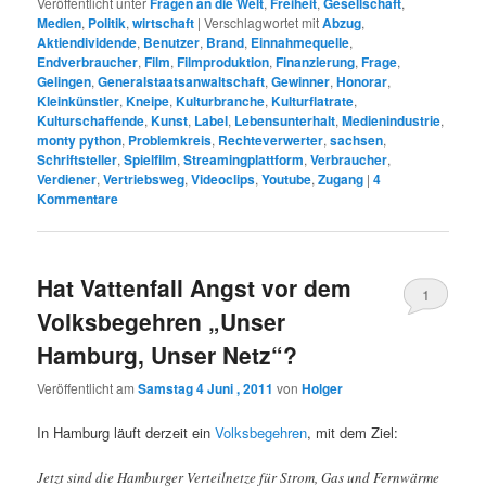
Veröffentlicht unter
Fragen an die Welt
,
Freiheit
,
Gesellschaft
,
Medien
,
Politik
,
wirtschaft
|
Verschlagwortet mit
Abzug
,
Aktiendividende
,
Benutzer
,
Brand
,
Einnahmequelle
,
Endverbraucher
,
Film
,
Filmproduktion
,
Finanzierung
,
Frage
,
Gelingen
,
Generalstaatsanwaltschaft
,
Gewinner
,
Honorar
,
Kleinkünstler
,
Kneipe
,
Kulturbranche
,
Kulturflatrate
,
Kulturschaffende
,
Kunst
,
Label
,
Lebensunterhalt
,
Medienindustrie
,
monty python
,
Problemkreis
,
Rechteverwerter
,
sachsen
,
Schriftsteller
,
Spielfilm
,
Streamingplattform
,
Verbraucher
,
Verdiener
,
Vertriebsweg
,
Videoclips
,
Youtube
,
Zugang
|
4
Kommentare
Hat Vattenfall Angst vor dem
1
Volksbegehren „Unser
Hamburg, Unser Netz“?
Veröffentlicht am
Samstag 4 Juni , 2011
von
Holger
In Hamburg läuft derzeit ein
Volksbegehren
, mit dem Ziel:
Jetzt sind die Hamburger Verteilnetze für Strom, Gas und Fernwärme