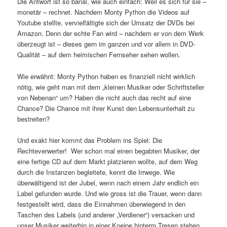
Die Antwort ist so banal, wie auch einfach: Weil es sich für sie –
monetär – rechnet. Nachdem Monty Python die Videos auf
Youtube stellte, vervielfältigte sich der Umsatz der DVDs bei
Amazon. Denn der echte Fan wird – nachdem er von dem Werk
überzeugt ist – dieses gern im ganzen und vor allem in DVD-
Qualität – auf dem heimischen Fernseher sehen wollen.
Wie erwähnt: Monty Python haben es finanziell nicht wirklich
nötig, wie geht man mit dem „kleinen Musiker oder Schriftsteller
von Nebenan“ um? Haben die nicht auch das recht auf eine
Chance? Die Chance mit ihrer Kunst den Lebensunterhalt zu
bestreiten?
Und exakt hier kommt das Problem ins Spiel: Die
Rechteverwerter! Wer schon mal einen begabten Musiker, der
eine fertige CD auf dem Markt platzieren wollte, auf dem Weg
durch die Instanzen begleitete, kennt die Irrwege. Wie
überwältigend ist der Jubel, wenn nach einem Jahr endlich ein
Label gefunden wurde. Und wie gross ist die Trauer, wenn dann
festgestellt wird, dass die Einnahmen überwiegend in den
Taschen des Labels (und anderer „Verdiener“) versacken und
unser Musiker weiterhin in einer Kneipe hinterm Tresen stehen