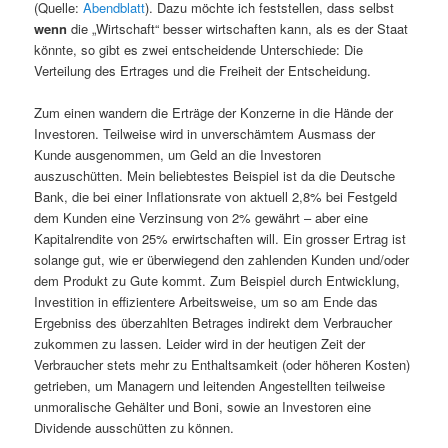
(Quelle:
Abendblatt
). Dazu möchte ich feststellen, dass selbst
wenn
die „Wirtschaft“ besser wirtschaften kann, als es der Staat
könnte, so gibt es zwei entscheidende Unterschiede: Die
Verteilung des Ertrages und die Freiheit der Entscheidung.
Zum einen wandern die Erträge der Konzerne in die Hände der
Investoren. Teilweise wird in unverschämtem Ausmass der
Kunde ausgenommen, um Geld an die Investoren
auszuschütten. Mein beliebtestes Beispiel ist da die Deutsche
Bank, die bei einer Inflationsrate von aktuell 2,8% bei Festgeld
dem Kunden eine Verzinsung von 2% gewährt – aber eine
Kapitalrendite von 25% erwirtschaften will. Ein grosser Ertrag ist
solange gut, wie er überwiegend den zahlenden Kunden und/oder
dem Produkt zu Gute kommt. Zum Beispiel durch Entwicklung,
Investition in effizientere Arbeitsweise, um so am Ende das
Ergebniss des überzahlten Betrages indirekt dem Verbraucher
zukommen zu lassen. Leider wird in der heutigen Zeit der
Verbraucher stets mehr zu Enthaltsamkeit (oder höheren Kosten)
getrieben, um Managern und leitenden Angestellten teilweise
unmoralische Gehälter und Boni, sowie an Investoren eine
Dividende ausschütten zu können.