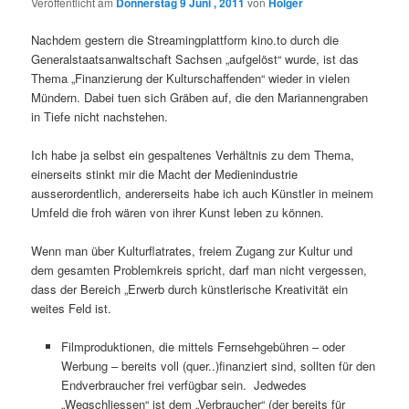
Veröffentlicht am
Donnerstag 9 Juni , 2011
von
Holger
Nachdem gestern die Streamingplattform kino.to durch die
Generalstaatsanwaltschaft Sachsen „aufgelöst“ wurde, ist das
Thema „Finanzierung der Kulturschaffenden“ wieder in vielen
Mündern. Dabei tuen sich Gräben auf, die den Mariannengraben
in Tiefe nicht nachstehen.
Ich habe ja selbst ein gespaltenes Verhältnis zu dem Thema,
einerseits stinkt mir die Macht der Medienindustrie
ausserordentlich, andererseits habe ich auch Künstler in meinem
Umfeld die froh wären von ihrer Kunst leben zu können.
Wenn man über Kulturflatrates, freiem Zugang zur Kultur und
dem gesamten Problemkreis spricht, darf man nicht vergessen,
dass der Bereich „Erwerb durch künstlerische Kreativität ein
weites Feld ist.
Filmproduktionen, die mittels Fernsehgebühren – oder
Werbung – bereits voll (quer..)finanziert sind, sollten für den
Endverbraucher frei verfügbar sein. Jedwedes
„Wegschliessen“ ist dem „Verbraucher“ (der bereits für