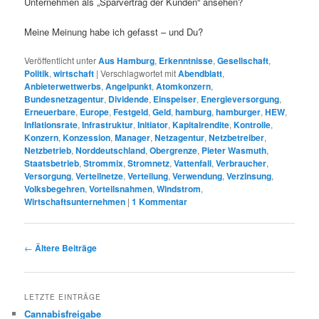
Unternehmen als „Sparvertrag der Kunden“ ansehen?
Meine Meinung habe ich gefasst – und Du?
Veröffentlicht unter
Aus Hamburg
,
Erkenntnisse
,
Gesellschaft
,
Politik
,
wirtschaft
|
Verschlagwortet mit
Abendblatt
,
Anbieterwettwerbs
,
Angelpunkt
,
Atomkonzern
,
Bundesnetzagentur
,
Dividende
,
Einspeiser
,
Energieversorgung
,
Erneuerbare
,
Europe
,
Festgeld
,
Geld
,
hamburg
,
hamburger
,
HEW
,
Inflationsrate
,
Infrastruktur
,
Initiator
,
Kapitalrendite
,
Kontrolle
,
Konzern
,
Konzession
,
Manager
,
Netzagentur
,
Netzbetreiber
,
Netzbetrieb
,
Norddeutschland
,
Obergrenze
,
Pieter Wasmuth
,
Staatsbetrieb
,
Strommix
,
Stromnetz
,
Vattenfall
,
Verbraucher
,
Versorgung
,
Verteilnetze
,
Verteilung
,
Verwendung
,
Verzinsung
,
Volksbegehren
,
Vorteilsnahmen
,
Windstrom
,
Wirtschaftsunternehmen
|
1
Kommentar
Beitrags-
←
Ältere Beiträge
Navigation
LETZTE EINTRÄGE
Cannabisfreigabe