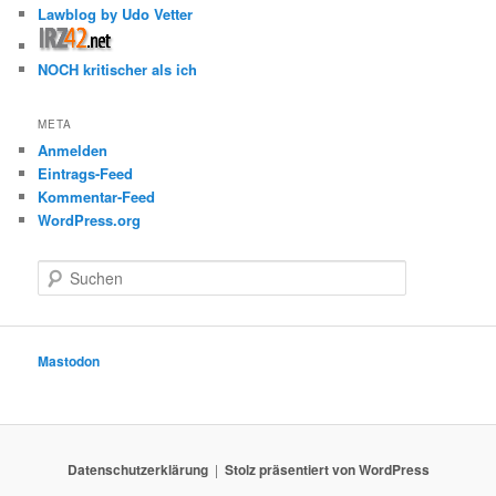
Lawblog by Udo Vetter
NOCH kritischer als ich
META
Anmelden
Eintrags-Feed
Kommentar-Feed
WordPress.org
S
u
c
h
e
Mastodon
n
Datenschutzerklärung
Stolz präsentiert von WordPress