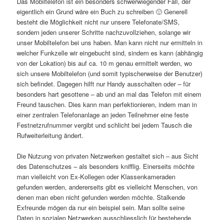
Das Mobiltelefon ist ein besonders schwerwiegender Fall, der
eigentlich ein Grund wäre ein Buch zu schreiben 🙂 Generell
besteht die Möglichkeit nicht nur unsere Telefonate/SMS,
sondern jeden unserer Schritte nachzuvollziehen, solange wir
unser Mobiltelefon bei uns haben. Man kann nicht nur ermitteln in
welcher Funkzelle wir eingebucht sind, sindern es kann (abhängig
von der Lokation) bis auf ca. 10 m genau ermittelt werden, wo
sich unsere Mobiltelefon (und somit typischerweise der Benutzer)
sich befindet. Dagegen hilft nur Handy ausschalten oder – für
besonders hart gesottene – ab und an mal das Telefon mit einem
Freund tauschen. Dies kann man perfektionieren, indem man in
einer zentralen Telefonanlage an jeden Teilnehmer eine feste
Festnetzrufnummer vergibt und schlicht bei jedem Tausch die
Rufweiterleitung ändert.
Die Nutzung von privaten Netzwerken gestaltet sich – aus Sicht
des Datenschutzes – als besonders knifflig. Einerseits möchte
man vielleicht von Ex-Kollegen oder Klassenkameraden
gefunden werden, andererseits gibt es vielleicht Menschen, von
denen man eben nicht gefunden werden möchte. Stalkende
Exfreunde mögen da nur ein beispiel sein. Man sollte seine
Daten in sozialen Netzwerken ausschliesslich für bestehende