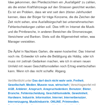
Idee gekommen, den Pferdezüchtern ein „Ausfallgeld“ zu zahlen,
als die ersten Kraftfahrzeuge auf den Strassen gesichtet wurden.
Es ist ein Problem, dass wir erst seit dem 20sten Jahrhundert
kennen, dass der Bürger für träge Konzerne, die die Zeichen der
Zeit nicht sehen, eine Ausfallbürgschaft bei unternehmerischen
Fehlentscheidungen zahlen soll. Dies trifft im Internet die Musik-
und die Printbranche, in anderen Bereichen die Stromerzeuger,
Versicherer und Banken. Stets soll die Allgemeinheit retten, was
Manager versiebten.
Die Äpfel in Nachbars Garten, die waren kostenfrei. Das Internet
noch nie. Entweder ich sehe die Betätigung als Hobby, oder ich
muss mir zeitnah Gedanken machen, wie ich in einem neuen
Umfeld mit neuen Geschäftsmodellen noch Ertrag erwirtschaften
kann. Wenn ich das nicht schaffe: Abgang.
Veröffentlicht unter
Das darf doch nicht wahr sein
,
Freiheit
,
Gesellschaft
,
Medien
,
Musste raus
,
wirtschaft
|
Verschlagwortet mit
AGB
,
Anbieter
,
Anspruch
,
Anspruchsdenken
,
Benutzer
,
Bieter
,
Branche
,
Fehlentscheidung
,
Geschäftsmodelle
,
Gewohnheit
,
Hardware
,
Industrie
,
Information
,
Internet
,
Internetbenutzer
,
Internetzugang
,
Musikindustrie
,
ONLINE
,
Printmedien
,