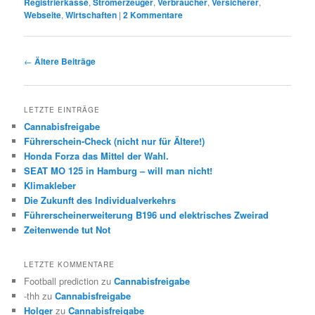
Registrierkasse
,
Stromerzeuger
,
Verbraucher
,
Versicherer
,
Webseite
,
Wirtschaften
|
2
Kommentare
Beitrags-
←
Ältere Beiträge
Navigation
LETZTE EINTRÄGE
Cannabisfreigabe
Führerschein-Check (nicht nur für Ältere!)
Honda Forza das Mittel der Wahl.
SEAT MO 125 in Hamburg – will man nicht!
Klimakleber
Die Zukunft des Individualverkehrs
Führerscheinerweiterung B196 und elektrisches Zweirad
Zeitenwende tut Not
LETZTE KOMMENTARE
Football prediction
zu
Cannabisfreigabe
-thh
zu
Cannabisfreigabe
Holger
zu
Cannabisfreigabe