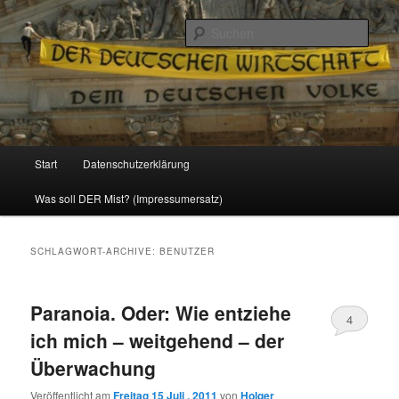
Politik, Wirtschaft, Soziales und Gesellschaft
Such
Reizzentrum
Hauptmenü
Start
Datenschutzerklärung
Zum
Zum
Was soll DER Mist? (Impressumersatz)
Inhalt
sekundären
wechseln
Inhalt
SCHLAGWORT-ARCHIVE:
BENUTZER
wechseln
Paranoia. Oder: Wie entziehe
4
ich mich – weitgehend – der
Überwachung
Veröffentlicht am
Freitag 15 Juli , 2011
von
Holger