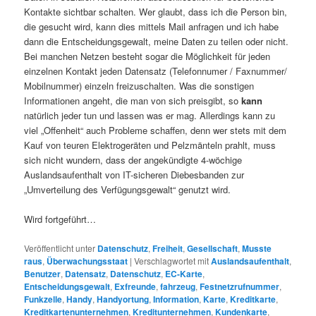
Kontakte sichtbar schalten. Wer glaubt, dass ich die Person bin,
die gesucht wird, kann dies mittels Mail anfragen und ich habe
dann die Entscheidungsgewalt, meine Daten zu teilen oder nicht.
Bei manchen Netzen besteht sogar die Möglichkeit für jeden
einzelnen Kontakt jeden Datensatz (Telefonnumer / Faxnummer/
Mobilnummer) einzeln freizuschalten. Was die sonstigen
Informationen angeht, die man von sich preisgibt, so
kann
natürlich jeder tun und lassen was er mag. Allerdings kann zu
viel „Offenheit“ auch Probleme schaffen, denn wer stets mit dem
Kauf von teuren Elektrogeräten und Pelzmänteln prahlt, muss
sich nicht wundern, dass der angekündigte 4-wöchige
Auslandsaufenthalt von IT-sicheren Diebesbanden zur
„Umverteilung des Verfügungsgewalt“ genutzt wird.
Wird fortgeführt…
Veröffentlicht unter
Datenschutz
,
Freiheit
,
Gesellschaft
,
Musste
raus
,
Überwachungsstaat
|
Verschlagwortet mit
Auslandsaufenthalt
,
Benutzer
,
Datensatz
,
Datenschutz
,
EC-Karte
,
Entscheidungsgewalt
,
Exfreunde
,
fahrzeug
,
Festnetzrufnummer
,
Funkzelle
,
Handy
,
Handyortung
,
Information
,
Karte
,
Kreditkarte
,
Kreditkartenunternehmen
,
Kreditunternehmen
,
Kundenkarte
,