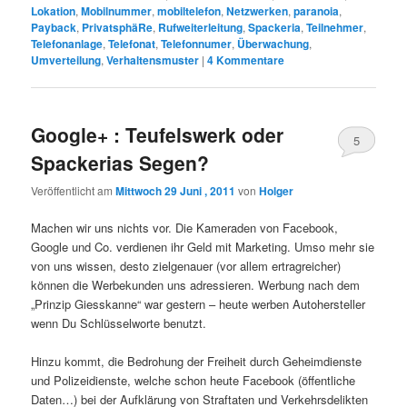
Lokation
,
Mobilnummer
,
mobiltelefon
,
Netzwerken
,
paranoia
,
Payback
,
PrivatsphäRe
,
Rufweiterleitung
,
Spackeria
,
Teilnehmer
,
Telefonanlage
,
Telefonat
,
Telefonnumer
,
Überwachung
,
Umverteilung
,
Verhaltensmuster
|
4
Kommentare
Google+ : Teufelswerk oder
5
Spackerias Segen?
Veröffentlicht am
Mittwoch 29 Juni , 2011
von
Holger
Machen wir uns nichts vor. Die Kameraden von Facebook,
Google und Co. verdienen ihr Geld mit Marketing. Umso mehr sie
von uns wissen, desto zielgenauer (vor allem ertragreicher)
können die Werbekunden uns adressieren. Werbung nach dem
„Prinzip Giesskanne“ war gestern – heute werben Autohersteller
wenn Du Schlüsselworte benutzt.
Hinzu kommt, die Bedrohung der Freiheit durch Geheimdienste
und Polizeidienste, welche schon heute Facebook (öffentliche
Daten…) bei der Aufklärung von Straftaten und Verkehrsdelikten