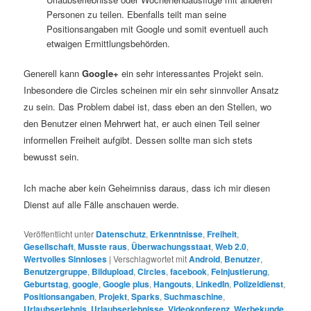
Personen zu teilen. Ebenfalls teilt man seine
Positionsangaben mit Google und somit eventuell auch
etwaigen Ermittlungsbehörden.
Generell kann
Google+
ein sehr interessantes Projekt sein.
Inbesondere die Circles scheinen mir ein sehr sinnvoller Ansatz
zu sein. Das Problem dabei ist, dass eben an den Stellen, wo
den Benutzer einen Mehrwert hat, er auch einen Teil seiner
informellen Freiheit aufgibt. Dessen sollte man sich stets
bewusst sein.
Ich mache aber kein Geheimniss daraus, dass ich mir diesen
Dienst auf alle Fälle anschauen werde.
Veröffentlicht unter
Datenschutz
,
Erkenntnisse
,
Freiheit
,
Gesellschaft
,
Musste raus
,
Überwachungsstaat
,
Web 2.0
,
Wertvolles Sinnloses
|
Verschlagwortet mit
Android
,
Benutzer
,
Benutzergruppe
,
Bildupload
,
Circles
,
facebook
,
Feinjustierung
,
Geburtstag
,
google
,
Google plus
,
Hangouts
,
LinkedIn
,
Polizeidienst
,
Positionsangaben
,
Projekt
,
Sparks
,
Suchmaschine
,
Urlaubserlebnis
,
Urlaubserlebnisse
,
Videokonferenz
,
Werbekunde
,