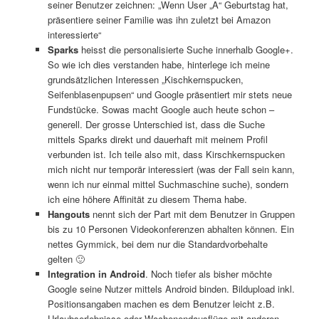
seiner Benutzer zeichnen: „Wenn User „A“ Geburtstag hat,
präsentiere seiner Familie was ihn zuletzt bei Amazon
interessierte“
Sparks
heisst die personalisierte Suche innerhalb Google+.
So wie ich dies verstanden habe, hinterlege ich meine
grundsätzlichen Interessen „Kischkernspucken,
Seifenblasenpupsen“ und Google präsentiert mir stets neue
Fundstücke. Sowas macht Google auch heute schon –
generell. Der grosse Unterschied ist, dass die Suche
mittels Sparks direkt und dauerhaft mit meinem Profil
verbunden ist. Ich teile also mit, dass Kirschkernspucken
mich nicht nur temporär interessiert (was der Fall sein kann,
wenn ich nur einmal mittel Suchmaschine suche), sondern
ich eine höhere Affinität zu diesem Thema habe.
Hangouts
nennt sich der Part mit dem Benutzer in Gruppen
bis zu 10 Personen Videokonferenzen abhalten können. Ein
nettes Gymmick, bei dem nur die Standardvorbehalte
gelten 🙂
Integration in Android
. Noch tiefer als bisher möchte
Google seine Nutzer mittels Android binden. Bildupload inkl.
Positionsangaben machen es dem Benutzer leicht z.B.
Urlaubserlebnisse oder Wochenendausflüge mit anderen