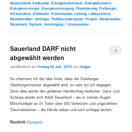
deutschland
,
Endkunde
,
Energiekommissar
,
Energiekonzern
,
Energieversorger
,
Energieversorgung
,
Finanzierung
,
Freiburger
,
Infrastruktur
,
Kilometer
,
Kommission
,
Leitung
,
Lobbycontrol
,
Netzbetreiber
,
oettinger
,
Politikschwerpunkt
,
Projekt
,
Steuerzahler
,
Stromnetz
,
System
,
Versorgung
|
1
Kommentar
Sauerland DARF nicht
3
abgewählt werden
Veröffentlicht am
Freitag 30 Juli , 2010
von
Holger
So charmant ich die Idee finde, dass der Duisburger
Oberbürgermeister abgewählt wird, so sehr bin ich dagegen.
Denn dies würde den goldenen Handschlag bedeuten. Ganz zum
Schluss würde sich Adolf Sauerland – als in meinen Augen
Mitschuldiger an 21 Toten über 500 Verletzten und ungezählten
Traumatisierten – die Hände reiben und sich schlapp lachen.
Rücktritt
(
Spiegel
)
: