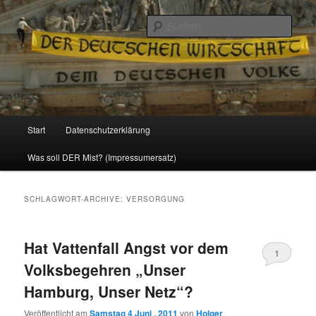
Politik, Wirtschaft, Soziales und Gesellschaft
Such
Reizzentrum
Hauptmenü
Start
Datenschutzerklärung
Zum
Zum
Was soll DER Mist? (Impressumersatz)
Inhalt
sekundären
wechseln
Inhalt
SCHLAGWORT-ARCHIVE:
VERSORGUNG
wechseln
Hat Vattenfall Angst vor dem
1
Volksbegehren „Unser
Hamburg, Unser Netz“?
Veröffentlicht am
Samstag 4 Juni , 2011
von
Holger