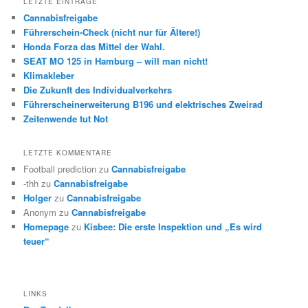
LETZTE EINTRÄGE
Cannabisfreigabe
Führerschein-Check (nicht nur für Ältere!)
Honda Forza das Mittel der Wahl.
SEAT MO 125 in Hamburg – will man nicht!
Klimakleber
Die Zukunft des Individualverkehrs
Führerscheinerweiterung B196 und elektrisches Zweirad
Zeitenwende tut Not
LETZTE KOMMENTARE
Football prediction
zu
Cannabisfreigabe
-thh
zu
Cannabisfreigabe
Holger
zu
Cannabisfreigabe
Anonym
zu
Cannabisfreigabe
Homepage
zu
Kisbee: Die erste Inspektion und „Es wird
teuer“
LINKS