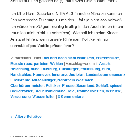
Schuld auf sich geladen hat(!), mit soviel Geld auskommen?
Ich bitte Herrn Sauerland NIEMALS in meine Nähe zu kommen
(ich verspreche Duisburg zu meiden – fällt ja nicht soo schwer).
Ich würde ihm ZU gern
richtig kräftig
in den Arsch treten (mehr
traue ich mich nicht zu schreiben). Wie soll ich meine Kinder
Anstand lehren, wenn unsere führenden Politiker ein so
unanständiges Vorbild präsentieren?
Veröffentlicht unter
Das darf doch nicht wahr sein
,
Erkenntnisse
,
Musste raus
,
parteien
,
Wahlen
|
Verschlagwortet mit
Arsch
,
Belohnung
,
bund
,
Duisburg
,
Duisburger
,
Entlassung
,
Euro
,
Handschlag
,
Hannover
,
Ignoranz
,
Justiziar
,
Landesbeamtengesetz
,
Luxusrente
,
Mitschuldiger
,
Nordrhein Westfalen
,
Oberbürgermeister
,
Politiker
,
Presse
,
Sauerland
,
Schluß
,
spiegel
,
Steuerzahler
,
Steuerzahlerbund
,
Tote
,
Traumatisierten
,
Verletzte
,
Versorgung
,
Wasserfolter
|
3
Kommentare
Beitrags-
←
Ältere Beiträge
Navigation