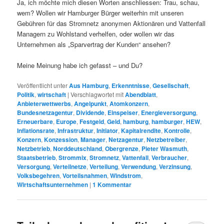
Ja, ich möchte mich diesen Worten anschliessen: Trau, schau,
wem? Wollen wir Hamburger Bürger weiterhin mit unseren
Gebühren für das Stromnetz anonymen Aktionären und Vattenfall
Managern zu Wohlstand verhelfen, oder wollen wir das
Unternehmen als „Sparvertrag der Kunden“ ansehen?
Meine Meinung habe ich gefasst – und Du?
Veröffentlicht unter
Aus Hamburg
,
Erkenntnisse
,
Gesellschaft
,
Politik
,
wirtschaft
|
Verschlagwortet mit
Abendblatt
,
Anbieterwettwerbs
,
Angelpunkt
,
Atomkonzern
,
Bundesnetzagentur
,
Dividende
,
Einspeiser
,
Energieversorgung
,
Erneuerbare
,
Europe
,
Festgeld
,
Geld
,
hamburg
,
hamburger
,
HEW
,
Inflationsrate
,
Infrastruktur
,
Initiator
,
Kapitalrendite
,
Kontrolle
,
Konzern
,
Konzession
,
Manager
,
Netzagentur
,
Netzbetreiber
,
Netzbetrieb
,
Norddeutschland
,
Obergrenze
,
Pieter Wasmuth
,
Staatsbetrieb
,
Strommix
,
Stromnetz
,
Vattenfall
,
Verbraucher
,
Versorgung
,
Verteilnetze
,
Verteilung
,
Verwendung
,
Verzinsung
,
Volksbegehren
,
Vorteilsnahmen
,
Windstrom
,
Wirtschaftsunternehmen
|
1
Kommentar