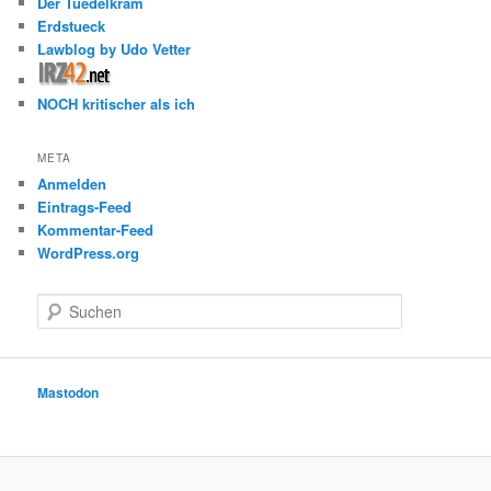
Der Tuedelkram
Erdstueck
Lawblog by Udo Vetter
NOCH kritischer als ich
META
Anmelden
Eintrags-Feed
Kommentar-Feed
WordPress.org
S
u
c
h
e
Mastodon
n