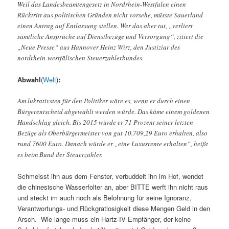
Weil das Landesbeamtengesetz in Nordrhein-Westfalen einen
Rücktritt aus politischen Gründen nicht vorsehe, müsste Sauerland
einen Antrag auf Entlassung stellen. Wer das aber tut, „verliert
sämtliche Ansprüche auf Dienstbezüge und Versorgung“, zitiert die
„Neue Presse“ aus Hannover Heinz Wirz, den Justiziar des
nordrhein-westfälischen Steuerzahlerbundes.
Abwahl
(
Welt
)
:
Am lukrativsten für den Politiker wäre es, wenn er durch einen
Bürgerentscheid abgewählt werden würde. Das käme einem goldenen
Handschlag gleich. Bis 2015 würde er 71 Prozent seiner letzten
Bezüge als Oberbürgermeister von gut 10.709,29 Euro erhalten, also
rund 7600 Euro. Danach würde er „eine Luxusrente erhalten“, heißt
es beim Bund der Steuerzahler.
Schmeisst ihn aus dem Fenster, verbuddelt ihn im Hof, wendet
die chinesische Wasserfolter an, aber BITTE werft ihn nicht raus
und steckt im auch noch als Belohnung für seine Ignoranz,
Verantwortungs- und Rückgratlosigkeit diese Mengen Geld in den
Arsch. Wie lange muss ein Hartz-IV Empfänger, der keine