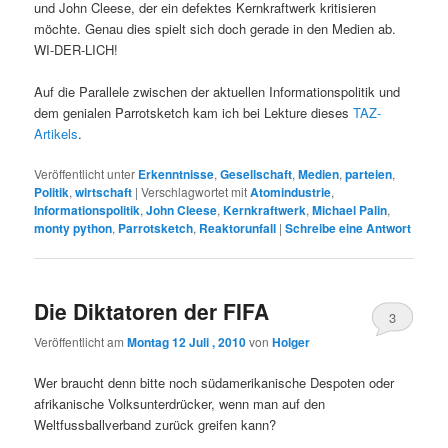
und John Cleese, der ein defektes Kernkraftwerk kritisieren
möchte. Genau dies spielt sich doch gerade in den Medien ab.
WI-DER-LICH!
Auf die Parallele zwischen der aktuellen Informationspolitik und
dem genialen Parrotsketch kam ich bei Lekture dieses
TAZ-
Artikels
.
Veröffentlicht unter
Erkenntnisse
,
Gesellschaft
,
Medien
,
parteien
,
Politik
,
wirtschaft
|
Verschlagwortet mit
Atomindustrie
,
Informationspolitik
,
John Cleese
,
Kernkraftwerk
,
Michael Palin
,
monty python
,
Parrotsketch
,
Reaktorunfall
|
Schreibe eine Antwort
Die Diktatoren der FIFA
3
Veröffentlicht am
Montag 12 Juli , 2010
von
Holger
Wer braucht denn bitte noch südamerikanische Despoten oder
afrikanische Volksunterdrücker, wenn man auf den
Weltfussballverband zurück greifen kann?