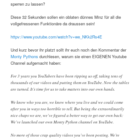
sperren zu lassen?
Diese 32 Sekunden sollen ein oblaten dünnes Minz für all die
vollgefressenen Funktionäre da draussen sein!
httpv://www.youtube.com/watch?v=we_NKk2Rs4E
Und kurz bevor ihr platzt sollt ihr euch noch den Kommentar der
Monty Pythons
durchlesen, warum sie einen EIGENEN Youtube
Channel aufgemacht haben:
For 3 years you YouTubers have been ripping us off, taking tens of
thousands of our videos and putting them on YouTube. Now the tables
are turned. It’s time for us to take matters into our own hands.
We know who you are, we know where you live and we could come
after you in ways too horrible to tell. But being the extraordinarily
nice chaps we are, we’ve figured a better way to get our own back:
We’ve launched our own Monty Python channel on YouTube.
No more of those crap quality videos you’ve been posting. We’re