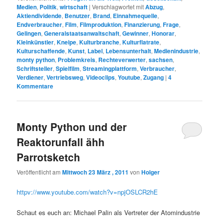
Medien
,
Politik
,
wirtschaft
|
Verschlagwortet mit
Abzug
,
Aktiendividende
,
Benutzer
,
Brand
,
Einnahmequelle
,
Endverbraucher
,
Film
,
Filmproduktion
,
Finanzierung
,
Frage
,
Gelingen
,
Generalstaatsanwaltschaft
,
Gewinner
,
Honorar
,
Kleinkünstler
,
Kneipe
,
Kulturbranche
,
Kulturflatrate
,
Kulturschaffende
,
Kunst
,
Label
,
Lebensunterhalt
,
Medienindustrie
,
monty python
,
Problemkreis
,
Rechteverwerter
,
sachsen
,
Schriftsteller
,
Spielfilm
,
Streamingplattform
,
Verbraucher
,
Verdiener
,
Vertriebsweg
,
Videoclips
,
Youtube
,
Zugang
|
4
Kommentare
Monty Python und der
Reaktorunfall ähh
Parrotsketch
Veröffentlicht am
Mittwoch 23 März , 2011
von
Holger
httpv://www.youtube.com/watch?v=npjOSLCR2hE
Schaut es euch an: Michael Palin als Vertreter der Atomindustrie