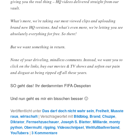
giving you the real thing – HQ videos delivered straight from our
vault.
What’s more, we’re taking our most viewed clips and uploading
brand new HQ versions. And what’s even more, we’re letting you see
absolutely everything for free. So there!
But we want something in return.
None of your driveling, mindless comments. Instead, we want you to
click on the links, buy our movies & TV shows and soften our pain
and disgust at being ripped off all these years.
SO geht das! Ihr derdammten FIFA-Despoten
Und nun geht es mir ein bisschen besser 🙂
Veröffentlicht unter
Das darf doch nicht wahr sein
,
Freiheit
,
Musste
raus
,
wirtschaft
|
Verschlagwortet mit
Bildblog
,
Brand
,
Chuzpe
,
Diktator
,
Fernsehzuschauer
,
Joseph S. Blatter
,
Milliarde
,
monty
python
,
Obermufti
,
ripping
,
Videoschnipsel
,
Weltfußballverband
,
YouTubers
|
3
Kommentare