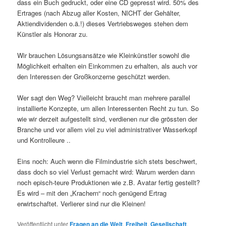
dass ein Buch gedruckt, oder eine CD gepresst wird. 50% des
Ertrages (nach Abzug aller Kosten, NICHT der Gehälter,
Aktiendividenden o.ä.!) dieses Vertriebsweges stehen dem
Künstler als Honorar zu.
Wir brauchen Lösungsansätze wie Kleinkünstler sowohl die
Möglichkeit erhalten ein Einkommen zu erhalten, als auch vor
den Interessen der Großkonzerne geschützt werden.
Wer sagt den Weg? Vielleicht braucht man mehrere parallel
installierte Konzepte, um allen Interessenten Recht zu tun. So
wie wir derzeit aufgestellt sind, verdienen nur die grössten der
Branche und vor allem viel zu viel administrativer Wasserkopf
und Kontrolleure ..
Eins noch: Auch wenn die Filmindustrie sich stets beschwert,
dass doch so viel Verlust gemacht wird: Warum werden dann
noch episch-teure Produktionen wie z.B. Avatar fertig gestellt?
Es wird – mit den „Krachern“ noch genügend Ertrag
erwirtschaftet. Verlierer sind nur die Kleinen!
Veröffentlicht unter
Fragen an die Welt
,
Freiheit
,
Gesellschaft
,