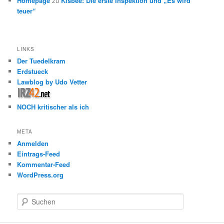
Homepage
zu
Kisbee: Die erste Inspektion und „Es wird
teuer“
LINKS
Der Tuedelkram
Erdstueck
Lawblog by Udo Vetter
NOCH kritischer als ich
META
Anmelden
Eintrags-Feed
Kommentar-Feed
WordPress.org
S
u
c