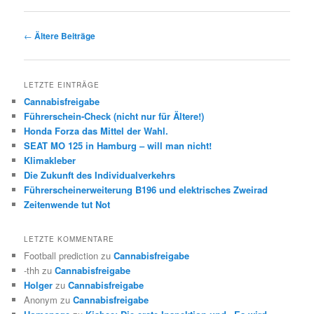
Beitrags-
←
Ältere Beiträge
Navigation
LETZTE EINTRÄGE
Cannabisfreigabe
Führerschein-Check (nicht nur für Ältere!)
Honda Forza das Mittel der Wahl.
SEAT MO 125 in Hamburg – will man nicht!
Klimakleber
Die Zukunft des Individualverkehrs
Führerscheinerweiterung B196 und elektrisches Zweirad
Zeitenwende tut Not
LETZTE KOMMENTARE
Football prediction
zu
Cannabisfreigabe
-thh
zu
Cannabisfreigabe
Holger
zu
Cannabisfreigabe
Anonym
zu
Cannabisfreigabe