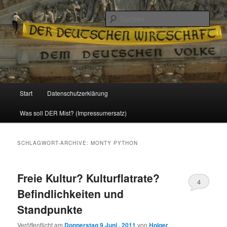
Politik, Wirtschaft, Soziales und Gesellschaft
Such
Reizzentrum
Hauptmenü
Start
Datenschutzerklärung
Zum
Zum
Was soll DER Mist? (Impressumersatz)
Inhalt
sekundären
wechseln
Inhalt
SCHLAGWORT-ARCHIVE:
MONTY PYTHON
wechseln
Freie Kultur? Kulturflatrate?
4
Befindlichkeiten und
Standpunkte
Veröffentlicht am
Donnerstag 9 Juni , 2011
von
Holger