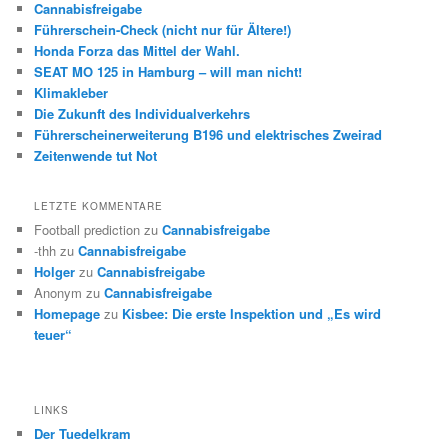
Cannabisfreigabe
Führerschein-Check (nicht nur für Ältere!)
Honda Forza das Mittel der Wahl.
SEAT MO 125 in Hamburg – will man nicht!
Klimakleber
Die Zukunft des Individualverkehrs
Führerscheinerweiterung B196 und elektrisches Zweirad
Zeitenwende tut Not
LETZTE KOMMENTARE
Football prediction
zu
Cannabisfreigabe
-thh
zu
Cannabisfreigabe
Holger
zu
Cannabisfreigabe
Anonym
zu
Cannabisfreigabe
Homepage
zu
Kisbee: Die erste Inspektion und „Es wird
teuer“
LINKS
Der Tuedelkram