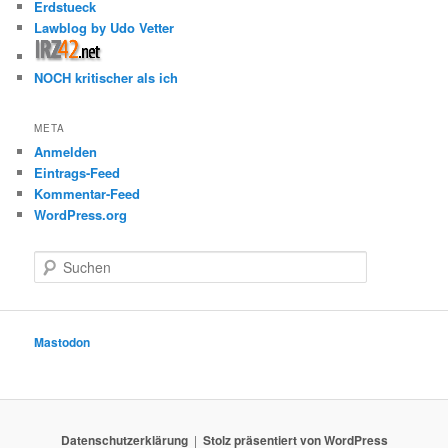
Erdstueck
Lawblog by Udo Vetter
NOCH kritischer als ich
META
Anmelden
Eintrags-Feed
Kommentar-Feed
WordPress.org
S
u
c
h
e
Mastodon
n
Datenschutzerklärung
Stolz präsentiert von WordPress