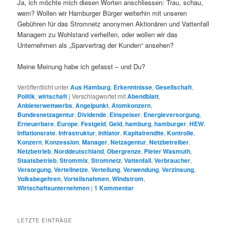
Ja, ich möchte mich diesen Worten anschliessen: Trau, schau,
wem? Wollen wir Hamburger Bürger weiterhin mit unseren
Gebühren für das Stromnetz anonymen Aktionären und Vattenfall
Managern zu Wohlstand verhelfen, oder wollen wir das
Unternehmen als „Sparvertrag der Kunden“ ansehen?
Meine Meinung habe ich gefasst – und Du?
Veröffentlicht unter
Aus Hamburg
,
Erkenntnisse
,
Gesellschaft
,
Politik
,
wirtschaft
|
Verschlagwortet mit
Abendblatt
,
Anbieterwettwerbs
,
Angelpunkt
,
Atomkonzern
,
Bundesnetzagentur
,
Dividende
,
Einspeiser
,
Energieversorgung
,
Erneuerbare
,
Europe
,
Festgeld
,
Geld
,
hamburg
,
hamburger
,
HEW
,
Inflationsrate
,
Infrastruktur
,
Initiator
,
Kapitalrendite
,
Kontrolle
,
Konzern
,
Konzession
,
Manager
,
Netzagentur
,
Netzbetreiber
,
Netzbetrieb
,
Norddeutschland
,
Obergrenze
,
Pieter Wasmuth
,
Staatsbetrieb
,
Strommix
,
Stromnetz
,
Vattenfall
,
Verbraucher
,
Versorgung
,
Verteilnetze
,
Verteilung
,
Verwendung
,
Verzinsung
,
Volksbegehren
,
Vorteilsnahmen
,
Windstrom
,
Wirtschaftsunternehmen
|
1
Kommentar
LETZTE EINTRÄGE