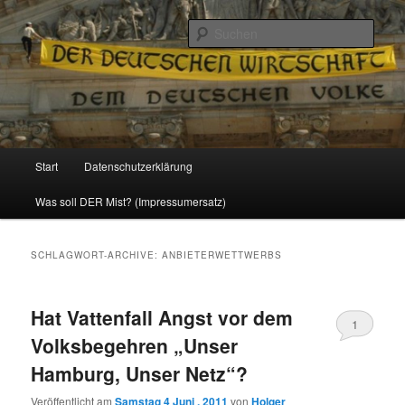
Politik, Wirtschaft, Soziales und Gesellschaft
Such
Reizzentrum
Hauptmenü
Start
Datenschutzerklärung
Zum
Zum
Was soll DER Mist? (Impressumersatz)
Inhalt
sekundären
wechseln
Inhalt
SCHLAGWORT-ARCHIVE:
ANBIETERWETTWERBS
wechseln
Hat Vattenfall Angst vor dem
1
Volksbegehren „Unser
Hamburg, Unser Netz“?
Veröffentlicht am
Samstag 4 Juni , 2011
von
Holger