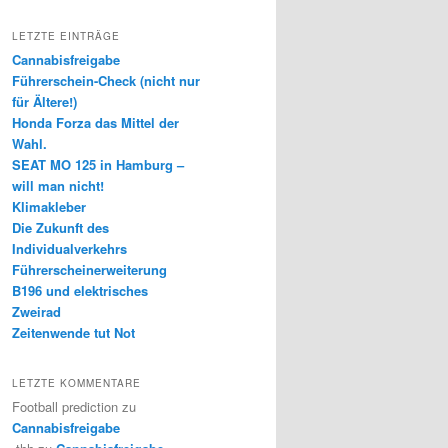
LETZTE EINTRÄGE
Cannabisfreigabe
Führerschein-Check (nicht nur
für Ältere!)
Honda Forza das Mittel der
Wahl.
SEAT MO 125 in Hamburg –
will man nicht!
Klimakleber
Die Zukunft des
Individualverkehrs
Führerscheinerweiterung
B196 und elektrisches
Zweirad
Zeitenwende tut Not
LETZTE KOMMENTARE
Football prediction
zu
Cannabisfreigabe