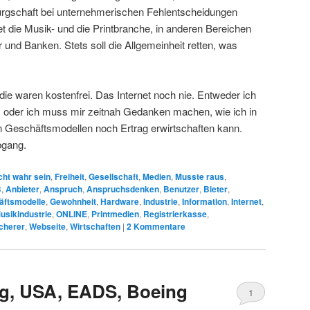
lbürgschaft bei unternehmerischen Fehlentscheidungen
ernet die Musik- und die Printbranche, in anderen Bereichen
 und Banken. Stets soll die Allgemeinheit retten, was
die waren kostenfrei. Das Internet noch nie. Entweder ich
, oder ich muss mir zeitnah Gedanken machen, wie ich in
 Geschäftsmodellen noch Ertrag erwirtschaften kann.
bgang.
cht wahr sein
,
Freiheit
,
Gesellschaft
,
Medien
,
Musste raus
,
B
,
Anbieter
,
Anspruch
,
Anspruchsdenken
,
Benutzer
,
Bieter
,
äftsmodelle
,
Gewohnheit
,
Hardware
,
Industrie
,
Information
,
Internet
,
usikindustrie
,
ONLINE
,
Printmedien
,
Registrierkasse
,
cherer
,
Webseite
,
Wirtschaften
|
2
Kommentare
g, USA, EADS, Boeing
1