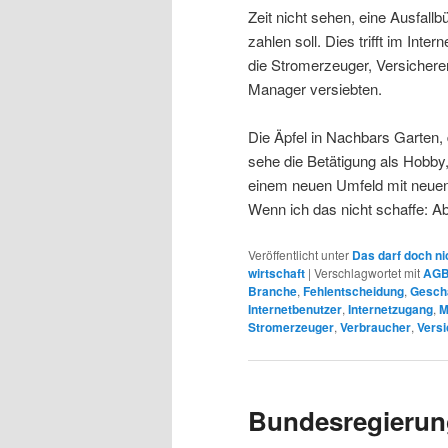
Zeit nicht sehen, eine Ausfal
zahlen soll. Dies trifft im Int
die Stromerzeuger, Versicherer
Manager versiebten.
Die Äpfel in Nachbars Garten, 
sehe die Betätigung als Hobby
einem neuen Umfeld mit neuen
Wenn ich das nicht schaffe: A
Veröffentlicht unter
Das darf doch ni
wirtschaft
|
Verschlagwortet mit
AG
Branche
,
Fehlentscheidung
,
Gesch
Internetbenutzer
,
Internetzugang
,
M
Stromerzeuger
,
Verbraucher
,
Versi
Bundesregierun