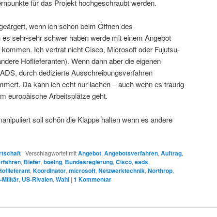
Kernpunkte für das Projekt hochgeschraubt werden.
 geärgert, wenn ich schon beim Öffnen des
h es sehr-sehr schwer haben werde mit einem Angebot
 kommen. Ich vertrat nicht Cisco, Microsoft oder Fujutsu-
andere Hoflieferanten). Wenn dann aber die eigenen
EADS, durch dedizierte Ausschreibungsverfahren
mert. Da kann ich echt nur lachen – auch wenn es traurig
 um europäische Arbeitsplätze geht.
nipuliert soll schön die Klappe halten wenn es andere
rtschaft
|
Verschlagwortet mit
Angebot
,
Angebotsverfahren
,
Auftrag
,
rfahren
,
Bieter
,
boeing
,
Bundesregierung
,
Cisco
,
eads
,
Hoflieferant
,
Koordinator
,
microsoft
,
Netzwerktechnik
,
Northrop
,
Militär
,
US-Rivalen
,
Wahl
|
1
Kommentar