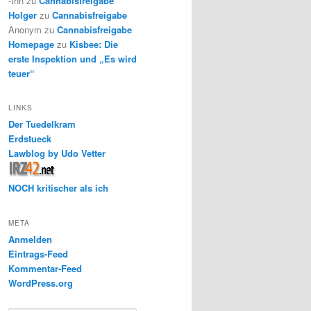
-thh
zu
Cannabisfreigabe
Holger
zu
Cannabisfreigabe
Anonym
zu
Cannabisfreigabe
Homepage
zu
Kisbee: Die
erste Inspektion und „Es wird
teuer“
LINKS
Der Tuedelkram
Erdstueck
Lawblog by Udo Vetter
NOCH kritischer als ich
META
Anmelden
Eintrags-Feed
Kommentar-Feed
WordPress.org