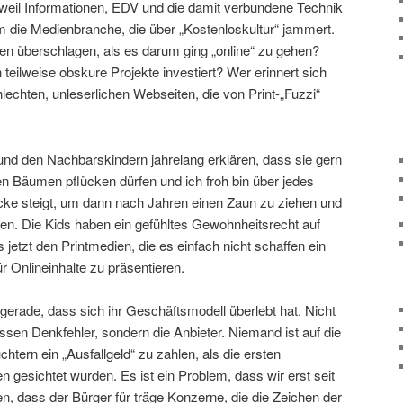
 weil Informationen, EDV und die damit verbundene Technik
em die Medienbranche, die über „Kostenloskultur“ jammert.
ien überschlagen, als es darum ging „online“ zu gehen?
teilweise obskure Projekte investiert? Wer erinnert sich
lechten, unleserlichen Webseiten, die von Print-„Fuzzi“
 und den Nachbarskindern jahrelang erklären, dass sie gern
en Bäumen pflücken dürfen und ich froh bin über jedes
ecke steigt, um dann nach Jahren einen Zaun zu ziehen und
len. Die Kids haben ein gefühltes Gewohnheitsrecht auf
jetzt den Printmedien, die es einfach nicht schaffen ein
r Onlineinhalte zu präsentieren.
 gerade, dass sich ihr Geschäftsmodell überlebt hat. Nicht
en Denkfehler, sondern die Anbieter. Niemand ist auf die
ern ein „Ausfallgeld“ zu zahlen, als die ersten
n gesichtet wurden. Es ist ein Problem, dass wir erst seit
, dass der Bürger für träge Konzerne, die die Zeichen der