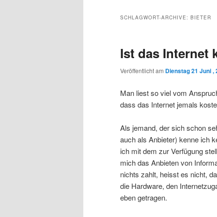
Inhalt
sekundären
SCHLAGWORT-ARCHIVE:
BIETER
wechseln
Inhalt
Ist das Internet
wechseln
Veröffentlicht am
Dienstag 21 Juni ,
Man liest so viel vom Anspruc
dass das Internet jemals koste
Als jemand, der sich schon seh
auch als Anbieter) kenne ich k
ich mit dem zur Verfügung stell
mich das Anbieten von Informa
nichts zahlt, heisst es nicht, 
die Hardware, den Internetzuga
eben getragen.