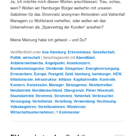
Ja, ich möchte mich diesen Worten anschliessen: Trau, schau,
wem? Wollen wir Hamburger Bürger weiterhin mit unseren
Gebühren für das Stromnetz anonymen Aktionären und Vattenfall
Managern zu Wohlstand verhelfen, oder wollen wir das
Unternehmen als „Sparvertrag der Kunden“ ansehen?
Meine Meinung habe ich gefasst – und Du?
Veröffentlicht unter
Aus Hamburg
,
Erkenntnisse
,
Gesellschaft
,
Politik
,
wirtschaft
|
Verschlagwortet mit
Abendblatt
,
Anbieterwettwerbs
,
Angelpunkt
,
Atomkonzern
,
Bundesnetzagentur
,
Dividende
,
Einspeiser
,
Energieversorgung
,
Erneuerbare
,
Europe
,
Festgeld
,
Geld
,
hamburg
,
hamburger
,
HEW
,
Inflationsrate
,
Infrastruktur
,
Initiator
,
Kapitalrendite
,
Kontrolle
,
Konzern
,
Konzession
,
Manager
,
Netzagentur
,
Netzbetreiber
,
Netzbetrieb
,
Norddeutschland
,
Obergrenze
,
Pieter Wasmuth
,
Staatsbetrieb
,
Strommix
,
Stromnetz
,
Vattenfall
,
Verbraucher
,
Versorgung
,
Verteilnetze
,
Verteilung
,
Verwendung
,
Verzinsung
,
Volksbegehren
,
Vorteilsnahmen
,
Windstrom
,
Wirtschaftsunternehmen
|
1
Kommentar