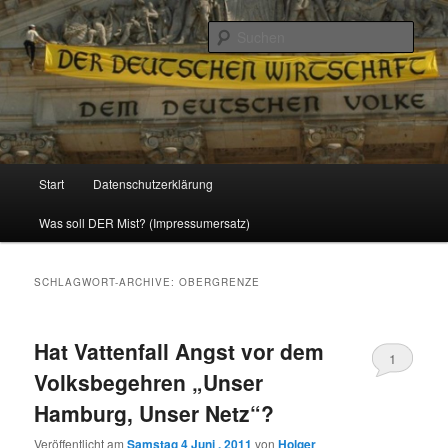
Politik, Wirtschaft, Soziales und Gesellschaft
Such
Reizzentrum
Hauptmenü
Start
Datenschutzerklärung
Zum
Zum
Was soll DER Mist? (Impressumersatz)
Inhalt
sekundären
wechseln
Inhalt
SCHLAGWORT-ARCHIVE:
OBERGRENZE
wechseln
Hat Vattenfall Angst vor dem
1
Volksbegehren „Unser
Hamburg, Unser Netz“?
Veröffentlicht am
Samstag 4 Juni , 2011
von
Holger