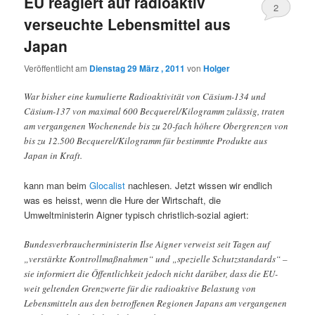
EU reagiert auf radioaktiv
2
verseuchte Lebensmittel aus
Japan
Veröffentlicht am
Dienstag 29 März , 2011
von
Holger
War bisher eine kumulierte Radioaktivität von Cäsium-134 und
Cäsium-137 von maximal 600 Becquerel/Kilogramm zulässig, traten
am vergangenen Wochenende bis zu 20-fach höhere Obergrenzen von
bis zu 12.500 Becquerel/Kilogramm für bestimmte Produkte aus
Japan in Kraft.
kann man beim
Glocalist
nachlesen. Jetzt wissen wir endlich
was es heisst, wenn die Hure der Wirtschaft, die
Umweltministerin Aigner typisch christlich-sozial agiert:
Bundesverbraucherministerin Ilse Aigner verweist seit Tagen auf
„verstärkte Kontrollmaßnahmen“ und „spezielle Schutzstandards“ –
sie informiert die Öffentlichkeit jedoch nicht darüber, dass die EU-
weit geltenden Grenzwerte für die radioaktive Belastung von
Lebensmitteln aus den betroffenen Regionen Japans am vergangenen