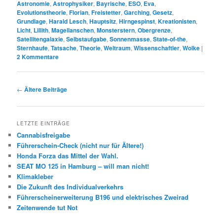
Astronomie
,
Astrophysiker
,
Bayrische
,
ESO
,
Eva
,
Evolutionstheorie
,
Florian
,
Freistetter
,
Garching
,
Gesetz
,
Grundlage
,
Harald Lesch
,
Hauptsitz
,
Hirngespinst
,
Kreationisten
,
Licht
,
Lillith
,
Magellanschen
,
Monsterstern
,
Obergrenze
,
Satellitengalaxie
,
Selbstaufgabe
,
Sonnenmasse
,
State-of-the
,
Sternhaufe
,
Tatsache
,
Theorie
,
Weltraum
,
Wissenschaftler
,
Wolke
|
2
Kommentare
Beitrags-
←
Ältere Beiträge
Navigation
LETZTE EINTRÄGE
Cannabisfreigabe
Führerschein-Check (nicht nur für Ältere!)
Honda Forza das Mittel der Wahl.
SEAT MO 125 in Hamburg – will man nicht!
Klimakleber
Die Zukunft des Individualverkehrs
Führerscheinerweiterung B196 und elektrisches Zweirad
Zeitenwende tut Not