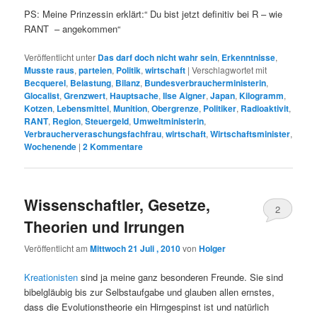
PS: Meine Prinzessin erklärt:“ Du bist jetzt definitiv bei R – wie
RANT – angekommen“
Veröffentlicht unter
Das darf doch nicht wahr sein
,
Erkenntnisse
,
Musste raus
,
parteien
,
Politik
,
wirtschaft
|
Verschlagwortet mit
Becquerel
,
Belastung
,
Bilanz
,
Bundesverbraucherministerin
,
Glocalist
,
Grenzwert
,
Hauptsache
,
Ilse Aigner
,
Japan
,
Kilogramm
,
Kotzen
,
Lebensmittel
,
Munition
,
Obergrenze
,
Politiker
,
Radioaktivit
,
RANT
,
Region
,
Steuergeld
,
Umweltministerin
,
Verbraucherveraschungsfachfrau
,
wirtschaft
,
Wirtschaftsminister
,
Wochenende
|
2
Kommentare
Wissenschaftler, Gesetze,
2
Theorien und Irrungen
Veröffentlicht am
Mittwoch 21 Juli , 2010
von
Holger
Kreationisten
sind ja meine ganz besonderen Freunde. Sie sind
bibelgläubig bis zur Selbstaufgabe und glauben allen ernstes,
dass die Evolutionstheorie ein Hirngespinst ist und natürlich