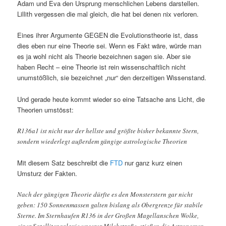
Adam und Eva den Ursprung menschlichen Lebens darstellen.
Lillith vergessen die mal gleich, die hat bei denen nix verloren.
Eines ihrer Argumente GEGEN die Evolutionstheorie ist, dass
dies eben nur eine Theorie sei. Wenn es Fakt wäre, würde man
es ja wohl nicht als Theorie bezeichnen sagen sie. Aber sie
haben Recht – eine Theorie ist rein wissenschaftlich nicht
unumstößlich, sie bezeichnet „nur“ den derzeitigen Wissenstand.
Und gerade heute kommt wieder so eine Tatsache ans Licht, die
Theorien umstösst:
R136a1 ist nicht nur der hellste und größte bisher bekannte Stern,
sondern wiederlegt außerdem gängige astrologische Theorien
Mit diesem Satz beschreibt die
FTD
nur ganz kurz einen
Umsturz der Fakten.
Nach der gängigen Theorie dürfte es den Monsterstern gar nicht
geben: 150 Sonnenmassen galten bislang als Obergrenze für stabile
Sterne. Im Sternhaufen R136 in der Großen Magellanschen Wolke,
einer Satellitengalaxie unserer Milchstraße, stießen die Astronomen