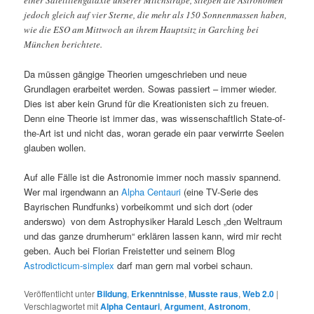
jedoch gleich auf vier Sterne, die mehr als 150 Sonnenmassen haben,
wie die ESO am Mittwoch an ihrem Hauptsitz in Garching bei
München berichtete.
Da müssen gängige Theorien umgeschrieben und neue
Grundlagen erarbeitet werden. Sowas passiert – immer wieder.
Dies ist aber kein Grund für die Kreationisten sich zu freuen.
Denn eine Theorie ist immer das, was wissenschaftlich State-of-
the-Art ist und nicht das, woran gerade ein paar verwirrte Seelen
glauben wollen.
Auf alle Fälle ist die Astronomie immer noch massiv spannend.
Wer mal irgendwann an
Alpha Centauri
(eine TV-Serie des
Bayrischen Rundfunks) vorbeikommt und sich dort (oder
anderswo) von dem Astrophysiker Harald Lesch „den Weltraum
und das ganze drumherum“ erklären lassen kann, wird mir recht
geben. Auch bei Florian Freistetter und seinem Blog
Astrodicticum-simplex
darf man gern mal vorbei schaun.
Veröffentlicht unter
Bildung
,
Erkenntnisse
,
Musste raus
,
Web 2.0
|
Verschlagwortet mit
Alpha Centauri
,
Argument
,
Astronom
,