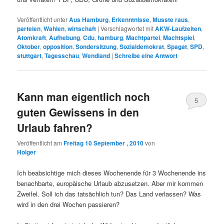
Veröffentlicht unter
Aus Hamburg
,
Erkenntnisse
,
Musste raus
,
parteien
,
Wahlen
,
wirtschaft
|
Verschlagwortet mit
AKW-Laufzeiten
,
Atomkraft
,
Aufhebung
,
Cdu
,
hamburg
,
Machtpartei
,
Machtspiel
,
Oktober
,
opposition
,
Sondersitzung
,
Sozialdemokrat
,
Spagat
,
SPD
,
stuttgart
,
Tagesschau
,
Wendland
|
Schreibe eine Antwort
Kann man eigentlich noch
5
guten Gewissens in den
Urlaub fahren?
Veröffentlicht am
Freitag 10 September , 2010
von
Holger
Ich beabsichtige mich dieses Wochenende für 3 Wochenende ins
benachbarte, europäische Urlaub abzusetzen. Aber mir kommen
Zweifel. Soll ich das tatsächlich tun? Das Land verlassen? Was
wird in den drei Wochen passieren?