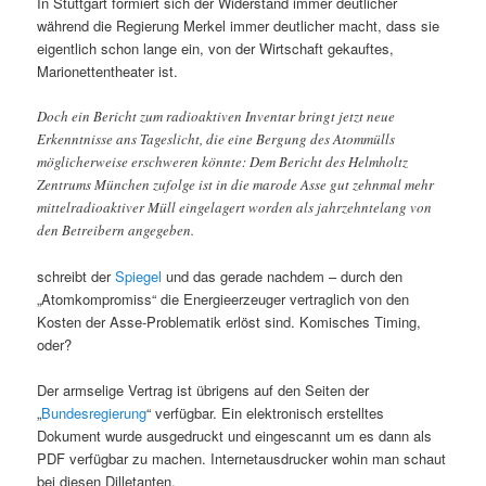
In Stuttgart formiert sich der Widerstand immer deutlicher
während die Regierung Merkel immer deutlicher macht, dass sie
eigentlich schon lange ein, von der Wirtschaft gekauftes,
Marionettentheater ist.
Doch ein Bericht zum radioaktiven Inventar bringt jetzt neue
Erkenntnisse ans Tageslicht, die eine Bergung des Atommülls
möglicherweise erschweren könnte: Dem Bericht des Helmholtz
Zentrums München zufolge ist in die marode Asse gut zehnmal mehr
mittelradioaktiver Müll eingelagert worden als jahrzehntelang von
den Betreibern angegeben.
schreibt der
Spiegel
und das gerade nachdem – durch den
„Atomkompromiss“ die Energieerzeuger vertraglich von den
Kosten der Asse-Problematik erlöst sind. Komisches Timing,
oder?
Der armselige Vertrag ist übrigens auf den Seiten der
„
Bundesregierung
“ verfügbar. Ein elektronisch erstelltes
Dokument wurde ausgedruckt und eingescannt um es dann als
PDF verfügbar zu machen. Internetausdrucker wohin man schaut
bei diesen Dilletanten.