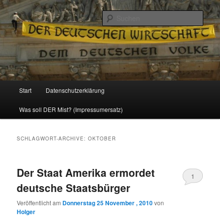
Politik, Wirtschaft, Soziales und Gesellschaft
Such
Reizzentrum
Hauptmenü
Start
Datenschutzerklärung
Zum
Zum
Was soll DER Mist? (Impressumersatz)
Inhalt
sekundären
wechseln
Inhalt
SCHLAGWORT-ARCHIVE:
OKTOBER
wechseln
Der Staat Amerika ermordet
1
deutsche Staatsbürger
Veröffentlicht am
Donnerstag 25 November , 2010
von
Holger