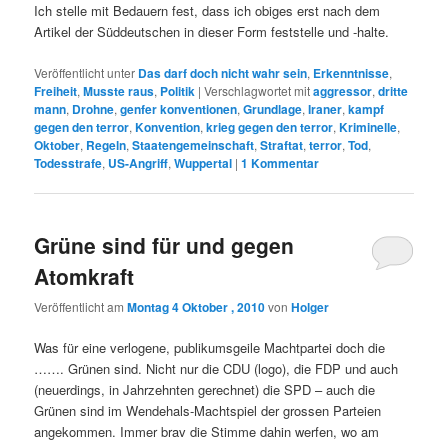
Ich stelle mit Bedauern fest, dass ich obiges erst nach dem
Artikel der Süddeutschen in dieser Form feststelle und -halte.
Veröffentlicht unter
Das darf doch nicht wahr sein
,
Erkenntnisse
,
Freiheit
,
Musste raus
,
Politik
|
Verschlagwortet mit
aggressor
,
dritte
mann
,
Drohne
,
genfer konventionen
,
Grundlage
,
Iraner
,
kampf
gegen den terror
,
Konvention
,
krieg gegen den terror
,
Kriminelle
,
Oktober
,
Regeln
,
Staatengemeinschaft
,
Straftat
,
terror
,
Tod
,
Todesstrafe
,
US-Angriff
,
Wuppertal
|
1
Kommentar
Grüne sind für und gegen
Atomkraft
Veröffentlicht am
Montag 4 Oktober , 2010
von
Holger
Was für eine verlogene, publikumsgeile Machtpartei doch die
……. Grünen sind. Nicht nur die CDU (logo), die FDP und auch
(neuerdings, in Jahrzehnten gerechnet) die SPD – auch die
Grünen sind im Wendehals-Machtspiel der grossen Parteien
angekommen. Immer brav die Stimme dahin werfen, wo am