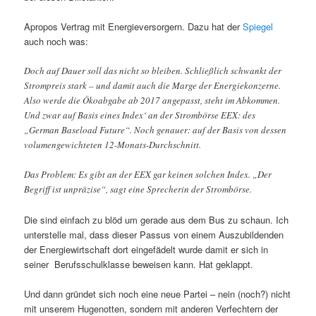
Apropos Vertrag mit Energieversorgern. Dazu hat der
Spiegel
auch noch was:
Doch auf Dauer soll das nicht so bleiben. Schließlich schwankt der
Strompreis stark – und damit auch die Marge der Energiekonzerne.
Also werde die Ökoabgabe ab 2017 angepasst, steht im Abkommen.
Und zwar auf Basis eines Index‘ an der Strombörse EEX: des
„German Baseload Future“. Noch genauer: auf der Basis von dessen
volumengewichteten 12-Monats-Durchschnitt.
Das Problem: Es gibt an der EEX gar keinen solchen Index. „Der
Begriff ist unpräzise“, sagt eine Sprecherin der Strombörse.
Die sind einfach zu blöd um gerade aus dem Bus zu schaun. Ich
unterstelle mal, dass dieser Passus von einem Auszubildenden
der Energiewirtschaft dort eingefädelt wurde damit er sich in
seiner Berufsschulklasse beweisen kann. Hat geklappt.
Und dann gründet sich noch eine neue Partei – nein (noch?) nicht
mit unserem Hugenotten, sondern mit anderen Verfechtern der