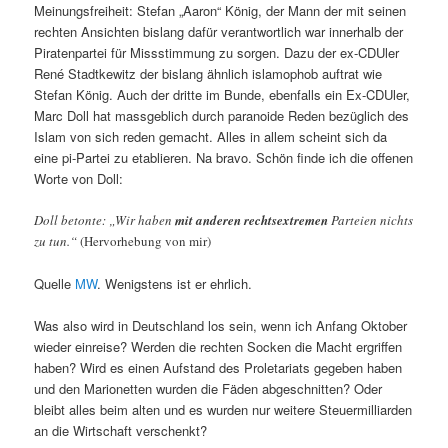
Meinungsfreiheit: Stefan „Aaron“ König, der Mann der mit seinen
rechten Ansichten bislang dafür verantwortlich war innerhalb der
Piratenpartei für Missstimmung zu sorgen. Dazu der ex-CDUler
René Stadtkewitz der bislang ähnlich islamophob auftrat wie
Stefan König. Auch der dritte im Bunde, ebenfalls ein Ex-CDUler,
Marc Doll hat massgeblich durch paranoide Reden bezüglich des
Islam von sich reden gemacht. Alles in allem scheint sich da
eine pi-Partei zu etablieren. Na bravo. Schön finde ich die offenen
Worte von Doll:
Doll betonte: „Wir haben
mit anderen rechtsextremen
Parteien nichts
zu tun.“
(Hervorhebung von mir)
Quelle
MW
. Wenigstens ist er ehrlich.
Was also wird in Deutschland los sein, wenn ich Anfang Oktober
wieder einreise? Werden die rechten Socken die Macht ergriffen
haben? Wird es einen Aufstand des Proletariats gegeben haben
und den Marionetten wurden die Fäden abgeschnitten? Oder
bleibt alles beim alten und es wurden nur weitere Steuermilliarden
an die Wirtschaft verschenkt?