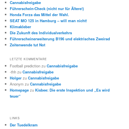
Cannabisfreigabe
Führerschein-Check (nicht nur für Ältere!)
Honda Forza das Mittel der Wahl.
SEAT MO 125 in Hamburg – will man nicht!
Klimakleber
Die Zukunft des Individualverkehrs
Führerscheinerweiterung B196 und elektrisches Zweirad
Zeitenwende tut Not
LETZTE KOMMENTARE
Football prediction
zu
Cannabisfreigabe
-thh
zu
Cannabisfreigabe
Holger
zu
Cannabisfreigabe
Anonym
zu
Cannabisfreigabe
Homepage
zu
Kisbee: Die erste Inspektion und „Es wird
teuer“
LINKS
Der Tuedelkram