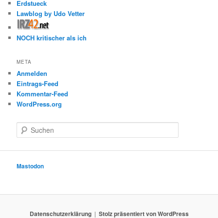
Erdstueck
Lawblog by Udo Vetter
NOCH kritischer als ich
META
Anmelden
Eintrags-Feed
Kommentar-Feed
WordPress.org
S
u
c
h
e
Mastodon
n
Datenschutzerklärung
Stolz präsentiert von WordPress