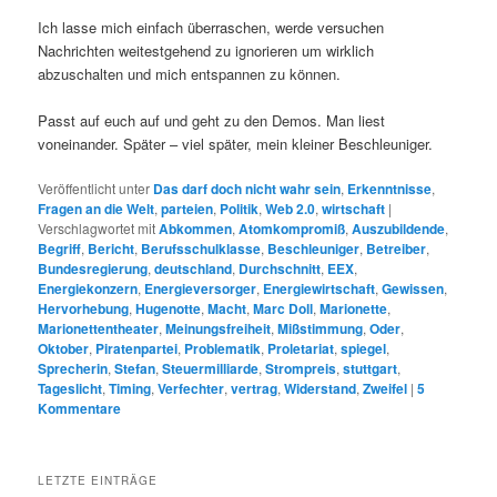
Ich lasse mich einfach überraschen, werde versuchen
Nachrichten weitestgehend zu ignorieren um wirklich
abzuschalten und mich entspannen zu können.
Passt auf euch auf und geht zu den Demos. Man liest
voneinander. Später – viel später, mein kleiner Beschleuniger.
Veröffentlicht unter
Das darf doch nicht wahr sein
,
Erkenntnisse
,
Fragen an die Welt
,
parteien
,
Politik
,
Web 2.0
,
wirtschaft
|
Verschlagwortet mit
Abkommen
,
Atomkompromiß
,
Auszubildende
,
Begriff
,
Bericht
,
Berufsschulklasse
,
Beschleuniger
,
Betreiber
,
Bundesregierung
,
deutschland
,
Durchschnitt
,
EEX
,
Energiekonzern
,
Energieversorger
,
Energiewirtschaft
,
Gewissen
,
Hervorhebung
,
Hugenotte
,
Macht
,
Marc Doll
,
Marionette
,
Marionettentheater
,
Meinungsfreiheit
,
Mißstimmung
,
Oder
,
Oktober
,
Piratenpartei
,
Problematik
,
Proletariat
,
spiegel
,
Sprecherin
,
Stefan
,
Steuermilliarde
,
Strompreis
,
stuttgart
,
Tageslicht
,
Timing
,
Verfechter
,
vertrag
,
Widerstand
,
Zweifel
|
5
Kommentare
LETZTE EINTRÄGE