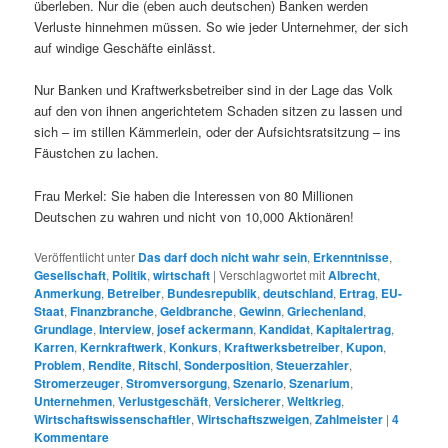
überleben. Nur die (eben auch deutschen) Banken werden
Verluste hinnehmen müssen. So wie jeder Unternehmer, der sich
auf windige Geschäfte einlässt.
Nur Banken und Kraftwerksbetreiber sind in der Lage das Volk
auf den von ihnen angerichtetem Schaden sitzen zu lassen und
sich – im stillen Kämmerlein, oder der Aufsichtsratsitzung – ins
Fäustchen zu lachen.
Frau Merkel: Sie haben die Interessen von 80 Millionen
Deutschen zu wahren und nicht von 10,000 Aktionären!
Veröffentlicht unter
Das darf doch nicht wahr sein
,
Erkenntnisse
,
Gesellschaft
,
Politik
,
wirtschaft
|
Verschlagwortet mit
Albrecht
,
Anmerkung
,
Betreiber
,
Bundesrepublik
,
deutschland
,
Ertrag
,
EU-
Staat
,
Finanzbranche
,
Geldbranche
,
Gewinn
,
Griechenland
,
Grundlage
,
Interview
,
josef ackermann
,
Kandidat
,
Kapitalertrag
,
Karren
,
Kernkraftwerk
,
Konkurs
,
Kraftwerksbetreiber
,
Kupon
,
Problem
,
Rendite
,
Ritschl
,
Sonderposition
,
Steuerzahler
,
Stromerzeuger
,
Stromversorgung
,
Szenario
,
Szenarium
,
Unternehmen
,
Verlustgeschäft
,
Versicherer
,
Weltkrieg
,
Wirtschaftswissenschaftler
,
Wirtschaftszweigen
,
Zahlmeister
|
4
Kommentare