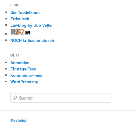
LINKS
Der Tuedelkram
Erdstueck
Lawblog by Udo Vetter
NOCH kritischer als ich
META
Anmelden
Eintrags-Feed
Kommentar-Feed
WordPress.org
S
u
c
h
e
Mastodon
n