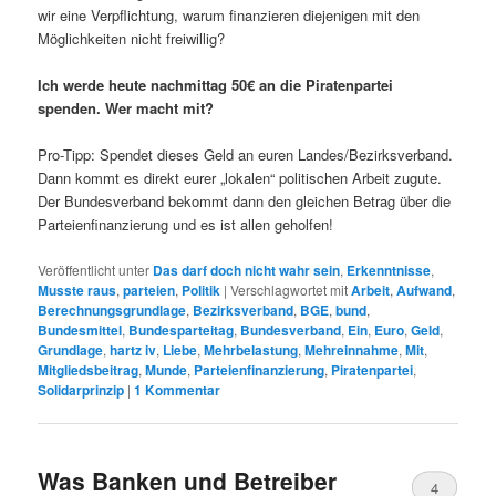
wir eine Verpflichtung, warum finanzieren diejenigen mit den
Möglichkeiten nicht freiwillig?
Ich werde heute nachmittag 50€ an die Piratenpartei
spenden. Wer macht mit?
Pro-Tipp: Spendet dieses Geld an euren Landes/Bezirksverband.
Dann kommt es direkt eurer „lokalen“ politischen Arbeit zugute.
Der Bundesverband bekommt dann den gleichen Betrag über die
Parteienfinanzierung und es ist allen geholfen!
Veröffentlicht unter
Das darf doch nicht wahr sein
,
Erkenntnisse
,
Musste raus
,
parteien
,
Politik
|
Verschlagwortet mit
Arbeit
,
Aufwand
,
Berechnungsgrundlage
,
Bezirksverband
,
BGE
,
bund
,
Bundesmittel
,
Bundesparteitag
,
Bundesverband
,
Ein
,
Euro
,
Geld
,
Grundlage
,
hartz iv
,
Liebe
,
Mehrbelastung
,
Mehreinnahme
,
Mit
,
Mitgliedsbeitrag
,
Munde
,
Parteienfinanzierung
,
Piratenpartei
,
Solidarprinzip
|
1
Kommentar
Was Banken und Betreiber
4