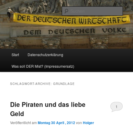
Politik, Wirtschaft, Soziales und Gesellschaft
Such
Reizzentrum
Hauptmenü
Start
Datenschutzerklärung
Zum
Zum
Was soll DER Mist? (Impressumersatz)
Inhalt
sekundären
wechseln
Inhalt
SCHLAGWORT-ARCHIVE:
GRUNDLAGE
wechseln
Die Piraten und das liebe
1
Geld
Veröffentlicht am
Montag 30 April , 2012
von
Holger