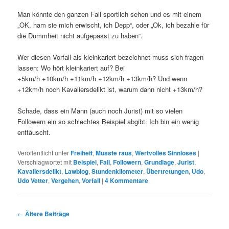
Man könnte den ganzen Fall sportlich sehen und es mit einem
„OK, ham sie mich erwischt, ich Depp“, oder „Ok, ich bezahle für
die Dummheit nicht aufgepasst zu haben“.
Wer diesen Vorfall als kleinkariert bezeichnet muss sich fragen
lassen: Wo hört kleinkariert auf? Bei
+5km/h +10km/h +11km/h +12km/h +13km/h? Und wenn
+12km/h noch Kavaliersdelikt ist, warum dann nicht +13km/h?
Schade, dass ein Mann (auch noch Jurist) mit so vielen
Followern ein so schlechtes Beispiel abgibt. Ich bin ein wenig
enttäuscht.
Veröffentlicht unter
Freiheit
,
Musste raus
,
Wertvolles Sinnloses
|
Verschlagwortet mit
Beispiel
,
Fall
,
Followern
,
Grundlage
,
Jurist
,
Kavaliersdelikt
,
Lawblog
,
Stundenkilometer
,
Übertretungen
,
Udo
,
Udo Vetter
,
Vergehen
,
Vorfall
|
4
Kommentare
Beitrags-
←
Ältere Beiträge
Navigation