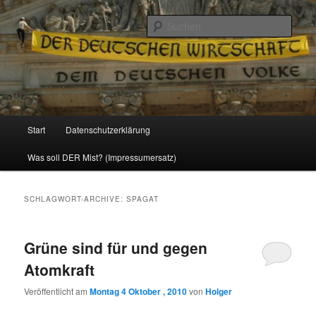
Politik, Wirtschaft, Soziales und Gesellschaft
Such
Reizzentrum
Hauptmenü
Start
Datenschutzerklärung
Zum
Zum
Was soll DER Mist? (Impressumersatz)
Inhalt
sekundären
wechseln
Inhalt
SCHLAGWORT-ARCHIVE:
SPAGAT
wechseln
Grüne sind für und gegen
Atomkraft
Veröffentlicht am
Montag 4 Oktober , 2010
von
Holger