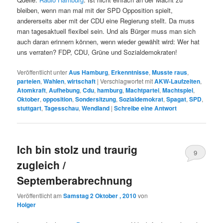
bleiben, wenn man mal mit der SPD Opposition spielt,
andererseits aber mit der CDU eine Regierung stellt. Da muss
man tagesaktuell flexibel sein. Und als Bürger muss man sich
auch daran erinnern können, wenn wieder gewählt wird: Wer hat
uns verraten? FDP, CDU, Grüne und Sozialdemokraten!
Veröffentlicht unter
Aus Hamburg
,
Erkenntnisse
,
Musste raus
,
parteien
,
Wahlen
,
wirtschaft
|
Verschlagwortet mit
AKW-Laufzeiten
,
Atomkraft
,
Aufhebung
,
Cdu
,
hamburg
,
Machtpartei
,
Machtspiel
,
Oktober
,
opposition
,
Sondersitzung
,
Sozialdemokrat
,
Spagat
,
SPD
,
stuttgart
,
Tagesschau
,
Wendland
|
Schreibe eine Antwort
Ich bin stolz und traurig
9
zugleich /
Septemberabrechnung
Veröffentlicht am
Samstag 2 Oktober , 2010
von
Holger