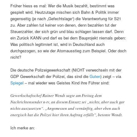
Früher hiess es mal: Wer die Musik bezahlt, bestimmt was
gespielt wird. Heutzutage mischen sich Bahn & Politik immer
gegenseitig (je nach „Gefechtslage“) die Verantwortung für S21
zu. Aber zahlen tut keiner von denen, denn bezahlen tut der
Steuerzahler, der sich grün und blau schlagen lassen darf. Denn
ein Zurück KANN und darf es bei dem Bauprojekt niemals geben:
Was politisch legitimiert ist, wird in Deutschland auch
durchgezogen, so wie der Atomausstieg zum Beispiel. Oder doch
nicht?
Die deutsche Polizeigewerkschaft (NICHT verwechseln mit der
GDP Gewerkschaft der Polizei, das sind die
Guten
) zeigt – via
Spiegel
– mal wieder wes Geistes Kind ihre Führer sind:
Gewerkschaftschef Rainer Wendt sagte am Freitag dem
Nachrichtensender n-tv, an diesem Einsatz sei „nichts, aber auch gar
nichts auszusetzen“. „Angemessen und vernünftig, aber eben auch
energisch hat die Polizei hier ihren Auftrag erfüllt“, betonte Wendt.
Ich merke an: