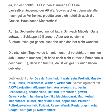
Ja, ihr lest richtig: Die Grünen stimmen FÜR eine
Laufzeitverlängerung der AKWs. Sowas gibt es, denn wie alle
machtgeilen Vollhonks, prostituieren sich natürlich auch die
Grünen. Hauptsache Machterhalt!
Ach ja, Septemberabrechnung(Flattr): Schwach Mädels. Ganz
schwach. Schlappe 12 Euronen. Aber wer es sich in
Südfrankreich gut gehen lässt darf sich darüber nicht wundern.
Die nächsten Tage werde ich mich erstmal verstärkt um meinen
Job kümmern müssen (ich habe noch nicht in meine Firmenmails
geschaut ….), denn ich fürchte, da ist einiges für mich liegen
geblieben.
Veröffentlicht unter
Das darf doch nicht wahr sein
,
Freiheit
,
Musste
raus
,
Politik
,
Polizeistaat
,
Wahlen
,
wirtschaft
|
Verschlagwortet mit
AKW-Laufzeiten
,
Allgemeinheit
,
Ausreiseantrag
,
berlin
,
Brandenburg
,
deutschland
,
Diktatur
,
Frankreich
,
gewalt
,
Gewerkschaft
,
hamburg
,
konflikt
,
Machtapparat
,
Machterhalt
,
Machthaber
,
Mutter
,
Nachricht
,
Oder
,
opposition
,
Politiker
,
Polizeigewerkschaft
,
Polizist
,
Rainer Wendt
,
Regierungsmacht
,
Spagat
,
stuttgart
|
9
Kommentare