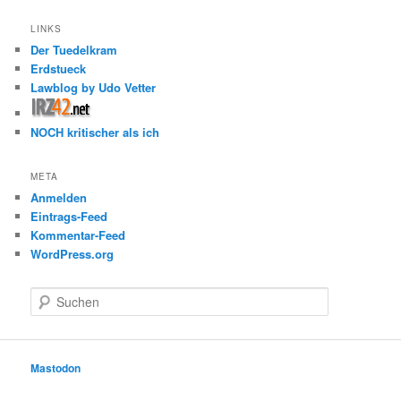
LINKS
Der Tuedelkram
Erdstueck
Lawblog by Udo Vetter
NOCH kritischer als ich
META
Anmelden
Eintrags-Feed
Kommentar-Feed
WordPress.org
S
u
c
h
e
Mastodon
n