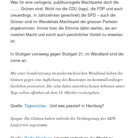
Was für eine verlogene, publikumsgeile Machtpartei doch die
……. Grünen sind. Nicht nur die CDU (logo), die FDP und auch
(neuerdings, in Jahrzehnten gerechnet) die SPD – auch die
Grünen sind im Wendehals-Machtspiel der grossen Parteien
angekommen. Immer brav die Stimme dahin werfen, wo am
meisten Macht und somit auch persönlicher Vorteil zu erwarten
ist.
In Stuttgart vorneweg gegen Stuttgart 21, im Wendland sind die
vorne an:
Mit einer Sondersitzung im niedersächsischen Wendland haben die
Grünen gegen eine Aufhebung des Baustopps im Atommüllendlager
Gorleben protestiert. Die zehn Jahre unterbrochenen Arbeiten unter
Tage sollen offenbar ab dem 18. Oktober weitergehen.
Quelle:
Tagesschau
. Und was passiert in Hamburg?
Spagat: Die Grünen haben indirekt der Verlängerung der AKW-
Laufzeiten zugestimmt.
Quelle:
Radio Hamburg
. Ist nicht einfach an der Macht zu