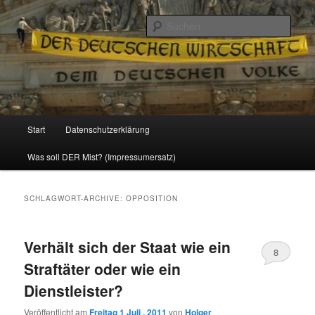
Politik, Wirtschaft, Soziales und Gesellschaft
Such
Reizzentrum
Hauptmenü
Start
Datenschutzerklärung
Zum
Zum
Was soll DER Mist? (Impressumersatz)
Inhalt
sekundären
wechseln
Inhalt
SCHLAGWORT-ARCHIVE:
OPPOSITION
wechseln
Verhält sich der Staat wie ein
8
Straftäter oder wie ein
Dienstleister?
Veröffentlicht am
Freitag 1 Juli , 2011
von
Holger