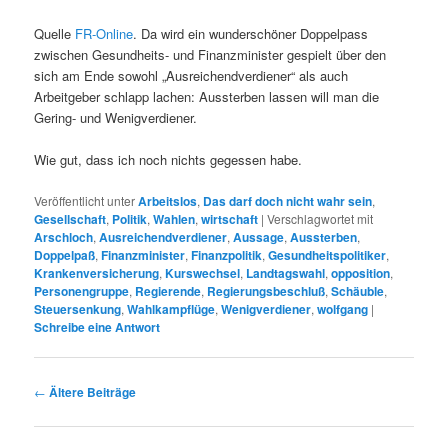
Quelle
FR-Online
. Da wird ein wunderschöner Doppelpass
zwischen Gesundheits- und Finanzminister gespielt über den
sich am Ende sowohl „Ausreichendverdiener“ als auch
Arbeitgeber schlapp lachen: Aussterben lassen will man die
Gering- und Wenigverdiener.
Wie gut, dass ich noch nichts gegessen habe.
Veröffentlicht unter
Arbeitslos
,
Das darf doch nicht wahr sein
,
Gesellschaft
,
Politik
,
Wahlen
,
wirtschaft
|
Verschlagwortet mit
Arschloch
,
Ausreichendverdiener
,
Aussage
,
Aussterben
,
Doppelpaß
,
Finanzminister
,
Finanzpolitik
,
Gesundheitspolitiker
,
Krankenversicherung
,
Kurswechsel
,
Landtagswahl
,
opposition
,
Personengruppe
,
Regierende
,
Regierungsbeschluß
,
Schäuble
,
Steuersenkung
,
Wahlkampflüge
,
Wenigverdiener
,
wolfgang
|
Schreibe eine Antwort
Beitrags-
←
Ältere Beiträge
Navigation