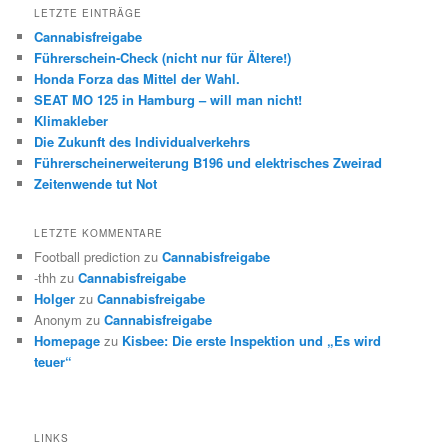
LETZTE EINTRÄGE
Cannabisfreigabe
Führerschein-Check (nicht nur für Ältere!)
Honda Forza das Mittel der Wahl.
SEAT MO 125 in Hamburg – will man nicht!
Klimakleber
Die Zukunft des Individualverkehrs
Führerscheinerweiterung B196 und elektrisches Zweirad
Zeitenwende tut Not
LETZTE KOMMENTARE
Football prediction
zu
Cannabisfreigabe
-thh
zu
Cannabisfreigabe
Holger
zu
Cannabisfreigabe
Anonym
zu
Cannabisfreigabe
Homepage
zu
Kisbee: Die erste Inspektion und „Es wird
teuer“
LINKS