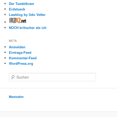
Der Tuedelkram
Erdstueck
Lawblog by Udo Vetter
NOCH kritischer als ich
META
Anmelden
Eintrags-Feed
Kommentar-Feed
WordPress.org
S
u
c
h
e
Mastodon
n