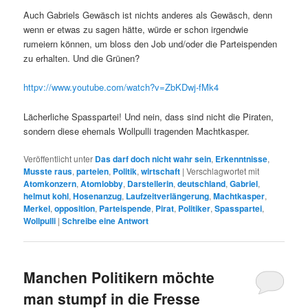
Auch Gabriels Gewäsch ist nichts anderes als Gewäsch, denn
wenn er etwas zu sagen hätte, würde er schon irgendwie
rumeiern können, um bloss den Job und/oder die Parteispenden
zu erhalten. Und die Grünen?
httpv://www.youtube.com/watch?v=ZbKDwj-fMk4
Lächerliche Spasspartei! Und nein, dass sind nicht die Piraten,
sondern diese ehemals Wollpulli tragenden Machtkasper.
Veröffentlicht unter
Das darf doch nicht wahr sein
,
Erkenntnisse
,
Musste raus
,
parteien
,
Politik
,
wirtschaft
|
Verschlagwortet mit
Atomkonzern
,
Atomlobby
,
Darstellerin
,
deutschland
,
Gabriel
,
helmut kohl
,
Hosenanzug
,
Laufzeitverlängerung
,
Machtkasper
,
Merkel
,
opposition
,
Parteispende
,
Pirat
,
Politiker
,
Spasspartei
,
Wollpulli
|
Schreibe eine Antwort
Manchen Politikern möchte
man stumpf in die Fresse