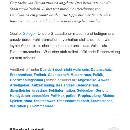
Gespräche von Demonstranten abgehört. Dies bestätigte nun die
Staatsanwaltschaft. Bisher war nur die Aufzeichnung von
Handydaten eingeräumt worden. Die Opposition kritisierte, dass
Informationen nur nach und nach herausgegeben würden.
Quelle:
Spiegel
. Unsere Staatsdiener mauern und belügen uns
passiv durch Fehlinformation – verhalten sich also nicht wie
loyale Angestellte, eher scheinen sie uns – das Volk – als
Richter anzusehen. Was eine sich selbst erfüllende Prophezeiung
zu sein scheint.
Veröffentlicht unter
Das darf doch nicht wahr sein
,
Datenschutz
,
Erkenntnisse
,
Freiheit
,
Gesellschaft
,
Musste raus
,
Politik
,
Überwachungsstaat
|
Verschlagwortet mit
Angestellte
,
Anwalt
,
Arbeitgeber
,
Aufzeichnung
,
Bestandteil
,
Demonstrant
,
dienstleister
,
dresdner
,
Fehlinformation
,
Geldgeber
,
Gericht
,
Handydaten
,
opposition
,
Politiker
,
polizei
,
Prophezeiung
,
Richter
,
Spielen
,
staat
,
Staatsanwalt
,
Staatsanwaltschaft
,
Staatsdiener
,
Vertrauen
|
8
Kommentare
Merkel wird