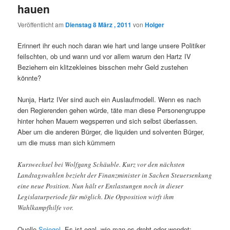
hauen
Veröffentlicht am
Dienstag 8 März , 2011
von
Holger
Erinnert ihr euch noch daran wie hart und lange unsere Politiker
feilschten, ob und wann und vor allem warum den Hartz IV
Beziehern ein klitzekleines bisschen mehr Geld zustehen
könnte?
Nunja, Hartz IVer sind auch ein Auslaufmodell. Wenn es nach
den Regierenden gehen würde, täte man diese Personengruppe
hinter hohen Mauern wegsperren und sich selbst überlassen.
Aber um die anderen Bürger, die liquiden und solventen Bürger,
um die muss man sich kümmern
Kurswechsel bei Wolfgang Schäuble. Kurz vor den nächsten
Landtagswahlen bezieht der Finanzminister in Sachen Steuersenkung
eine neue Position. Nun hält er Entlastungen noch in dieser
Legislaturperiode für möglich. Die Opposition wirft ihm
Wahlkampfhilfe vor.
Quelle
Spiegel
. Es ist egal, wie man es dreht oder wendet: