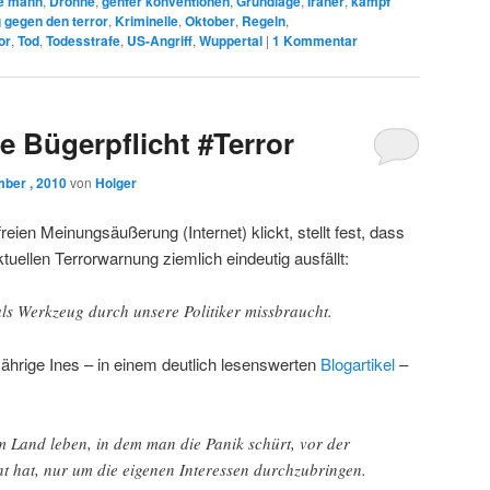
te mann
,
Drohne
,
genfer konventionen
,
Grundlage
,
Iraner
,
kampf
g gegen den terror
,
Kriminelle
,
Oktober
,
Regeln
,
or
,
Tod
,
Todesstrafe
,
US-Angriff
,
Wuppertal
|
1
Kommentar
te Bügerpflicht #Terror
ber , 2010
von
Holger
eien Meinungsäußerung (Internet) klickt, stellt fest, dass
tuellen Terrorwarnung ziemlich eindeutig ausfällt:
als Werkzeug durch unsere Politiker missbraucht.
Jährige Ines – in einem deutlich lesenswerten
Blogartikel
–
m Land leben, in dem man die Panik schürt, vor der
 hat, nur um die eigenen Interessen durchzubringen.