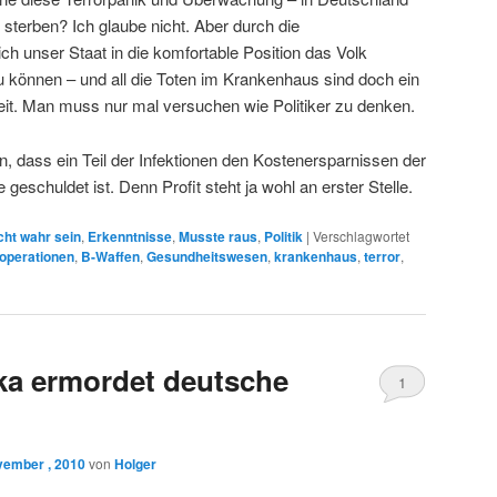
 sterben? Ich glaube nicht. Aber durch die
ch unser Staat in die komfortable Position das Volk
 können – und all die Toten im Krankenhaus sind doch ein
keit. Man muss nur mal versuchen wie Politiker zu denken.
n, dass ein Teil der Infektionen den Kostenersparnissen der
 geschuldet ist. Denn Profit steht ja wohl an erster Stelle.
cht wahr sein
,
Erkenntnisse
,
Musste raus
,
Politik
|
Verschlagwortet
operationen
,
B-Waffen
,
Gesundheitswesen
,
krankenhaus
,
terror
,
ka ermordet deutsche
1
vember , 2010
von
Holger