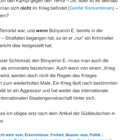
 um den Kampf gegen den Terror – JA. Aber ist es deshalb
n man sich
nicht
im Krieg befindet (
Genfer Konventionen
) –
ern?
errorist war, und
wenn
Bünyamin E. bereits in der
 Straftaten begangen hat, so ist er „nur“ ein Krimineller
icht dies festgestellt hat.
sser Schicksal) den Bünyamin E. muss man auch die
e als ermordete bezeichnen. Auch wenn von einem „Krieg
wird, werden doch nicht die Regeln des Krieges
 zum wiederholten Male. Ein Krieg läuft nach bestimmten
ält ist ein Aggressor und hat weder das internationale
internationalen Staatengemeinschaft hinter sich.
dass ich obiges erst nach dem Artikel der Süddeutschen in
te.
cht wahr sein
,
Erkenntnisse
,
Freiheit
,
Musste raus
,
Politik
|