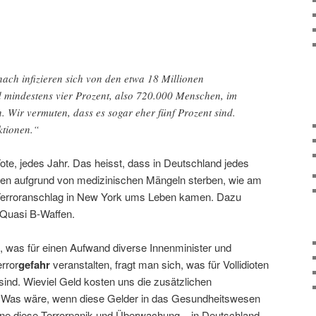
ach infizieren sich von den etwa 18 Millionen
d mindestens vier Prozent, also 720.000 Menschen, im
 Wir vermuten, dass es sogar eher fünf Prozent sind.
ktionen.“
Tote, jedes Jahr. Das heisst, dass in Deutschland jedes
en aufgrund von medizinischen Mängeln sterben, wie am
Terroranschlag in New York ums Leben kamen. Dazu
. Quasi B-Waffen.
 was für einen Aufwand diverse Innenminister und
rror
gefahr
veranstalten, fragt man sich, was für Vollidioten
ind. Wieviel Geld kosten uns die zusätzlichen
s wäre, wenn diese Gelder in das Gesundheitswesen
ne diese Terrorpanik und Überwachung – in Deutschland