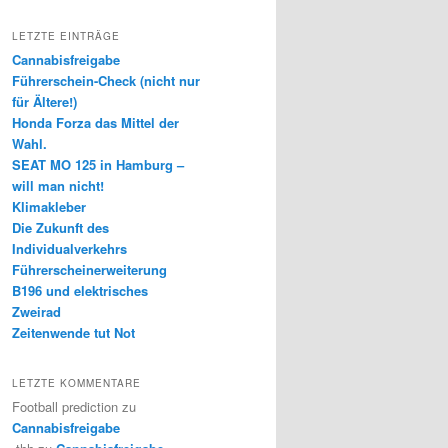
LETZTE EINTRÄGE
Cannabisfreigabe
Führerschein-Check (nicht nur
für Ältere!)
Honda Forza das Mittel der
Wahl.
SEAT MO 125 in Hamburg –
will man nicht!
Klimakleber
Die Zukunft des
Individualverkehrs
Führerscheinerweiterung
B196 und elektrisches
Zweirad
Zeitenwende tut Not
LETZTE KOMMENTARE
Football prediction
zu
Cannabisfreigabe