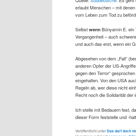
Quelle:
Süddeutsche
. Es geht
erlaubt Menschen – mit dene
vom Leben zum Tod zu beförd
Selbst
wenn
Bünyamin E. ein T
Vergangenheit – auch schwere –
und auch das erst, wenn ein Ger
Abgesehen von dem „Fall“ (be
anderen Opfer der US-Angriff
gegen den Terror“ gesprochen 
eingehalten. Von den USA auch
Regeln ab, wer diese nicht einh
Recht noch die Solidarität der 
Ich stelle mit Bedauern fest, 
dieser Form feststelle und -hal
Veröffentlicht unter
Das darf doch ni