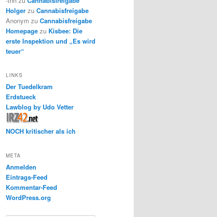
-thh
zu
Cannabisfreigabe
Holger
zu
Cannabisfreigabe
Anonym
zu
Cannabisfreigabe
Homepage
zu
Kisbee: Die
erste Inspektion und „Es wird
teuer“
LINKS
Der Tuedelkram
Erdstueck
Lawblog by Udo Vetter
NOCH kritischer als ich
META
Anmelden
Eintrags-Feed
Kommentar-Feed
WordPress.org