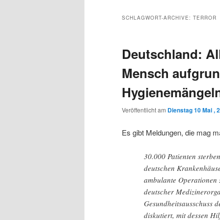
Inhalt
sekundären
SCHLAGWORT-ARCHIVE:
TERROR
wechseln
Inhalt
Deutschland: All
wechseln
Mensch aufgrund
Hygienemängel
Veröffentlicht am
Dienstag 10 Mai , 
Es gibt Meldungen, die mag ma
30.000 Patienten sterben 
deutschen Krankenhäuser
ambulante Operationen 
deutscher Medizinerorgan
Gesundheitsausschuss de
diskutiert, mit dessen H