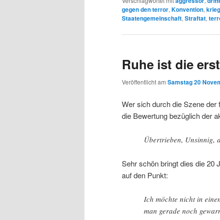
Verschlagwortet mit
aggressor
,
drit
gegen den terror
,
Konvention
,
krie
Staatengemeinschaft
,
Straftat
,
terr
Ruhe ist die ers
Veröffentlicht am
Samstag 20 Novem
Wer sich durch die Szene der fr
die Bewertung bezüglich der ak
Übertrieben, Unsinnig, 
Sehr schön bringt dies die 20 
auf den Punkt:
Ich möchte nicht in eine
man gerade noch gewarnt