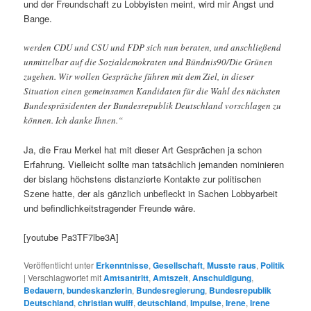
und der Freundschaft zu Lobbyisten meint, wird mir Angst und
Bange.
werden CDU und CSU und FDP sich nun beraten, und anschließend
unmittelbar auf die Sozialdemokraten und Bündnis90/Die Grünen
zugehen. Wir wollen Gespräche führen mit dem Ziel, in dieser
Situation einen gemeinsamen Kandidaten für die Wahl des nächsten
Bundespräsidenten der Bundesrepublik Deutschland vorschlagen zu
können. Ich danke Ihnen.“
Ja, die Frau Merkel hat mit dieser Art Gesprächen ja schon
Erfahrung. Vielleicht sollte man tatsächlich jemanden nominieren
der bislang höchstens distanzierte Kontakte zur politischen
Szene hatte, der als gänzlich unbefleckt in Sachen Lobbyarbeit
und befindlichkeitstragender Freunde wäre.
[youtube Pa3TF7lbe3A]
Veröffentlicht unter
Erkenntnisse
,
Gesellschaft
,
Musste raus
,
Politik
|
Verschlagwortet mit
Amtsantritt
,
Amtszeit
,
Anschuldigung
,
Bedauern
,
bundeskanzlerin
,
Bundesregierung
,
Bundesrepublik
Deutschland
,
christian wulff
,
deutschland
,
Impulse
,
Irene
,
Irene