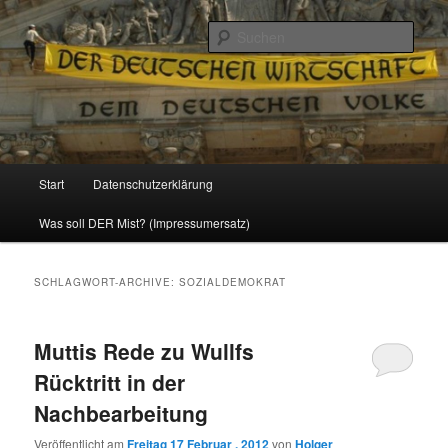
Politik, Wirtschaft, Soziales und Gesellschaft
Such
Reizzentrum
Hauptmenü
Start
Datenschutzerklärung
Zum
Zum
Was soll DER Mist? (Impressumersatz)
Inhalt
sekundären
wechseln
Inhalt
SCHLAGWORT-ARCHIVE:
SOZIALDEMOKRAT
wechseln
Muttis Rede zu Wullfs
Rücktritt in der
Nachbearbeitung
Veröffentlicht am
Freitag 17 Februar , 2012
von
Holger