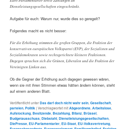
Euro-Parlamentarier sowie Zahlungen an
Dienstleistungsgesellschaften eingeschränkt.
Aufgabe für euch: Warum nur, wurde dies so geregelt?
Folgendes macht es nicht besser:
Für die Erhöhung stimmten die großen Gruppen, die Fraktion der
konservativen europäischen Volkspartei (EVP), der Sozialisten und
Sozialdemokraten sowie rechtsgerichtete kleinere Fraktionen.
Dagegen sprachen sich die Grünen, Liberalen und die Fraktion der
Vereinigten Linken aus.
Ob die Gegner der Erhöhung auch dagegen gewesen wären,
wenn sie mit ihren Stimmen etwas hätten ändern können, steht
auf einem anderen Blatt.
Veröffentlicht unter
Das darf doch nicht wahr sein
,
Gesellschaft
,
parteien
,
Politik
|
Verschlagwortet mit
Abgeordnete
,
Arbeitslose
,
Aufstockung
,
Besitzende
,
Bezahlung
,
Bilanz
,
Brüssel
,
Budgetausschuss
,
Diebstahl
,
Dienstleistungsgesellschaften
,
DiePresse
,
EU-Parlamentarier
,
EU-Staat
,
EU-Volksvertretung
,
Europaabgeordnete
,
Europaparlament
,
Familienmitglied
,
Fraktion
,