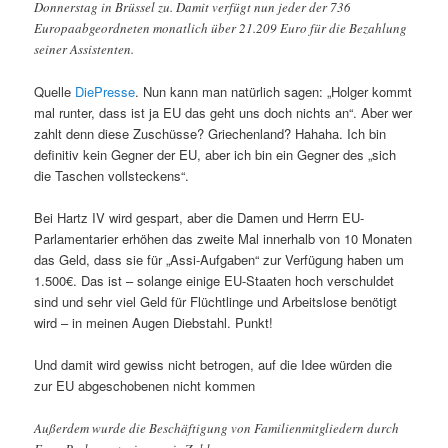
Donnerstag in Brüssel zu. Damit verfügt nun jeder der 736
Europaabgeordneten monatlich über 21.209 Euro für die Bezahlung
seiner Assistenten.
Quelle
DiePresse
. Nun kann man natürlich sagen: „Holger kommt
mal runter, dass ist ja EU das geht uns doch nichts an“. Aber wer
zahlt denn diese Zuschüsse? Griechenland? Hahaha. Ich bin
definitiv kein Gegner der EU, aber ich bin ein Gegner des „sich
die Taschen vollsteckens“.
Bei Hartz IV wird gespart, aber die Damen und Herrn EU-
Parlamentarier erhöhen das zweite Mal innerhalb von 10 Monaten
das Geld, dass sie für „Assi-Aufgaben“ zur Verfügung haben um
1.500€. Das ist – solange einige EU-Staaten hoch verschuldet
sind und sehr viel Geld für Flüchtlinge und Arbeitslose benötigt
wird – in meinen Augen Diebstahl. Punkt!
Und damit wird gewiss nicht betrogen, auf die Idee würden die
zur EU abgeschobenen nicht kommen
Außerdem wurde die Beschäftigung von Familienmitgliedern durch