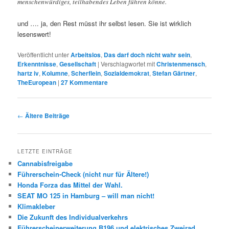
menschenwürdiges, teilhabendes Leben führen könne.
und …. ja, den Rest müsst ihr selbst lesen. Sie ist wirklich
lesenswert!
Veröffentlicht unter
Arbeitslos
,
Das darf doch nicht wahr sein
,
Erkenntnisse
,
Gesellschaft
|
Verschlagwortet mit
Christenmensch
,
hartz iv
,
Kolumne
,
Scherflein
,
Sozialdemokrat
,
Stefan Gärtner
,
TheEuropean
|
27
Kommentare
Beitrags-
←
Ältere Beiträge
Navigation
LETZTE EINTRÄGE
Cannabisfreigabe
Führerschein-Check (nicht nur für Ältere!)
Honda Forza das Mittel der Wahl.
SEAT MO 125 in Hamburg – will man nicht!
Klimakleber
Die Zukunft des Individualverkehrs
Führerscheinerweiterung B196 und elektrisches Zweirad