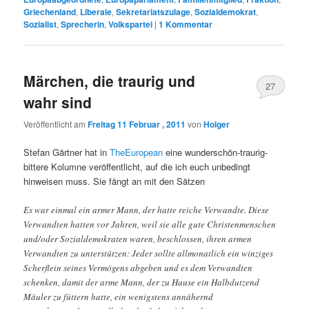
Griechenland
,
Liberale
,
Sekretariatszulage
,
Sozialdemokrat
,
Sozialist
,
Sprecherin
,
Volkspartei
|
1
Kommentar
Märchen, die traurig und
27
wahr sind
Veröffentlicht am
Freitag 11 Februar , 2011
von
Holger
Stefan Gärtner hat in
TheEuropean
eine wunderschön-traurig-
bittere Kolumne veröffentlicht, auf die ich euch unbedingt
hinweisen muss. Sie fängt an mit den Sätzen
Es war einmal ein armer Mann, der hatte reiche Verwandte. Diese
Verwandten hatten vor Jahren, weil sie alle gute Christenmenschen
und/oder Sozialdemokraten waren, beschlossen, ihren armen
Verwandten zu unterstützen: Jeder sollte allmonatlich ein winziges
Scherflein seines Vermögens abgeben und es dem Verwandten
schenken, damit der arme Mann, der zu Hause ein Halbdutzend
Mäuler zu füttern hatte, ein wenigstens annähernd