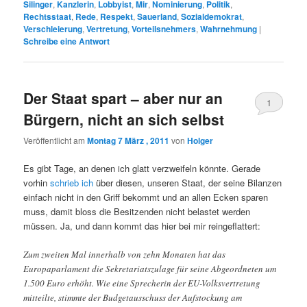
Silinger
,
Kanzlerin
,
Lobbyist
,
Mir
,
Nominierung
,
Politik
,
Rechtsstaat
,
Rede
,
Respekt
,
Sauerland
,
Sozialdemokrat
,
Verschleierung
,
Vertretung
,
Vorteilsnehmers
,
Wahrnehmung
|
Schreibe eine Antwort
Der Staat spart – aber nur an
1
Bürgern, nicht an sich selbst
Veröffentlicht am
Montag 7 März , 2011
von
Holger
Es gibt Tage, an denen ich glatt verzweifeln könnte. Gerade
vorhin
schrieb ich
über diesen, unseren Staat, der seine Bilanzen
einfach nicht in den Griff bekommt und an allen Ecken sparen
muss, damit bloss die Besitzenden nicht belastet werden
müssen. Ja, und dann kommt das hier bei mir reingeflattert:
Zum zweiten Mal innerhalb von zehn Monaten hat das
Europaparlament die Sekretariatszulage für seine Abgeordneten um
1.500 Euro erhöht. Wie eine Sprecherin der EU-Volksvertretung
mitteilte, stimmte der Budgetausschuss der Aufstockung am