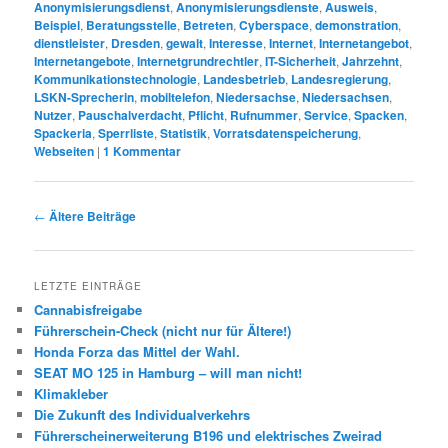
Anonymisierungsdienst
,
Anonymisierungsdienste
,
Ausweis
,
Beispiel
,
Beratungsstelle
,
Betreten
,
Cyberspace
,
demonstration
,
dienstleister
,
Dresden
,
gewalt
,
Interesse
,
Internet
,
Internetangebot
,
Internetangebote
,
Internetgrundrechtler
,
IT-Sicherheit
,
Jahrzehnt
,
Kommunikationstechnologie
,
Landesbetrieb
,
Landesregierung
,
LSKN-Sprecherin
,
mobiltelefon
,
Niedersachse
,
Niedersachsen
,
Nutzer
,
Pauschalverdacht
,
Pflicht
,
Rufnummer
,
Service
,
Spacken
,
Spackeria
,
Sperrliste
,
Statistik
,
Vorratsdatenspeicherung
,
Webseiten
|
1
Kommentar
Beitrags-
←
Ältere Beiträge
Navigation
LETZTE EINTRÄGE
Cannabisfreigabe
Führerschein-Check (nicht nur für Ältere!)
Honda Forza das Mittel der Wahl.
SEAT MO 125 in Hamburg – will man nicht!
Klimakleber
Die Zukunft des Individualverkehrs
Führerscheinerweiterung B196 und elektrisches Zweirad