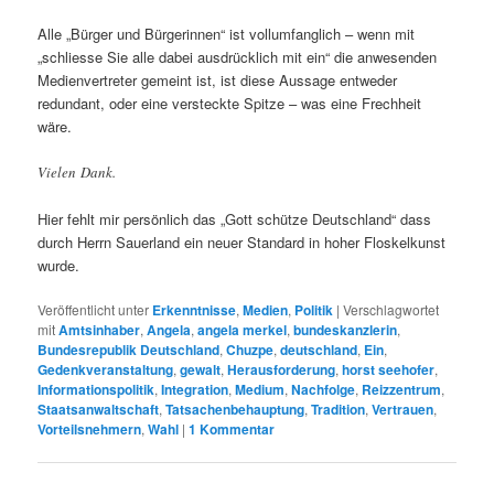
Alle „Bürger und Bürgerinnen“ ist vollumfanglich – wenn mit
„schliesse Sie alle dabei ausdrücklich mit ein“ die anwesenden
Medienvertreter gemeint ist, ist diese Aussage entweder
redundant, oder eine versteckte Spitze – was eine Frechheit
wäre.
Vielen Dank.
Hier fehlt mir persönlich das „Gott schütze Deutschland“ dass
durch Herrn Sauerland ein neuer Standard in hoher Floskelkunst
wurde.
Veröffentlicht unter
Erkenntnisse
,
Medien
,
Politik
|
Verschlagwortet
mit
Amtsinhaber
,
Angela
,
angela merkel
,
bundeskanzlerin
,
Bundesrepublik Deutschland
,
Chuzpe
,
deutschland
,
Ein
,
Gedenkveranstaltung
,
gewalt
,
Herausforderung
,
horst seehofer
,
Informationspolitik
,
Integration
,
Medium
,
Nachfolge
,
Reizzentrum
,
Staatsanwaltschaft
,
Tatsachenbehauptung
,
Tradition
,
Vertrauen
,
Vorteilsnehmern
,
Wahl
|
1
Kommentar