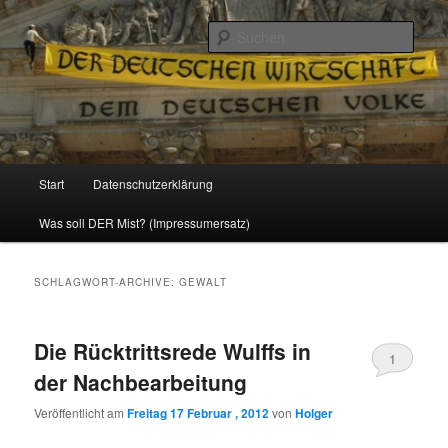
Politik, Wirtschaft, Soziales und Gesellschaft
Such
Reizzentrum
Hauptmenü
Start
Datenschutzerklärung
Zum
Zum
Was soll DER Mist? (Impressumersatz)
Inhalt
sekundären
wechseln
Inhalt
SCHLAGWORT-ARCHIVE:
GEWALT
wechseln
Die Rücktrittsrede Wulffs in
1
der Nachbearbeitung
Veröffentlicht am
Freitag 17 Februar , 2012
von
Holger