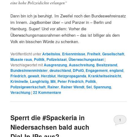
eine hohe Polizeidichte erlangen“
Dann bin ich ja beruhigt. Im Zweifel noch den Bundeswehreinsatz
im Innern. Jagdbomber über – und Panzer in – Berlin und
Hamburg. Super! Und vor allem: Vorher die
Überwachungsmassnahmen erhöhen – das ist billiger als dem
Volk ein bisschen Würde zu schenken.
Veröffentlicht unter
Arbeitslos
,
Erkenntnisse
,
Freiheit
,
Gesellschaft
,
Musste raus
,
Politik
,
Polizeistaat
,
Überwachungsstaat
|
Verschlagwortet mit
Ausgrenzung
,
Ausschreitung
,
Besitzstand
,
Bundesinnenminister
,
deutschland
,
DPolG
,
Engagement
,
england
,
Friedrich
,
gewalt
,
Herzblut
,
Hetzpropaganda
,
Krankheitseinsicht
,
Kriminelle
,
Langfristig
,
Mit
,
Peter Friedrich
,
Politik
,
Polizeigewerkschaft
,
Rainer
,
Rainer Wendt
,
Sei
,
Spannung
,
Verachtung
|
22
Kommentare
Sperrt die #Spackeria in
1
Niedersachsen bald auch
Dial-Ip-IPs aus?