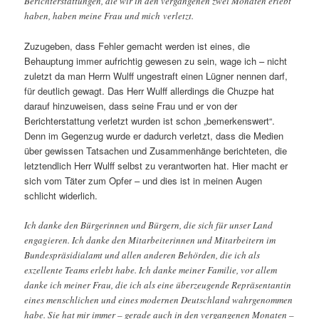
Berichterstattungen, die wir in den vergangenen zwei Monaten erlebt
haben, haben meine Frau und mich verletzt.
Zuzugeben, dass Fehler gemacht werden ist eines, die
Behauptung immer aufrichtig gewesen zu sein, wage ich – nicht
zuletzt da man Herrn Wulff ungestraft einen Lügner nennen darf,
für deutlich gewagt. Das Herr Wulff allerdings die Chuzpe hat
darauf hinzuweisen, dass seine Frau und er von der
Berichterstattung verletzt wurden ist schon „bemerkenswert“.
Denn im Gegenzug wurde er dadurch verletzt, dass die Medien
über gewissen Tatsachen und Zusammenhänge berichteten, die
letztendlich Herr Wulff selbst zu verantworten hat. Hier macht er
sich vom Täter zum Opfer – und dies ist in meinen Augen
schlicht widerlich.
Ich danke den Bürgerinnen und Bürgern, die sich für unser Land
engagieren. Ich danke den Mitarbeiterinnen und Mitarbeitern im
Bundespräsidialamt und allen anderen Behörden, die ich als
exzellente Teams erlebt habe. Ich danke meiner Familie, vor allem
danke ich meiner Frau, die ich als eine überzeugende Repräsentantin
eines menschlichen und eines modernen Deutschland wahrgenommen
habe. Sie hat mir immer – gerade auch in den vergangenen Monaten –