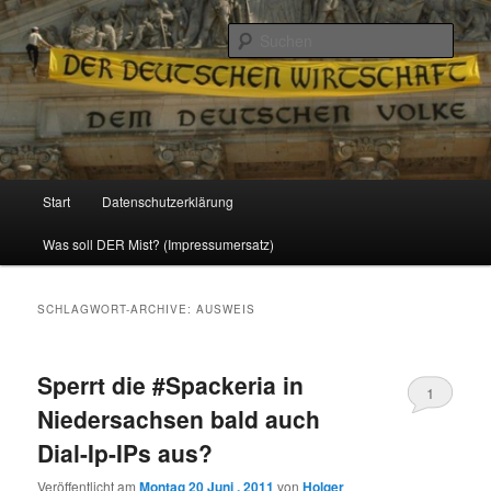
Politik, Wirtschaft, Soziales und Gesellschaft
Such
Reizzentrum
Hauptmenü
Start
Datenschutzerklärung
Zum
Zum
Was soll DER Mist? (Impressumersatz)
Inhalt
sekundären
wechseln
Inhalt
SCHLAGWORT-ARCHIVE:
AUSWEIS
wechseln
Sperrt die #Spackeria in
1
Niedersachsen bald auch
Dial-Ip-IPs aus?
Veröffentlicht am
Montag 20 Juni , 2011
von
Holger