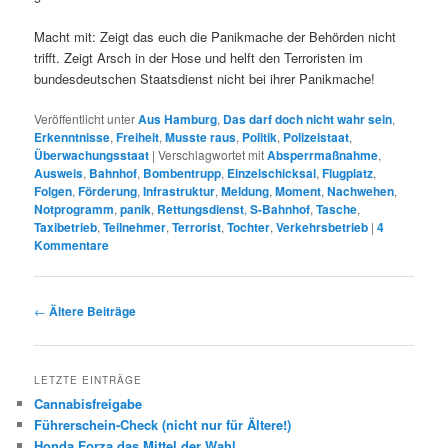
Macht mit: Zeigt das euch die Panikmache der Behörden nicht
trifft. Zeigt Arsch in der Hose und helft den Terroristen im
bundesdeutschen Staatsdienst nicht bei ihrer Panikmache!
Veröffentlicht unter
Aus Hamburg
,
Das darf doch nicht wahr sein
,
Erkenntnisse
,
Freiheit
,
Musste raus
,
Politik
,
Polizeistaat
,
Überwachungsstaat
|
Verschlagwortet mit
Absperrmaßnahme
,
Ausweis
,
Bahnhof
,
Bombentrupp
,
Einzelschicksal
,
Flugplatz
,
Folgen
,
Förderung
,
Infrastruktur
,
Meldung
,
Moment
,
Nachwehen
,
Notprogramm
,
panik
,
Rettungsdienst
,
S-Bahnhof
,
Tasche
,
Taxibetrieb
,
Teilnehmer
,
Terrorist
,
Tochter
,
Verkehrsbetrieb
|
4
Kommentare
Beitrags-
←
Ältere Beiträge
Navigation
LETZTE EINTRÄGE
Cannabisfreigabe
Führerschein-Check (nicht nur für Ältere!)
Honda Forza das Mittel der Wahl.