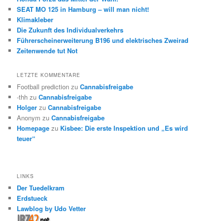
SEAT MO 125 in Hamburg – will man nicht!
Klimakleber
Die Zukunft des Individualverkehrs
Führerscheinerweiterung B196 und elektrisches Zweirad
Zeitenwende tut Not
LETZTE KOMMENTARE
Football prediction
zu
Cannabisfreigabe
-thh
zu
Cannabisfreigabe
Holger
zu
Cannabisfreigabe
Anonym
zu
Cannabisfreigabe
Homepage
zu
Kisbee: Die erste Inspektion und „Es wird
teuer“
LINKS
Der Tuedelkram
Erdstueck
Lawblog by Udo Vetter