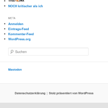
NOCH kritischer als ich
META
Anmelden
Eintrags-Feed
Kommentar-Feed
WordPress.org
S
u
c
h
e
Mastodon
n
Datenschutzerklärung
Stolz präsentiert von WordPress