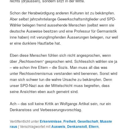
rechts (dr)aussen), sondern sitzt in der Mitte.
Schon der Herabwürdigung anderen Kulturen ist zu bekämpfen.
Aber selbst jahrzehntelange Gewerkschaftsmitglieder und SPD-
Wähler belegen fremd aussehende Menschen (selbst wenn sie
deutsche Ausweise besitzen und eine Professur für Germanistik
inne haben) mit verunglimpfenden Äusserungen belegen, nur weil
er eine dunklere Hautfarbe hat.
Eben diese Menschen fühlen sich nicht angesprochen, wenn
über „Rechtsextrem“ gesprochen wird. Schliesslich wählen sie ja
– wie schon ihre Eltern – die Sozis. Man muss all das was
unter Rechtsextremismus verstanden wird benennen. Sonst wird
man sich schwer tun die wahre Ursache zu bekämpfen. Denn
unser SPD-Nazi aus der Mittelschicht muss begreifen, dass
seine Ansichten eben auch gemeint sind.
Ach – das soll keine Kritik an Wolfgangs Artikel sein, nur ein
Denkanstoss und Verbesserungsvorschlag.
Veröffentlicht unter
Erkenntnisse
,
Freiheit
,
Gesellschaft
,
Musste
raus
|
Verschlagwortet mit
Ausweis
,
Denkanstoß
,
Eltern
,