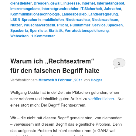
dienstleister
,
Dresden
,
gewalt
,
Interesse
,
Internet
,
Internetangebot
,
Internetangebote
,
Internetgrundrechtler
,
IT-Sicherheit
,
Jahrzehnt
,
Kommunikationstechnologie
,
Landesbetrieb
,
Landesregierung
,
LSKN-Sprecherin
,
mobiltelefon
,
Niedersachse
,
Niedersachsen
,
Nutzer
,
Pauschalverdacht
,
Pflicht
,
Rufnummer
,
Service
,
Spacken
,
Spackeria
,
Sperrliste
,
Statistik
,
Vorratsdatenspeicherung
,
Webseiten
|
1
Kommentar
Warum ich „Rechtsextrem“
2
für den falschen Begriff halte
Veröffentlicht am
Mittwoch 9 Februar , 2011
von
Holger
Wolfgang Dudda hat in der Zeit ein Plätzchen gefunden, einen
sehr schönen und inhaltlich guten Artikel zu
veröffentlichen
. Nur
eines stört mich: Der Begriff Rechtsextrem.
Wir – die nicht mit diesem Begriff gemeint sind, von niemandem
– verwässern mit diesem Begriff das eigentliche Problem. Denn
das ureigenste Problem ist nicht rechtsextrem (= GANZ weit