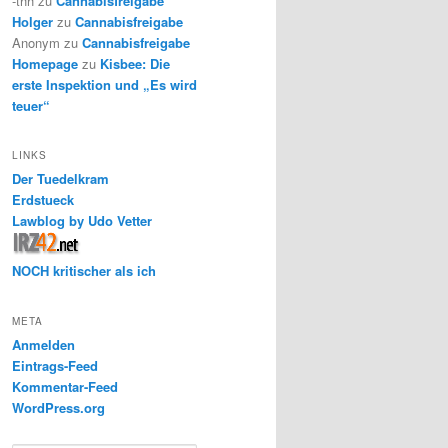
-thh
zu
Cannabisfreigabe
Holger
zu
Cannabisfreigabe
Anonym
zu
Cannabisfreigabe
Homepage
zu
Kisbee: Die
erste Inspektion und „Es wird
teuer“
LINKS
Der Tuedelkram
Erdstueck
Lawblog by Udo Vetter
NOCH kritischer als ich
META
Anmelden
Eintrags-Feed
Kommentar-Feed
WordPress.org