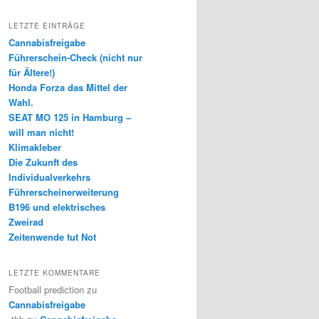
LETZTE EINTRÄGE
Cannabisfreigabe
Führerschein-Check (nicht nur
für Ältere!)
Honda Forza das Mittel der
Wahl.
SEAT MO 125 in Hamburg –
will man nicht!
Klimakleber
Die Zukunft des
Individualverkehrs
Führerscheinerweiterung
B196 und elektrisches
Zweirad
Zeitenwende tut Not
LETZTE KOMMENTARE
Football prediction
zu
Cannabisfreigabe