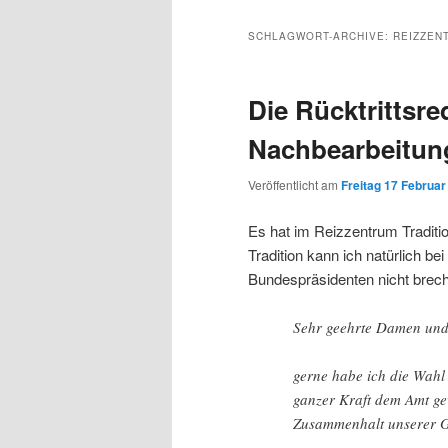
Inhalt
sekundären
SCHLAGWORT-ARCHIVE:
REIZZEN
wechseln
Inhalt
Die Rücktrittsre
wechseln
Nachbearbeitun
Veröffentlicht am
Freitag 17 Februar
Es hat im Reizzentrum Traditio
Tradition kann ich natürlich be
Bundespräsidenten nicht brec
Sehr geehrte Damen und 
gerne habe ich die Wah
ganzer Kraft dem Amt ge
Zusammenhalt unserer Ge