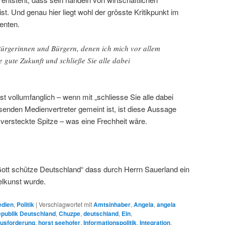
ist. Und genau hier liegt wohl der grösste Kritikpunkt im
enten.
ürgerinnen und Bürgern, denen ich mich vor allem
e gute Zukunft und schließe Sie alle dabei
st vollumfanglich – wenn mit „schliesse Sie alle dabei
senden Medienvertreter gemeint ist, ist diese Aussage
versteckte Spitze – was eine Frechheit wäre.
„Gott schütze Deutschland“ dass durch Herrn Sauerland ein
elkunst wurde.
dien
,
Politik
|
Verschlagwortet mit
Amtsinhaber
,
Angela
,
angela
publik Deutschland
,
Chuzpe
,
deutschland
,
Ein
,
usforderung
,
horst seehofer
,
Informationspolitik
,
Integration
,