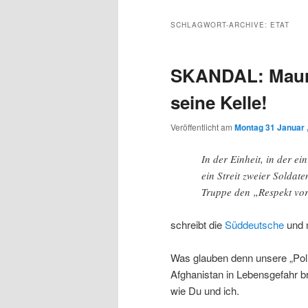
Inhalt
sekundären
SCHLAGWORT-ARCHIVE:
ETAT
wechseln
Inhalt
SKANDAL: Maure
wechseln
seine Kelle!
Veröffentlicht am
Montag 31 Januar 
In der Einheit, in der e
ein Streit zweier Soldate
Truppe den „Respekt vor 
schreibt die
Süddeutsche
und m
Was glauben denn unsere „Polit
Afghanistan in Lebensgefahr 
wie Du und ich.