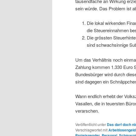
tausendfache an Wirkung erzie
sein würde. Das Problem ist a
Die lokal wirkenden Fin
die Steuereinnahmen be
Die grössten Steuerhinte
sind schwachsinnige Sub
Um das Verhältnis noch einmal 
Zahlung kommen 1.330 Euro St
Bundesbürger wird durch diese
sind dagegen ein Schnäppchen
Wann endlich erhebt der Volks
Vasallen, die in teuersten Bür
verarschen.
Veröffentlicht unter
Das darf doch ni
Verschlagwortet mit
Arbeitlosengeld
Parteispender
,
Personal
,
Schmarot