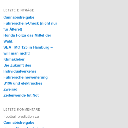
LETZTE EINTRÄGE
Cannabisfreigabe
Führerschein-Check (nicht nur
für Ältere!)
Honda Forza das Mittel der
Wahl.
SEAT MO 125 in Hamburg –
will man nicht!
Klimakleber
Die Zukunft des
Individualverkehrs
Führerscheinerweiterung
B196 und elektrisches
Zweirad
Zeitenwende tut Not
LETZTE KOMMENTARE
Football prediction
zu
Cannabisfreigabe