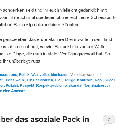
achdenken seid und ihr euch vielleicht gedanklich mit
könnt ihr euch mal überlegen ob vielleicht eure Schiessport-
nlichen Respektprobleme leiden könnten.
die gerade eben das erste Mal ihre Dienstwaffe in der Hand
ienstjahren nochmal, wieviel Respekt sie vor der Waffe
ll an Dinge, die man in steter Verfügungsgewalt hat. So
 ihr unüberlegt nutzt.
sste raus
,
Politik
,
Wertvolles Sinnloses
|
Verschlagwortet mit
hr
,
Dienstwaffe
,
Einsteckkarten
,
Etat
,
Heilige
,
Kontrolle
,
Kopf
,
Kugel
,
ker
,
Polizist
,
Respekt
,
Respektprobleme
,
skandal
,
Terminalserver
,
e eine Antwort
ber das asoziale Pack in
2