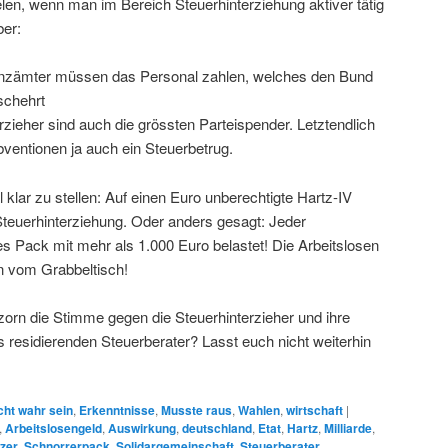
len, wenn man im Bereich Steuerhinterziehung aktiver tätig
ber:
anzämter müssen das Personal zahlen, welches den Bund
schehrt
rzieher sind auch die grössten Parteispender. Letztendlich
ventionen ja auch ein Steuerbetrug.
klar zu stellen: Auf einen Euro unberechtigte Hartz-IV
euerhinterziehung. Oder anders gesagt: Jeder
s Pack mit mehr als 1.000 Euro belastet! Die Arbeitslosen
 vom Grabbeltisch!
zorn die Stimme gegen die Steuerhinterzieher und ihre
os residierenden Steuerberater? Lasst euch nicht weiterhin
cht wahr sein
,
Erkenntnisse
,
Musste raus
,
Wahlen
,
wirtschaft
|
,
Arbeitslosengeld
,
Auswirkung
,
deutschland
,
Etat
,
Hartz
,
Milliarde
,
zer
,
Schnorrerpack
,
Solidargemeinschaft
,
Steuerberater
,