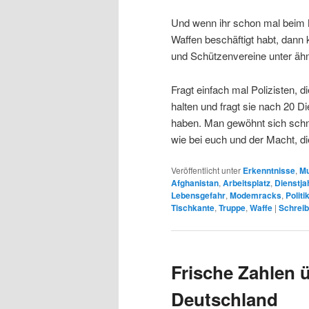
Und wenn ihr schon mal beim N
Waffen beschäftigt habt, dann 
und Schützenvereine unter äh
Fragt einfach mal Polizisten, 
halten und fragt sie nach 20 D
haben. Man gewöhnt sich schne
wie bei euch und der Macht, die
Veröffentlicht unter
Erkenntnisse
,
Mu
Afghanistan
,
Arbeitsplatz
,
Dienstja
Lebensgefahr
,
Modemracks
,
Politi
Tischkante
,
Truppe
,
Waffe
|
Schreib
Frische Zahlen ü
Deutschland