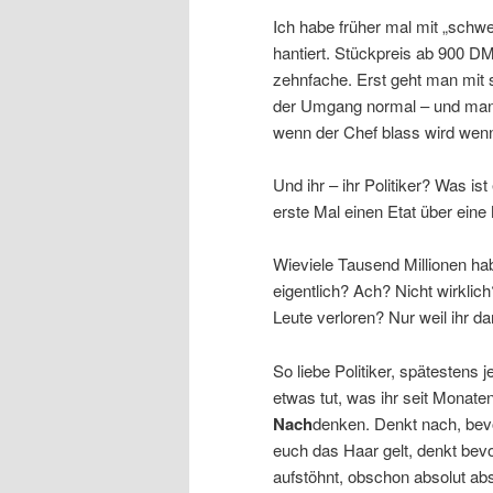
Ich habe früher mal mit „schw
hantiert. Stückpreis ab 900 DM
zehnfache. Erst geht man mit 
der Umgang normal – und man s
wenn der Chef blass wird wenn
Und ihr – ihr Politiker? Was ist
erste Mal einen Etat über eine 
Wieviele Tausend Millionen hab
eigentlich? Ach? Nicht wirkli
Leute verloren? Nur weil ihr da
So liebe Politiker, spätestens j
etwas tut, was ihr seit Monate
Nach
denken. Denkt nach, bev
euch das Haar gelt, denkt bevo
aufstöhnt, obschon absolut ab