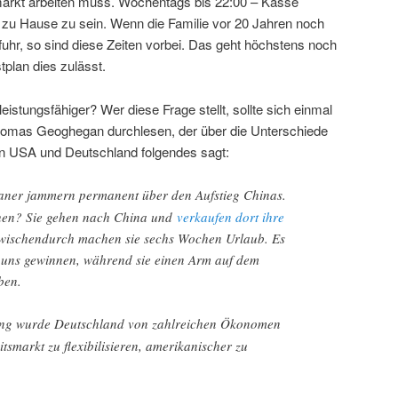
markt arbeiten muss. Wochentags bis 22:00 – Kasse
u Hause zu sein. Wenn die Familie vor 20 Jahren noch
fuhr, so sind diese Zeiten vorbei. Das geht höchstens noch
plan dies zulässt.
istungsfähiger? Wer diese Frage stellt, sollte sich einmal
omas Geoghegan durchlesen, der über die Unterschiede
en USA und Deutschland folgendes sagt:
ner jammern permanent über den Aufstieg Chinas.
hen? Sie gehen nach China und
verkaufen dort ihre
wischendurch machen sie sechs Wochen Urlaub. Es
en uns gewinnen, während sie einen Arm auf dem
ben.
ng wurde Deutschland von zahlreichen Ökonomen
tsmarkt zu flexibilisieren, amerikanischer zu