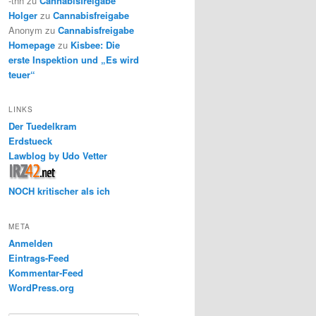
-thh
zu
Cannabisfreigabe
Holger
zu
Cannabisfreigabe
Anonym
zu
Cannabisfreigabe
Homepage
zu
Kisbee: Die
erste Inspektion und „Es wird
teuer“
LINKS
Der Tuedelkram
Erdstueck
Lawblog by Udo Vetter
NOCH kritischer als ich
META
Anmelden
Eintrags-Feed
Kommentar-Feed
WordPress.org