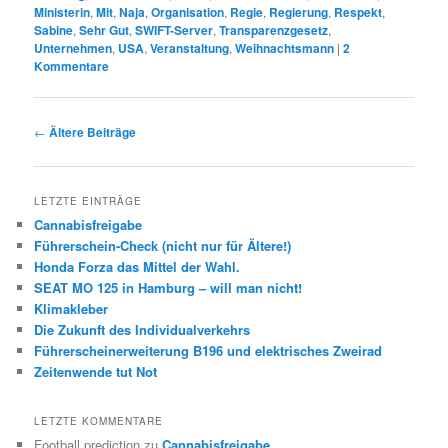
Ministerin
,
Mit
,
Naja
,
Organisation
,
Regie
,
Regierung
,
Respekt
,
Sabine
,
Sehr Gut
,
SWIFT-Server
,
Transparenzgesetz
,
Unternehmen
,
USA
,
Veranstaltung
,
Weihnachtsmann
|
2
Kommentare
Beitrags-
←
Ältere Beiträge
Navigation
LETZTE EINTRÄGE
Cannabisfreigabe
Führerschein-Check (nicht nur für Ältere!)
Honda Forza das Mittel der Wahl.
SEAT MO 125 in Hamburg – will man nicht!
Klimakleber
Die Zukunft des Individualverkehrs
Führerscheinerweiterung B196 und elektrisches Zweirad
Zeitenwende tut Not
LETZTE KOMMENTARE
Football prediction
zu
Cannabisfreigabe