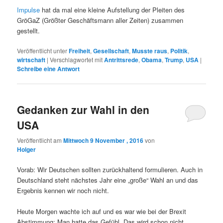
Impulse
hat da mal eine kleine Aufstellung der Pleiten des
GröGaZ (Größter Geschäftsmann aller Zeiten) zusammen
gestellt.
Veröffentlicht unter
Freiheit
,
Gesellschaft
,
Musste raus
,
Politik
,
wirtschaft
|
Verschlagwortet mit
Antrittsrede
,
Obama
,
Trump
,
USA
|
Schreibe eine Antwort
Gedanken zur Wahl in den
USA
Veröffentlicht am
Mittwoch 9 November , 2016
von
Holger
Vorab: Wir Deutschen sollten zurückhaltend formulieren. Auch in
Deutschland steht nächstes Jahr eine „große“ Wahl an und das
Ergebnis kennen wir noch nicht.
Heute Morgen wachte ich auf und es war wie bei der Brexit
Abstimmung: Man hatte das Gefühl „Das wird schon nicht