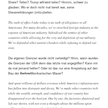
Share? Teilen? Trump will/wird teilen? Hmmm, schwer zu
glauben. Wo er doch nicht mal bereit war, seine
Steuererklärungen (mitzu)teilen.
The oath of office I take today is an oath of allegiance to all
Americans. For many decades, we’ve enriched foreign industry at the
expense of American industry; Subsidized the armies of other
countries while allowing for the very sad depletion of our military;
We’ve defended other nation’s borders while refusing to defend our
own;
Die eigenen Grenzen wurde nicht verteidigt? Hmm, wann wurden
die Grenzen der USA denn das letzte mal angegriffen? Kann mir
da mal jemand helfen? Oder ist das nur eine Anspielung auf den
Bau der
Berliner
Mexikanischen Mauer?
And spent trillions of dollars overseas while America’s infrastructure
has fallen into disrepair and decay. We’ve made other countries rich
while the wealth, strength, and confidence of our country has
disappeared over the horizon. One by one, the factories shuttered and
left our shores, with not even a thought about the millions upon