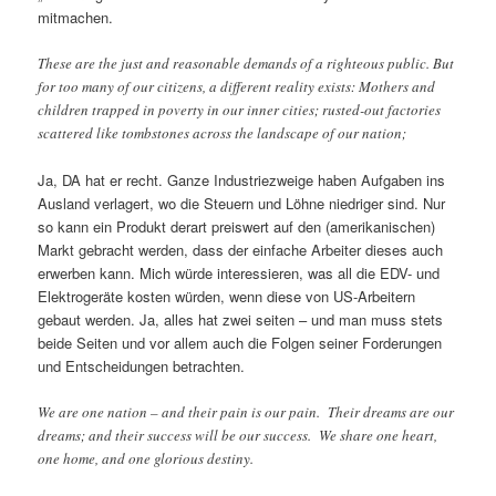
mitmachen.
These are the just and reasonable demands of a righteous public. But
for too many of our citizens, a different reality exists: Mothers and
children trapped in poverty in our inner cities; rusted-out factories
scattered like tombstones across the landscape of our nation;
Ja, DA hat er recht. Ganze Industriezweige haben Aufgaben ins
Ausland verlagert, wo die Steuern und Löhne niedriger sind. Nur
so kann ein Produkt derart preiswert auf den (amerikanischen)
Markt gebracht werden, dass der einfache Arbeiter dieses auch
erwerben kann. Mich würde interessieren, was all die EDV- und
Elektrogeräte kosten würden, wenn diese von US-Arbeitern
gebaut werden. Ja, alles hat zwei seiten – und man muss stets
beide Seiten und vor allem auch die Folgen seiner Forderungen
und Entscheidungen betrachten.
We are one nation – and their pain is our pain. Their dreams are our
dreams; and their success will be our success. We share one heart,
one home, and one glorious destiny.