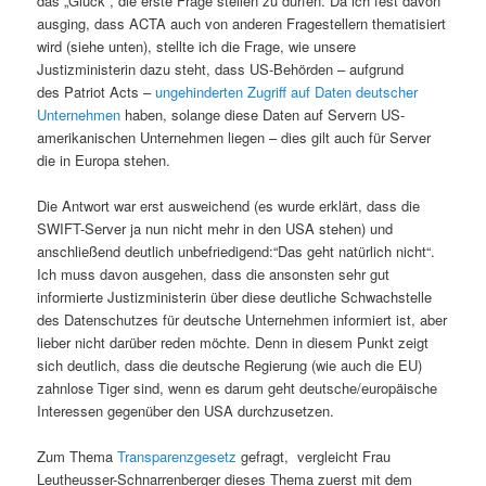
das „Glück“, die erste Frage stellen zu dürfen. Da ich fest davon
ausging, dass ACTA auch von anderen Fragestellern thematisiert
wird (siehe unten), stellte ich die Frage, wie unsere
Justizministerin dazu steht, dass US-Behörden – aufgrund
des Patriot Acts –
ungehinderten Zugriff auf Daten deutscher
Unternehmen
haben, solange diese Daten auf Servern US-
amerikanischen Unternehmen liegen – dies gilt auch für Server
die in Europa stehen.
Die Antwort war erst ausweichend (es wurde erklärt, dass die
SWIFT-Server ja nun nicht mehr in den USA stehen) und
anschließend deutlich unbefriedigend:“Das geht natürlich nicht“.
Ich muss davon ausgehen, dass die ansonsten sehr gut
informierte Justizministerin über diese deutliche Schwachstelle
des Datenschutzes für deutsche Unternehmen informiert ist, aber
lieber nicht darüber reden möchte. Denn in diesem Punkt zeigt
sich deutlich, dass die deutsche Regierung (wie auch die EU)
zahnlose Tiger sind, wenn es darum geht deutsche/europäische
Interessen gegenüber den USA durchzusetzen.
Zum Thema
Transparenzgesetz
gefragt, vergleicht Frau
Leutheusser-Schnarrenberger dieses Thema zuerst mit dem