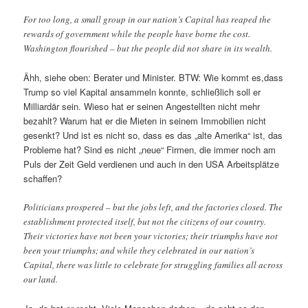
For too long, a small group in our nation’s Capital has reaped the
rewards of government while the people have borne the cost.
Washington flourished – but the people did not share in its wealth.
Ähh, siehe oben: Berater und Minister. BTW: Wie kommt es,dass
Trump so viel Kapital ansammeln konnte, schließlich soll er
Milliardär sein. Wieso hat er seinen Angestellten nicht mehr
bezahlt? Warum hat er die Mieten in seinem Immobilien nicht
gesenkt? Und ist es nicht so, dass es das „alte Amerika“ ist, das
Probleme hat? Sind es nicht „neue“ Firmen, die immer noch am
Puls der Zeit Geld verdienen und auch in den USA Arbeitsplätze
schaffen?
Politicians prospered – but the jobs left, and the factories closed. The
establishment protected itself, but not the citizens of our country.
Their victories have not been your victories; their triumphs have not
been your triumphs; and while they celebrated in our nation’s
Capital, there was little to celebrate for struggling families all across
our land.