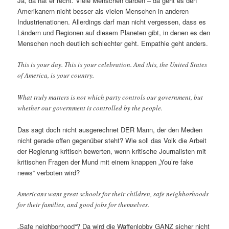
Ja, da hat er recht. Viele Menschen darben – da geht es den
Amerikanern nicht besser als vielen Menschen in anderen
Industrienationen. Allerdings darf man nicht vergessen, dass es
Ländern und Regionen auf diesem Planeten gibt, in denen es den
Menschen noch deutlich schlechter geht. Empathie geht anders.
This is your day. This is your celebration. And this, the United States
of America, is your country.
What truly matters is not which party controls our government, but
whether our government is controlled by the people.
Das sagt doch nicht ausgerechnet DER Mann, der den Medien
nicht gerade offen gegenüber steht? Wie soll das Volk die Arbeit
der Regierung kritisch bewerten, wenn kritische Journalisten mit
kritischen Fragen der Mund mit einem knappen „You’re fake
news“ verboten wird?
Americans want great schools for their children, safe neighborhoods
for their families, and good jobs for themselves.
„Safe neighborhood“? Da wird die Waffenlobby GANZ sicher nicht