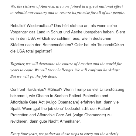
We, the citizens of America, are now joined in a great national effort
to rebuild our country and to restore its promise for all of our people.
Rebuild? Wiederaufbau? Das hört sich so an, als wenn seine
Vorgänger das Land in Schutt und Asche übergeben haben. Sieht
es in den USA wirklich so schlimm aus, wie in deutschen
Städten nach den Bombennächten? Oder hat ein Tsunami/Orkan
die USA total geplättet?
Together, we will determine the course of America and the world for
years to come. We will face challenges. We will confront hardships.
But we will get the job done.
Confront Hardships? Mühsal? Wenn Trump so viel Unterstützung
bekommt, wie Obama in Sachen Patient Protection and
Affordable Care Act (vulgo Obamacare) erfahren hat, dann viel
Spaß. Wenn „get the job done“ bedeutet z.B. den Patient
Protection and Affordable Care Act (vulgo Obamacare) zu
revidieren, dann gute Nacht Amerikaner.
Every four years, we gather on these steps to carry out the orderly