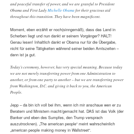
and peaceful transfer of power, and we are grateful to President
Obama and First Lady
Michelle Obama
for their gracious aid
throughout this transition. They have been magnificent.
Moment, eben erzählt er noch(sinngemäß), dass das Land in
Scherben liegt und nun dankt er seinem Vorgänger? HALT!
Genau lesen! Inhaltlich dankt er Obama nur für die Übergabe,
nicht für seine Tätigkeiten während seiner beiden Amtszeiten –
dann ist ja gut.
Today’s ceremony, however, has very special meaning. Because today
we are not merely transferring power from one Administration to
another, or from one party to another – but we are transferring power
from Washington, D.C. and giving it back to you, the American
People.
Jepp – da bin ich voll bei ihm, wenn ich mir anschaue wen er zu
Beratern und Ministern macht/gemacht hat. DAS ist das Volk (der
Banker und eben des Sumpfes, den Trump versprach
auszutrocknen). „The american people“ meint wahrscheinlich
„american people making money in Wallstreet“.