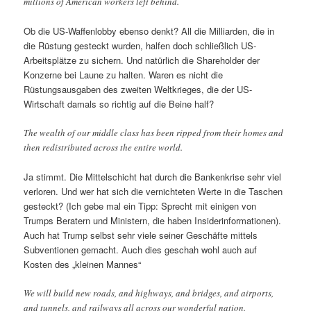
millions of American workers left behind.
Ob die US-Waffenlobby ebenso denkt? All die Milliarden, die in
die Rüstung gesteckt wurden, halfen doch schließlich US-
Arbeitsplätze zu sichern. Und natürlich die Shareholder der
Konzerne bei Laune zu halten. Waren es nicht die
Rüstungsausgaben des zweiten Weltkrieges, die der US-
Wirtschaft damals so richtig auf die Beine half?
The wealth of our middle class has been ripped from their homes and
then redistributed across the entire world.
Ja stimmt. Die Mittelschicht hat durch die Bankenkrise sehr viel
verloren. Und wer hat sich die vernichteten Werte in die Taschen
gesteckt? (Ich gebe mal ein Tipp: Sprecht mit einigen von
Trumps Beratern und Ministern, die haben Insiderinformationen).
Auch hat Trump selbst sehr viele seiner Geschäfte mittels
Subventionen gemacht. Auch dies geschah wohl auch auf
Kosten des „kleinen Mannes“
We will build new roads, and highways, and bridges, and airports,
and tunnels, and railways all across our wonderful nation.