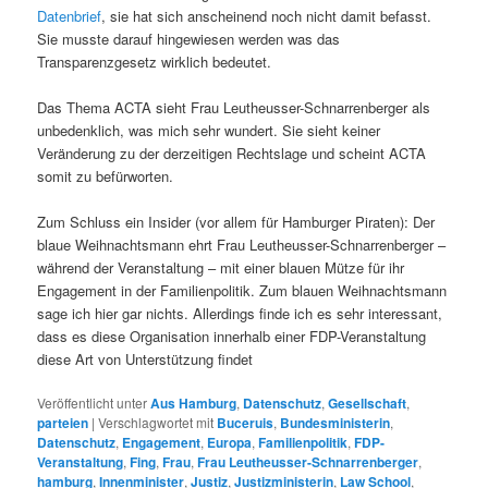
Datenbrief
, sie hat sich anscheinend noch nicht damit befasst.
Sie musste darauf hingewiesen werden was das
Transparenzgesetz wirklich bedeutet.
Das Thema ACTA sieht Frau Leutheusser-Schnarrenberger als
unbedenklich, was mich sehr wundert. Sie sieht keiner
Veränderung zu der derzeitigen Rechtslage und scheint ACTA
somit zu befürworten.
Zum Schluss ein Insider (vor allem für Hamburger Piraten): Der
blaue Weihnachtsmann ehrt Frau Leutheusser-Schnarrenberger –
während der Veranstaltung – mit einer blauen Mütze für ihr
Engagement in der Familienpolitik. Zum blauen Weihnachtsmann
sage ich hier gar nichts. Allerdings finde ich es sehr interessant,
dass es diese Organisation innerhalb einer FDP-Veranstaltung
diese Art von Unterstützung findet
Veröffentlicht unter
Aus Hamburg
,
Datenschutz
,
Gesellschaft
,
parteien
|
Verschlagwortet mit
Buceruis
,
Bundesministerin
,
Datenschutz
,
Engagement
,
Europa
,
Familienpolitik
,
FDP-
Veranstaltung
,
Fing
,
Frau
,
Frau Leutheusser-Schnarrenberger
,
hamburg
,
Innenminister
,
Justiz
,
Justizministerin
,
Law School
,