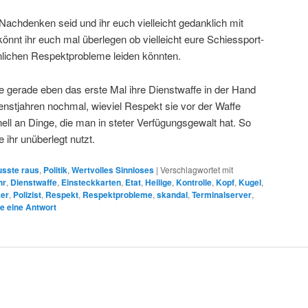
achdenken seid und ihr euch vielleicht gedanklich mit
könnt ihr euch mal überlegen ob vielleicht eure Schiessport-
nlichen Respektprobleme leiden könnten.
die gerade eben das erste Mal ihre Dienstwaffe in der Hand
ienstjahren nochmal, wieviel Respekt sie vor der Waffe
ll an Dinge, die man in steter Verfügungsgewalt hat. So
 ihr unüberlegt nutzt.
sste raus
,
Politik
,
Wertvolles Sinnloses
|
Verschlagwortet mit
hr
,
Dienstwaffe
,
Einsteckkarten
,
Etat
,
Heilige
,
Kontrolle
,
Kopf
,
Kugel
,
ker
,
Polizist
,
Respekt
,
Respektprobleme
,
skandal
,
Terminalserver
,
e eine Antwort