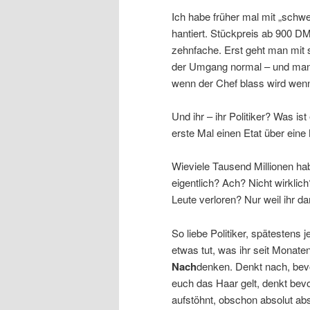
Ich habe früher mal mit „schw
hantiert. Stückpreis ab 900 DM
zehnfache. Erst geht man mit 
der Umgang normal – und man s
wenn der Chef blass wird wenn
Und ihr – ihr Politiker? Was ist
erste Mal einen Etat über eine 
Wieviele Tausend Millionen hab
eigentlich? Ach? Nicht wirkli
Leute verloren? Nur weil ihr da
So liebe Politiker, spätestens j
etwas tut, was ihr seit Monate
Nach
denken. Denkt nach, bev
euch das Haar gelt, denkt bevo
aufstöhnt, obschon absolut ab