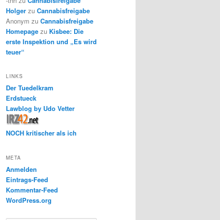
-thh
zu
Cannabisfreigabe
Holger
zu
Cannabisfreigabe
Anonym
zu
Cannabisfreigabe
Homepage
zu
Kisbee: Die
erste Inspektion und „Es wird
teuer“
LINKS
Der Tuedelkram
Erdstueck
Lawblog by Udo Vetter
NOCH kritischer als ich
META
Anmelden
Eintrags-Feed
Kommentar-Feed
WordPress.org