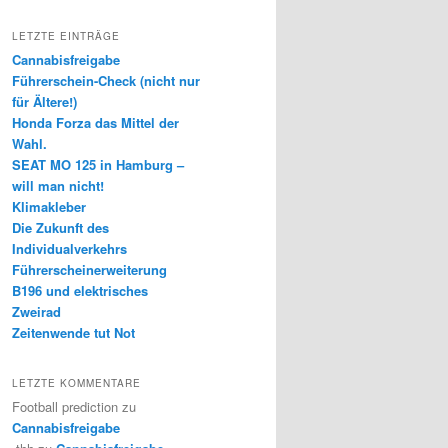
LETZTE EINTRÄGE
Cannabisfreigabe
Führerschein-Check (nicht nur
für Ältere!)
Honda Forza das Mittel der
Wahl.
SEAT MO 125 in Hamburg –
will man nicht!
Klimakleber
Die Zukunft des
Individualverkehrs
Führerscheinerweiterung
B196 und elektrisches
Zweirad
Zeitenwende tut Not
LETZTE KOMMENTARE
Football prediction
zu
Cannabisfreigabe