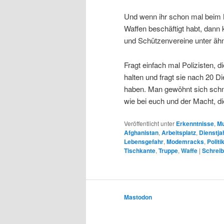
Und wenn ihr schon mal beim N
Waffen beschäftigt habt, dann 
und Schützenvereine unter äh
Fragt einfach mal Polizisten, 
halten und fragt sie nach 20 D
haben. Man gewöhnt sich schne
wie bei euch und der Macht, die
Veröffentlicht unter
Erkenntnisse
,
Mu
Afghanistan
,
Arbeitsplatz
,
Dienstja
Lebensgefahr
,
Modemracks
,
Politi
Tischkante
,
Truppe
,
Waffe
|
Schreib
Mastodon