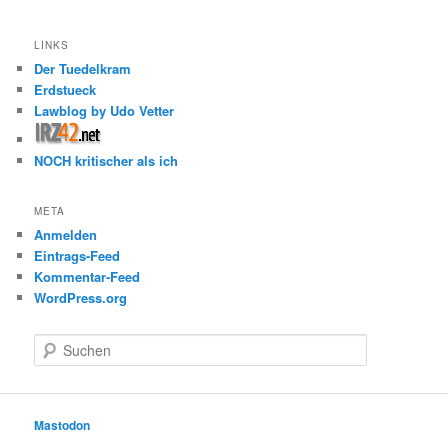
LINKS
Der Tuedelkram
Erdstueck
Lawblog by Udo Vetter
NOCH kritischer als ich
META
Anmelden
Eintrags-Feed
Kommentar-Feed
WordPress.org
S
u
c
h
e
Mastodon
n