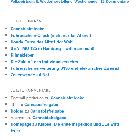
Volkswirtschaft
,
Wiederherstellung
,
Wochenende
|
12
Kommentare
LETZTE EINTRÄGE
Cannabisfreigabe
Führerschein-Check (nicht nur für Ältere!)
Honda Forza das Mittel der Wahl.
SEAT MO 125 in Hamburg – will man nicht!
Klimakleber
Die Zukunft des Individualverkehrs
Führerscheinerweiterung B196 und elektrisches Zweirad
Zeitenwende tut Not
LETZTE KOMMENTARE
Football prediction
zu
Cannabisfreigabe
-thh
zu
Cannabisfreigabe
Holger
zu
Cannabisfreigabe
Anonym
zu
Cannabisfreigabe
Homepage
zu
Kisbee: Die erste Inspektion und „Es wird
teuer“