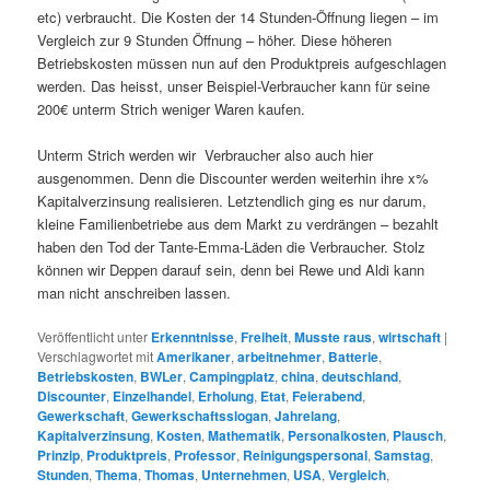
etc) verbraucht. Die Kosten der 14 Stunden-Öffnung liegen – im
Vergleich zur 9 Stunden Öffnung – höher. Diese höheren
Betriebskosten müssen nun auf den Produktpreis aufgeschlagen
werden. Das heisst, unser Beispiel-Verbraucher kann für seine
200€ unterm Strich weniger Waren kaufen.
Unterm Strich werden wir Verbraucher also auch hier
ausgenommen. Denn die Discounter werden weiterhin ihre x%
Kapitalverzinsung realisieren. Letztendlich ging es nur darum,
kleine Familienbetriebe aus dem Markt zu verdrängen – bezahlt
haben den Tod der Tante-Emma-Läden die Verbraucher. Stolz
können wir Deppen darauf sein, denn bei Rewe und Aldi kann
man nicht anschreiben lassen.
Veröffentlicht unter
Erkenntnisse
,
Freiheit
,
Musste raus
,
wirtschaft
|
Verschlagwortet mit
Amerikaner
,
arbeitnehmer
,
Batterie
,
Betriebskosten
,
BWLer
,
Campingplatz
,
china
,
deutschland
,
Discounter
,
Einzelhandel
,
Erholung
,
Etat
,
Feierabend
,
Gewerkschaft
,
Gewerkschaftsslogan
,
Jahrelang
,
Kapitalverzinsung
,
Kosten
,
Mathematik
,
Personalkosten
,
Plausch
,
Prinzip
,
Produktpreis
,
Professor
,
Reinigungspersonal
,
Samstag
,
Stunden
,
Thema
,
Thomas
,
Unternehmen
,
USA
,
Vergleich
,