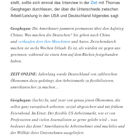
stellt, sollte sich einmal das Interview in der
Zeit
mit Thomas
Geoghegan durchlesen, der über die Unterschiede zwischen
Arbeit/Leistung in den USA und Deutschland folgendes sagt:
Geoghegan:
Die Amerikaner jammern permanent über den Aufstieg
Chinas. Was machen die Deutschen? Sie gehen nach China
und
verkaufen dort ihre Maschinen
und Autos. Zwischendurch
machen sie sechs Wochen Urlaub. Es ist, als würden sie gegen uns
gewinnen, während sie einen Arm auf dem Rücken festgebunden
haben.
ZEIT ONLINE:
Jahrelang wurde Deutschland von zahlreichen
Ökonomen dazu gedrängt, den Arbeitsmarkt zu flexibilisieren,
amerikanischer zu machen…
Geoghegan:
(lacht) Ja, und zwar von genau jenen Ökonomen, die
selbst ganz europäisch arbeiten: sozial abgesichert und mit frühem
Feierabend. Im Ernst: Der flexible US-Arbeitsmarkt, wie er von
Professoren und vielen Journalisten so gerne gelobt wird – was
bedeutet das denn? Amerikanische Arbeitnehmer sind machtlos und
der Willkür ihrer Unternehmen ausgeliefert.