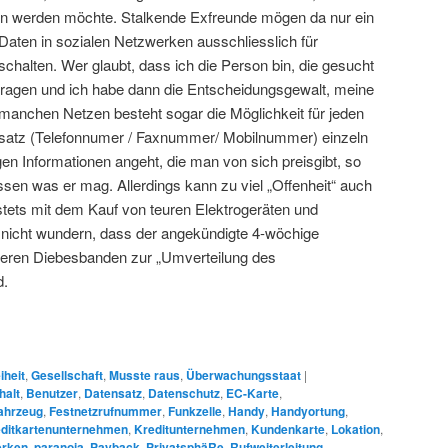
n werden möchte. Stalkende Exfreunde mögen da nur ein
e Daten in sozialen Netzwerken ausschliesslich für
chalten. Wer glaubt, dass ich die Person bin, die gesucht
anfragen und ich habe dann die Entscheidungsgewalt, meine
i manchen Netzen besteht sogar die Möglichkeit für jeden
nsatz (Telefonnumer / Faxnummer/ Mobilnummer) einzeln
gen Informationen angeht, die man von sich preisgibt, so
assen was er mag. Allerdings kann zu viel „Offenheit“ auch
tets mit dem Kauf von teuren Elektrogeräten und
 nicht wundern, dass der angekündigte 4-wöchige
cheren Diebesbanden zur „Umverteilung des
d.
iheit
,
Gesellschaft
,
Musste raus
,
Überwachungsstaat
|
halt
,
Benutzer
,
Datensatz
,
Datenschutz
,
EC-Karte
,
ahrzeug
,
Festnetzrufnummer
,
Funkzelle
,
Handy
,
Handyortung
,
ditkartenunternehmen
,
Kreditunternehmen
,
Kundenkarte
,
Lokation
,
erken
,
paranoia
,
Payback
,
PrivatsphäRe
,
Rufweiterleitung
,