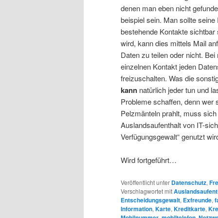
denen man eben nicht gefunde
beispiel sein. Man sollte sein
bestehende Kontakte sichtbar s
wird, kann dies mittels Mail 
Daten zu teilen oder nicht. Be
einzelnen Kontakt jeden Date
freizuschalten. Was die sonsti
kann
natürlich jeder tun und l
Probleme schaffen, denn wer s
Pelzmänteln prahlt, muss sich
Auslandsaufenthalt von IT-si
Verfügungsgewalt“ genutzt wir
Wird fortgeführt…
Veröffentlicht unter
Datenschutz
,
Fre
Verschlagwortet mit
Auslandsaufent
Entscheidungsgewalt
,
Exfreunde
,
f
Information
,
Karte
,
Kreditkarte
,
Kre
Mobilnummer
,
mobiltelefon
,
Netzw