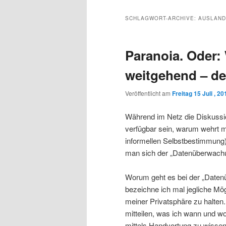
Inhalt
sekundären
SCHLAGWORT-ARCHIVE:
AUSLAND
wechseln
Inhalt
Paranoia. Oder: 
wechseln
weitgehend – d
Veröffentlicht am
Freitag 15 Juli , 20
Während im Netz die Diskussio
verfügbar sein, warum wehrt ma
informellen Selbstbestimmung) 
man sich der „Datenüberwachu
Worum geht es bei der „Date
bezeichne ich mal jegliche Mög
meiner Privatsphäre zu halten
mitteilen, was ich wann und w
mittels Handyortung zu wissen