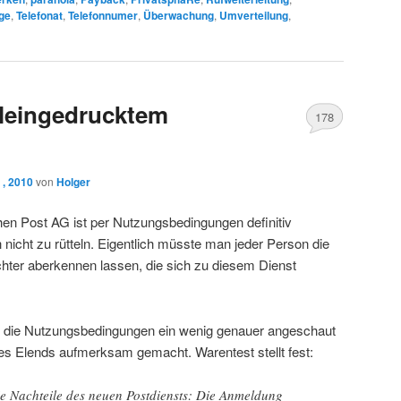
ge
,
Telefonat
,
Telefonnumer
,
Überwachung
,
Umverteilung
,
 Kleingedrucktem
178
 , 2010
von
Holger
en Post AG ist per Nutzungsbedingungen definitiv
h nicht zu rütteln. Eigentlich müsste man jeder Person die
chter aberkennen lassen, die sich zu diesem Dienst
h die Nutzungsbedingungen ein wenig genauer angeschaut
es Elends aufmerksam gemacht. Warentest stellt fest:
e Nachteile des neuen Postdiensts: Die Anmeldung