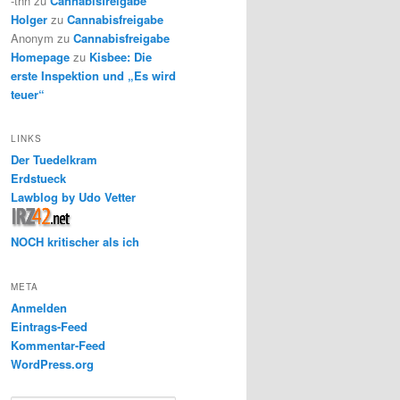
-thh
zu
Cannabisfreigabe
Holger
zu
Cannabisfreigabe
Anonym
zu
Cannabisfreigabe
Homepage
zu
Kisbee: Die
erste Inspektion und „Es wird
teuer“
LINKS
Der Tuedelkram
Erdstueck
Lawblog by Udo Vetter
NOCH kritischer als ich
META
Anmelden
Eintrags-Feed
Kommentar-Feed
WordPress.org