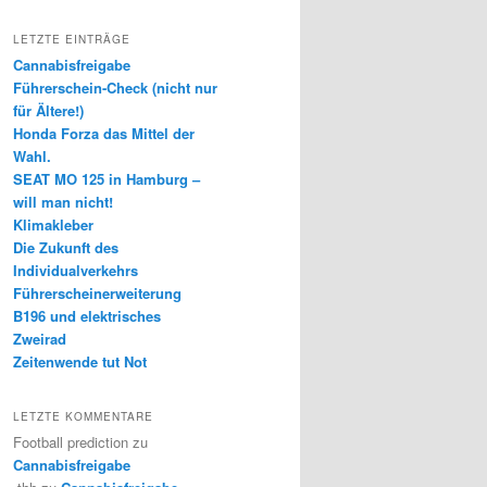
LETZTE EINTRÄGE
Cannabisfreigabe
Führerschein-Check (nicht nur
für Ältere!)
Honda Forza das Mittel der
Wahl.
SEAT MO 125 in Hamburg –
will man nicht!
Klimakleber
Die Zukunft des
Individualverkehrs
Führerscheinerweiterung
B196 und elektrisches
Zweirad
Zeitenwende tut Not
LETZTE KOMMENTARE
Football prediction
zu
Cannabisfreigabe