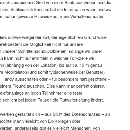
odisch ausreichend Geld von einer Bank abzuheben und die
len. Schliesslich kann selbst die Information wann und wo
be, schon gewisse Hinweise auf mein Verhaltensmuster
ders schwerwiegender Fall, der eigentlich ein Grund wäre
ell besteht die Möglichkeit nicht nur unsere
 unserer Schritte nachzuvollziehen, solange wir unser
n kann nicht nur ermitteln in welcher Funkzelle wir
nn (abhängig von der Lokation) bis auf ca. 10 m genau
re Mobiltelefon (und somit typischerweise der Benutzer)
ur Handy ausschalten oder – für besonders hart gesottene –
 einem Freund tauschen. Dies kann man perfektionieren,
elefonanlage an jeden Teilnehmer eine feste
schlicht bei jedem Tausch die Rufweiterleitung ändert.
werken gestaltet sich – aus Sicht des Datenschutzes – als
 möchte man vielleicht von Ex-Kollegen oder
den, andererseits gibt es vielleicht Menschen, von