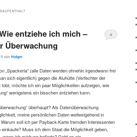
SAUFENTHALT
Wie entziehe ich mich –
4
er Überwachung
11
von
Holger
n „Spackeria“ (alle Daten werden ohnehin irgendwann frei
n sich eigentlich) gegen die Aluhütte (Verfechter der
tobt, möchte ich ein paar Möglichkeiten aufzeigen, wie
ng“ wenigstens ein bisschen entziehen kann.
nüberwachung“ überhaupt? Als Datenüberwachung
lichkeit, meine persönlichen Daten weitestgehend in
. Warum soll ich per Payback-Karte fremden Interessenten
o einkaufe? Muss ich dem Staat die Möglichkeit geben,
, wann ich mich wo befinde? Geht es ein