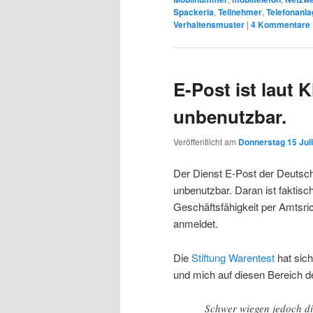
Spackeria
,
Teilnehmer
,
Telefonanla
Verhaltensmuster
|
4
Kommentare
E-Post ist laut
unbenutzbar.
Veröffentlicht am
Donnerstag 15 Juli
Der Dienst E-Post der Deutsch
unbenutzbar. Daran ist faktisc
Geschäftsfähigkeit per Amtsri
anmeldet.
Die
Stiftung Warentest
hat sic
und mich auf diesen Bereich d
Schwer wiegen jedoch di