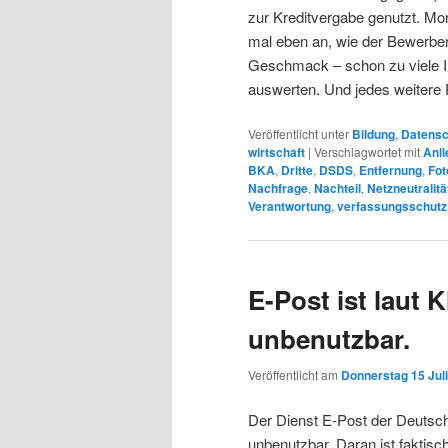
zur Kreditvergabe genutzt. Mo
mal eben an, wie der Bewerber
Geschmack – schon zu viele I
auswerten. Und jedes weitere 
Veröffentlicht unter
Bildung
,
Datensc
wirtschaft
|
Verschlagwortet mit
Anli
BKA
,
Dritte
,
DSDS
,
Entfernung
,
Fot
Nachfrage
,
Nachteil
,
Netzneutralitä
Verantwortung
,
verfassungsschutz
E-Post ist laut
unbenutzbar.
Veröffentlicht am
Donnerstag 15 Juli
Der Dienst E-Post der Deutsch
unbenutzbar. Daran ist faktisc