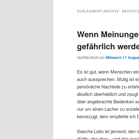
Inhalt
sekundären
SCHLAGWORT-ARCHIVE:
NACHTEI
wechseln
Inhalt
Wenn Meinunge
wechseln
gefährlich werd
Veröffentlicht am
Mittwoch 11 Augus
Es ist gut, wenn Menschen ein
auch aussprechen. Mutig ist 
persönliche Nachteile zu erfah
deutlich überheblich und zeugt
über angebrachte Bedenken se
nur um einen Lacher zu erziel
bevorzugt, dem empfehle ich 
Sascha Lobo ist jemand, den m
dürfte, der aber – und das mac