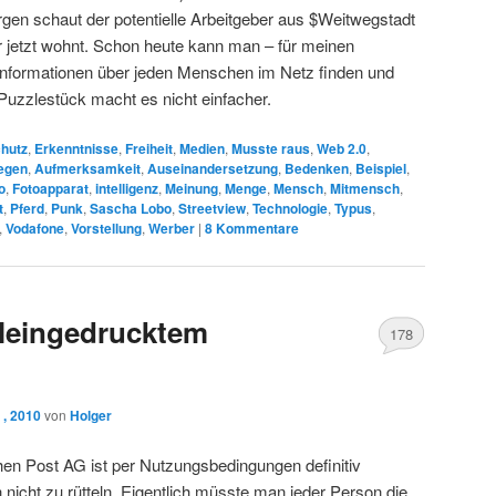
rgen schaut der potentielle Arbeitgeber aus $Weitwegstadt
 jetzt wohnt. Schon heute kann man – für meinen
nformationen über jeden Menschen im Netz finden und
Puzzlestück macht es nicht einfacher.
hutz
,
Erkenntnisse
,
Freiheit
,
Medien
,
Musste raus
,
Web 2.0
,
egen
,
Aufmerksamkeit
,
Auseinandersetzung
,
Bedenken
,
Beispiel
,
o
,
Fotoapparat
,
intelligenz
,
Meinung
,
Menge
,
Mensch
,
Mitmensch
,
t
,
Pferd
,
Punk
,
Sascha Lobo
,
Streetview
,
Technologie
,
Typus
,
,
Vodafone
,
Vorstellung
,
Werber
|
8
Kommentare
 Kleingedrucktem
178
 , 2010
von
Holger
en Post AG ist per Nutzungsbedingungen definitiv
h nicht zu rütteln. Eigentlich müsste man jeder Person die