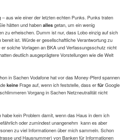
g – aus wie einer der letzten echten Punks. Punks traten
 Sie hätten und haben
alles
getan, um ein wenig
en zu erheischen. Dumm ist nur, dass Lobo einzig auf sich
ereit ist. Würde er gesellschaftliche Verantwortung zu
e er solche Vorlagen an BKA und Verfassungsschutz nicht
atten deutlich ausgeprägtere Vorstellungen wie die Welt
hon in Sachen Vodafone hat vor das Money-Pferd spannen
rade
keine
Frage auf, wenn ich feststelle, dass er
für
Google
l schlimmeren Vorgang in Sachen Netzneutralität nicht
Ich habe kein Problem damit, wenn das Haus in dem ich
l gefährlich oder zumindest unangenehm kann es aber
onen zu viel Informationen über mich sammeln. Schon
trasse und Hausnummer) von Banken für Informationen