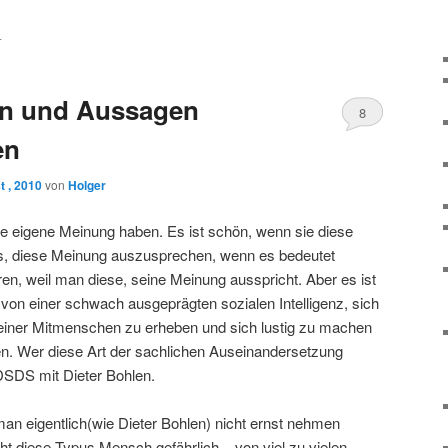
L
n und Aussagen
8
en
t , 2010
von
Holger
e eigene Meinung haben. Es ist schön, wenn sie diese
es, diese Meinung auszusprechen, wenn es bedeutet
ren, weil man diese, seine Meinung ausspricht. Aber es ist
 von einer schwach ausgeprägten sozialen Intelligenz, sich
iner Mitmenschen zu erheben und sich lustig zu machen
en. Wer diese Art der sachlichen Auseinandersetzung
DSDS mit Dieter Bohlen.
an eigentlich(wie Dieter Bohlen) nicht ernst nehmen
ht diese Typus Mensch gefährlich – von viel zu vielen