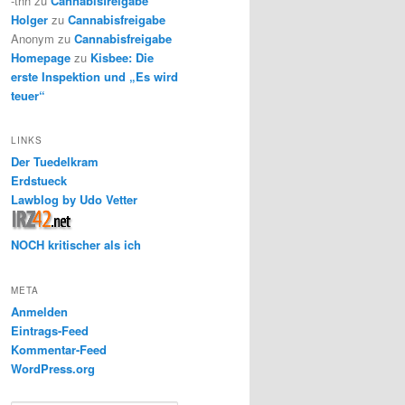
-thh
zu
Cannabisfreigabe
Holger
zu
Cannabisfreigabe
Anonym
zu
Cannabisfreigabe
Homepage
zu
Kisbee: Die
erste Inspektion und „Es wird
teuer“
LINKS
Der Tuedelkram
Erdstueck
Lawblog by Udo Vetter
NOCH kritischer als ich
META
Anmelden
Eintrags-Feed
Kommentar-Feed
WordPress.org