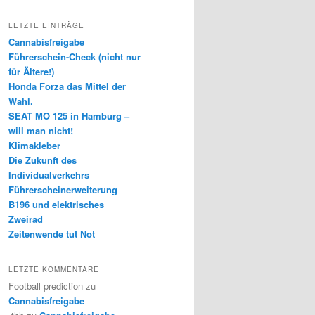
LETZTE EINTRÄGE
Cannabisfreigabe
Führerschein-Check (nicht nur
für Ältere!)
Honda Forza das Mittel der
Wahl.
SEAT MO 125 in Hamburg –
will man nicht!
Klimakleber
Die Zukunft des
Individualverkehrs
Führerscheinerweiterung
B196 und elektrisches
Zweirad
Zeitenwende tut Not
LETZTE KOMMENTARE
Football prediction
zu
Cannabisfreigabe