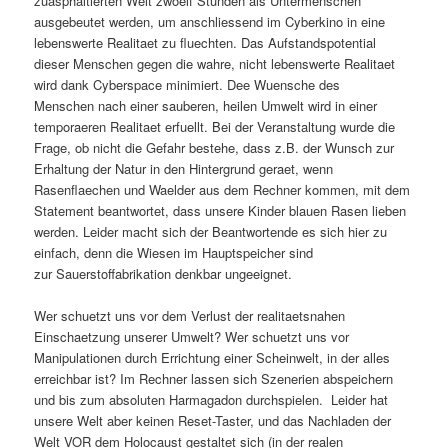
zuasphaltierten Welt zwoelf Stunden als Untermenschen
ausgebeutet werden, um anschliessend im Cyberkino in eine
lebenswerte Realitaet zu fluechten. Das Aufstandspotential
dieser Menschen gegen die wahre, nicht lebenswerte Realitaet
wird dank Cyberspace minimiert. Dee Wuensche des
Menschen nach einer sauberen, heilen Umwelt wird in einer
temporaeren Realitaet erfuellt. Bei der Veranstaltung wurde die
Frage, ob nicht die Gefahr bestehe, dass z.B. der Wunsch zur
Erhaltung der Natur in den Hintergrund geraet, wenn
Rasenflaechen und Waelder aus dem Rechner kommen, mit dem
Statement beantwortet, dass unsere Kinder blauen Rasen lieben
werden. Leider macht sich der Beantwortende es sich hier zu
einfach, denn die Wiesen im Hauptspeicher sind
zur Sauerstoffabrikation denkbar ungeeignet.
Wer schuetzt uns vor dem Verlust der realitaetsnahen
Einschaetzung unserer Umwelt? Wer schuetzt uns vor
Manipulationen durch Errichtung einer Scheinwelt, in der alles
erreichbar ist? Im Rechner lassen sich Szenerien abspeichern
und bis zum absoluten Harmagadon durchspielen. Leider hat
unsere Welt aber keinen Reset-Taster, und das Nachladen der
Welt VOR dem Holocaust gestaltet sich (in der realen