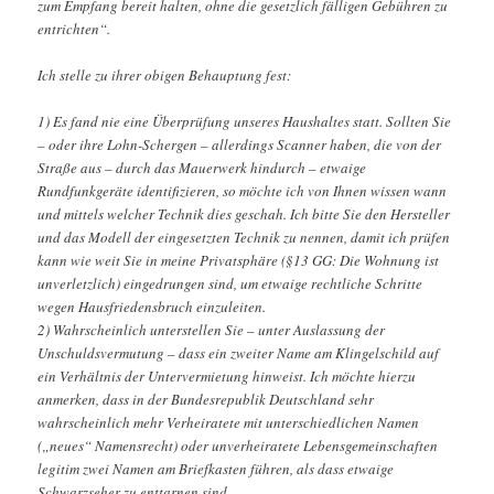
zum Empfang bereit halten, ohne die gesetzlich fälligen Gebühren zu
entrichten“.
Ich stelle zu ihrer obigen Behauptung fest:
1) Es fand nie eine Überprüfung unseres Haushaltes statt. Sollten Sie
– oder ihre Lohn-Schergen – allerdings Scanner haben, die von der
Straße aus – durch das Mauerwerk hindurch – etwaige
Rundfunkgeräte identifizieren, so möchte ich von Ihnen wissen wann
und mittels welcher Technik dies geschah. Ich bitte Sie den Hersteller
und das Modell der eingesetzten Technik zu nennen, damit ich prüfen
kann wie weit Sie in meine Privatsphäre (§13 GG: Die Wohnung ist
unverletzlich) eingedrungen sind, um etwaige rechtliche Schritte
wegen Hausfriedensbruch einzuleiten.
2) Wahrscheinlich unterstellen Sie – unter Auslassung der
Unschuldsvermutung – dass ein zweiter Name am Klingelschild auf
ein Verhältnis der Untervermietung hinweist. Ich möchte hierzu
anmerken, dass in der Bundesrepublik Deutschland sehr
wahrscheinlich mehr Verheiratete mit unterschiedlichen Namen
(„neues“ Namensrecht) oder unverheiratete Lebensgemeinschaften
legitim zwei Namen am Briefkasten führen, als dass etwaige
Schwarzseher zu enttarnen sind.