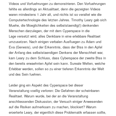
Videos und Vorfuehrungen zu demonstrieren. Den Vorfuehrungen
fehlte es allerdings an Aktualitaet, denn die gezeigten Videos
waren mindestens 1 Jahr alt, und nichts ist so veraltet wie die
Computertechnologie des letzten Jahres. Timothy Leary gab sich
Muehe, die Moeglichkeiten des selbststaendig(!) denkenden
Menschen darzulegen, der mit dem Cyperspace in die
Lage versetzt wird, alles Denkbare in eine erlebbare Realitaet
umzusetzen. Nach einigen verbalen Ausfluegen zu Adam und
Eva (Genesis), und der Erkenntnis, dass der Biss in den Apfel
der Anfang des selbststaendigen Denkens der Menschheit war,
kam Leary zu dem Schluss, dass Cyberspace der zweite Biss in
den bereits erwaehnten Apfel sein kann. Sureale Welten, welche
Erlebbar werden, sollen so zu einer tieferen Erkenntnis der Welt
und des Sein fuehren.
Leider ging ein Aspekt des Cyperspace bei dieser
Veranstaltung voellig verloren: Die Gefahren der scheinbaren
Realitaet. Warum wurde, bei der an die Veranstaltung
anschliessenden Diskussion, der Versuch einiger Anwesenden
auf die Risiken aufmerksam zu machen, blockiert? Warum
eroerterte Leary, der eigentlich diese Problematik erfassen sollte,