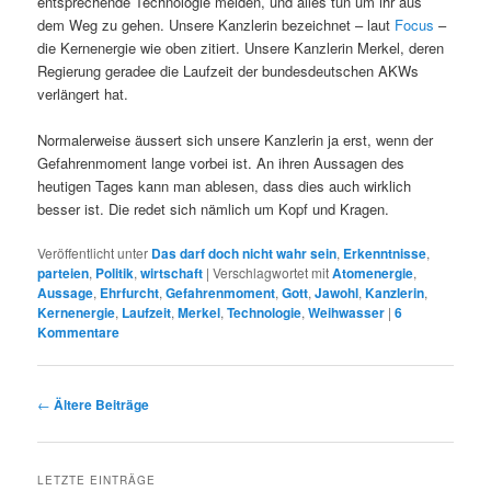
entsprechende Technologie meiden, und alles tun um ihr aus
dem Weg zu gehen. Unsere Kanzlerin bezeichnet – laut
Focus
–
die Kernenergie wie oben zitiert. Unsere Kanzlerin Merkel, deren
Regierung geradee die Laufzeit der bundesdeutschen AKWs
verlängert hat.
Normalerweise äussert sich unsere Kanzlerin ja erst, wenn der
Gefahrenmoment lange vorbei ist. An ihren Aussagen des
heutigen Tages kann man ablesen, dass dies auch wirklich
besser ist. Die redet sich nämlich um Kopf und Kragen.
Veröffentlicht unter
Das darf doch nicht wahr sein
,
Erkenntnisse
,
parteien
,
Politik
,
wirtschaft
|
Verschlagwortet mit
Atomenergie
,
Aussage
,
Ehrfurcht
,
Gefahrenmoment
,
Gott
,
Jawohl
,
Kanzlerin
,
Kernenergie
,
Laufzeit
,
Merkel
,
Technologie
,
Weihwasser
|
6
Kommentare
Beitrags-
←
Ältere Beiträge
Navigation
LETZTE EINTRÄGE