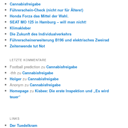
Cannabisfreigabe
Führerschein-Check (nicht nur für Ältere!)
Honda Forza das Mittel der Wahl.
SEAT MO 125 in Hamburg – will man nicht!
Klimakleber
Die Zukunft des Individualverkehrs
Führerscheinerweiterung B196 und elektrisches Zweirad
Zeitenwende tut Not
LETZTE KOMMENTARE
Football prediction
zu
Cannabisfreigabe
-thh
zu
Cannabisfreigabe
Holger
zu
Cannabisfreigabe
Anonym
zu
Cannabisfreigabe
Homepage
zu
Kisbee: Die erste Inspektion und „Es wird
teuer“
LINKS
Der Tuedelkram