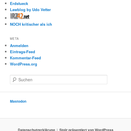
Erdstueck
Lawblog by Udo Vetter
NOCH kritischer als ich
META
Anmelden
Eintrags-Feed
Kommentar-Feed
WordPress.org
S
u
c
h
e
Mastodon
n
Datenschutzerklärung
Stolz präsentiert von WordPress