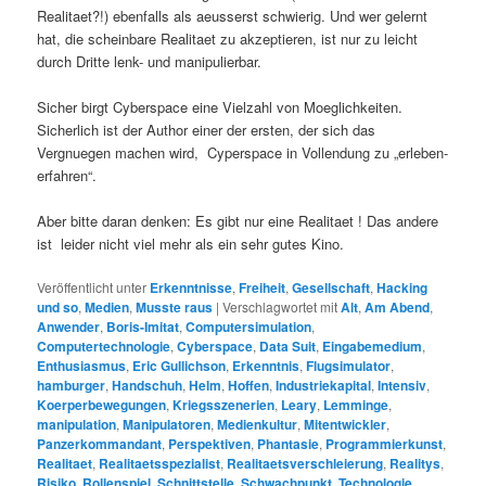
Realitaet?!) ebenfalls als aeusserst schwierig. Und wer gelernt
hat, die scheinbare Realitaet zu akzeptieren, ist nur zu leicht
durch Dritte lenk- und manipulierbar.
Sicher birgt Cyberspace eine Vielzahl von Moeglichkeiten.
Sicherlich ist der Author einer der ersten, der sich das
Vergnuegen machen wird, Cyperspace in Vollendung zu „erleben-
erfahren“.
Aber bitte daran denken: Es gibt nur eine Realitaet ! Das andere
ist leider nicht viel mehr als ein sehr gutes Kino.
Veröffentlicht unter
Erkenntnisse
,
Freiheit
,
Gesellschaft
,
Hacking
und so
,
Medien
,
Musste raus
|
Verschlagwortet mit
Alt
,
Am Abend
,
Anwender
,
Boris-Imitat
,
Computersimulation
,
Computertechnologie
,
Cyberspace
,
Data Suit
,
Eingabemedium
,
Enthusiasmus
,
Eric Gullichson
,
Erkenntnis
,
Flugsimulator
,
hamburger
,
Handschuh
,
Helm
,
Hoffen
,
Industriekapital
,
Intensiv
,
Koerperbewegungen
,
Kriegsszenerien
,
Leary
,
Lemminge
,
manipulation
,
Manipulatoren
,
Medienkultur
,
Mitentwickler
,
Panzerkommandant
,
Perspektiven
,
Phantasie
,
Programmierkunst
,
Realitaet
,
Realitaetsspezialist
,
Realitaetsverschleierung
,
Realitys
,
Risiko
,
Rollenspiel
,
Schnittstelle
,
Schwachpunkt
,
Technologie
,