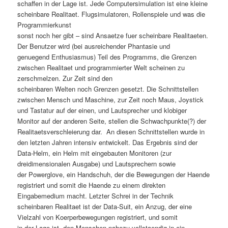
schaffen in der Lage ist. Jede Computersimulation ist eine kleine
scheinbare Realitaet. Flugsimulatoren, Rollenspiele und was die
Programmierkunst
sonst noch her gibt – sind Ansaetze fuer scheinbare Realitaeten.
Der Benutzer wird (bei ausreichender Phantasie und
genuegend Enthusiasmus) Teil des Programms, die Grenzen
zwischen Realitaet und programmierter Welt scheinen zu
zerschmelzen. Zur Zeit sind den
scheinbaren Welten noch Grenzen gesetzt. Die Schnittstellen
zwischen Mensch und Maschine, zur Zeit noch Maus, Joystick
und Tastatur auf der einen, und Lautsprecher und klobiger
Monitor auf der anderen Seite, stellen die Schwachpunkte(?) der
Realitaetsverschleierung dar. An diesen Schnittstellen wurde in
den letzten Jahren intensiv entwickelt. Das Ergebnis sind der
Data-Helm, ein Helm mit eingebauten Monitoren (zur
dreidimensionalen Ausgabe) und Lautsprechern sowie
der Powerglove, ein Handschuh, der die Bewegungen der Haende
registriert und somit die Haende zu einem direkten
Eingabemedium macht. Letzter Schrei in der Technik
scheinbaren Realitaet ist der Data-Suit, ein Anzug, der eine
Vielzahl von Koerperbewegungen registriert, und somit
in der Lage ist, den Menschen nahezu vollstaendig in ein