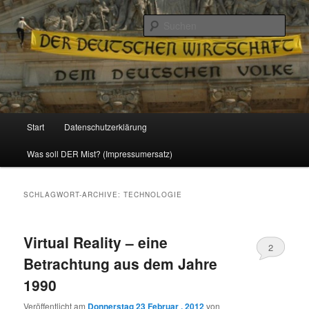
Politik, Wirtschaft, Soziales und Gesellschaft
Such
Reizzentrum
Hauptmenü
Start
Datenschutzerklärung
Zum
Zum
Was soll DER Mist? (Impressumersatz)
Inhalt
sekundären
wechseln
Inhalt
SCHLAGWORT-ARCHIVE:
TECHNOLOGIE
wechseln
Virtual Reality – eine
2
Betrachtung aus dem Jahre
1990
Veröffentlicht am
Donnerstag 23 Februar , 2012
von