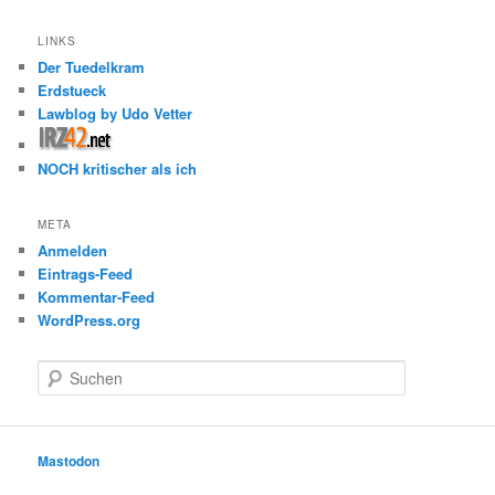
LINKS
Der Tuedelkram
Erdstueck
Lawblog by Udo Vetter
NOCH kritischer als ich
META
Anmelden
Eintrags-Feed
Kommentar-Feed
WordPress.org
S
u
c
h
e
Mastodon
n