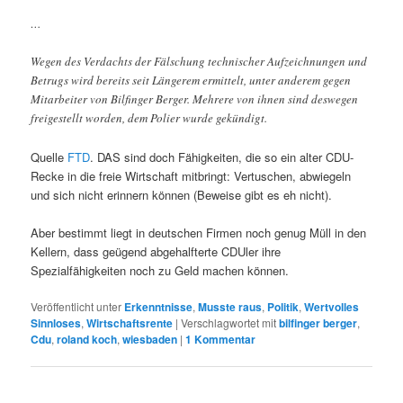
…
Wegen des Verdachts der Fälschung technischer Aufzeichnungen und
Betrugs wird bereits seit Längerem ermittelt, unter anderem gegen
Mitarbeiter von Bilfinger Berger. Mehrere von ihnen sind deswegen
freigestellt worden, dem Polier wurde gekündigt.
Quelle
FTD
. DAS sind doch Fähigkeiten, die so ein alter CDU-
Recke in die freie Wirtschaft mitbringt: Vertuschen, abwiegeln
und sich nicht erinnern können (Beweise gibt es eh nicht).
Aber bestimmt liegt in deutschen Firmen noch genug Müll in den
Kellern, dass geügend abgehalfterte CDUler ihre
Spezialfähigkeiten noch zu Geld machen können.
Veröffentlicht unter
Erkenntnisse
,
Musste raus
,
Politik
,
Wertvolles
Sinnloses
,
Wirtschaftsrente
|
Verschlagwortet mit
bilfinger berger
,
Cdu
,
roland koch
,
wiesbaden
|
1
Kommentar