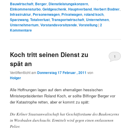
Bauwirtschaft
,
Berger
,
Dienstleistungskonzern
,
Einkommensturbo
,
Geldgeschenk
,
Hauptverband
,
Herbert Bodner
,
Infrastruktur
,
Personenwagen
,
Privatwagen
,
roland koch
,
Sparzwang
,
Totalverlust
,
Transportwirtschaft
,
Unternehmen
,
Unternehmertum
,
Vorstandsvorsitzende
,
Vorstellung
|
2
Kommentare
Koch tritt seinen Dienst zu
1
spät an
Veröffentlicht am
Donnerstag 17 Februar , 2011
von
Holger
Alle Hoffnungen lagen auf dem ehemaligen hessischen
Ministerpräsidenten Roland Koch, er sollte Bilfinger Berger vor
der Katastrophe retten, aber er kommt zu spät:
Die Kölner Staatsanwaltschaft hat Geschäftsräume des Baukonzerns
in Wiesbaden durchsucht. Ermittelt wird gegen einen entlassenen
Polier.