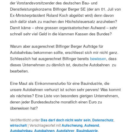
der Vorstandsvorsitzender des deutschen Bau- und
Dienstleistungskonzerns Bilfinger Berger SE (der am 01. Juli von
Ex-Ministerpräsident Roland Koch abgelöst wird) denn davon
sich dafür stark zu machen den Höchststeuersatz anzuheben?
Damit käme – ohne grossen organisatorischen Aufwand – sehr
schnell sehr viel Geld in die klammen Kassen des Bundes?
Warum aber ausgerechnet Bilfinger Berger Aufträge für
Autobahnbau bekommen sollte, erschliesst sich mir nicht ganz.
Schliesslich hat ausgerechnet Bilfinger bereits
bewiesen
, dass
dieses Unternehmen zu dämlich ist, deutsche Autobahnen zu
bearbeiten.
Eine Maut als Einkommensturbo für eine Bauindustrie, die
unsere Autobahnen verhunzt ist schon sehr pervers! Was kommt
als nächstes? Eine Liste von besonders gierigen Unternehmern,
denen jeder Bundesdeutsche monatlich einen Euro zu
überweisen hat?
Veröffentlicht unter
Das darf doch nicht wahr sein
,
Datenschutz
,
wirtschaft
|
Verschlagwortet mit
Aufschwung
,
Aufwand
,
Autobahnbau
,
Autobahnen
,
Autofahrer
,
Bauindustrie
,