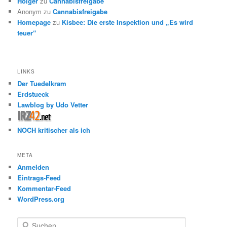
Holger
zu
Cannabisfreigabe
Anonym
zu
Cannabisfreigabe
Homepage
zu
Kisbee: Die erste Inspektion und „Es wird
teuer“
LINKS
Der Tuedelkram
Erdstueck
Lawblog by Udo Vetter
NOCH kritischer als ich
META
Anmelden
Eintrags-Feed
Kommentar-Feed
WordPress.org
S