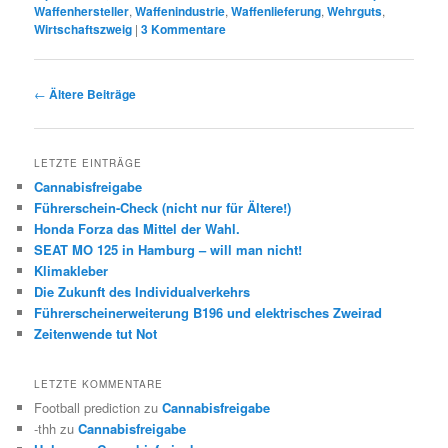
Waffenhersteller
,
Waffenindustrie
,
Waffenlieferung
,
Wehrguts
,
Wirtschaftszweig
|
3
Kommentare
Beitrags-
←
Ältere Beiträge
Navigation
LETZTE EINTRÄGE
Cannabisfreigabe
Führerschein-Check (nicht nur für Ältere!)
Honda Forza das Mittel der Wahl.
SEAT MO 125 in Hamburg – will man nicht!
Klimakleber
Die Zukunft des Individualverkehrs
Führerscheinerweiterung B196 und elektrisches Zweirad
Zeitenwende tut Not
LETZTE KOMMENTARE
Football prediction
zu
Cannabisfreigabe
-thh
zu
Cannabisfreigabe