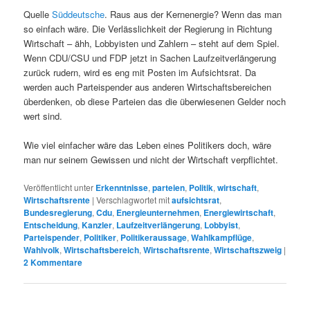
Quelle
Süddeutsche
. Raus aus der Kernenergie? Wenn das man
so einfach wäre. Die Verlässlichkeit der Regierung in Richtung
Wirtschaft – ähh, Lobbyisten und Zahlern – steht auf dem Spiel.
Wenn CDU/CSU und FDP jetzt in Sachen Laufzeitverlängerung
zurück rudern, wird es eng mit Posten im Aufsichtsrat. Da
werden auch Parteispender aus anderen Wirtschaftsbereichen
überdenken, ob diese Parteien das die überwiesenen Gelder noch
wert sind.
Wie viel einfacher wäre das Leben eines Politikers doch, wäre
man nur seinem Gewissen und nicht der Wirtschaft verpflichtet.
Veröffentlicht unter
Erkenntnisse
,
parteien
,
Politik
,
wirtschaft
,
Wirtschaftsrente
|
Verschlagwortet mit
aufsichtsrat
,
Bundesregierung
,
Cdu
,
Energieunternehmen
,
Energiewirtschaft
,
Entscheidung
,
Kanzler
,
Laufzeitverlängerung
,
Lobbyist
,
Parteispender
,
Politiker
,
Politikeraussage
,
Wahlkampflüge
,
Wahlvolk
,
Wirtschaftsbereich
,
Wirtschaftsrente
,
Wirtschaftszweig
|
2
Kommentare