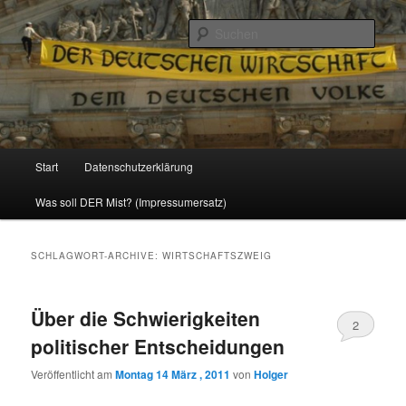
Politik, Wirtschaft, Soziales und Gesellschaft
Such
Reizzentrum
Hauptmenü
Start
Datenschutzerklärung
Zum
Zum
Was soll DER Mist? (Impressumersatz)
Inhalt
sekundären
wechseln
Inhalt
SCHLAGWORT-ARCHIVE:
WIRTSCHAFTSZWEIG
wechseln
Über die Schwierigkeiten
2
politischer Entscheidungen
Veröffentlicht am
Montag 14 März , 2011
von
Holger