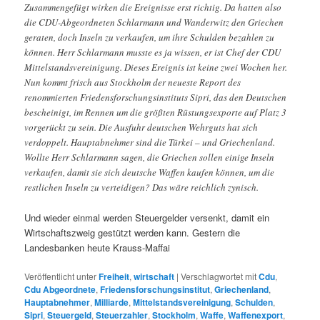
Zusammengefügt wirken die Ereignisse erst richtig. Da hatten also
die CDU-Abgeordneten Schlarmann und Wanderwitz den Griechen
geraten, doch Inseln zu verkaufen, um ihre Schulden bezahlen zu
können. Herr Schlarmann musste es ja wissen, er ist Chef der CDU
Mittelstandsvereinigung. Dieses Ereignis ist keine zwei Wochen her.
Nun kommt frisch aus Stockholm der neueste Report des
renommierten Friedensforschungsinstituts Sipri, das den Deutschen
bescheinigt, im Rennen um die größten Rüstungsexporte auf Platz 3
vorgerückt zu sein. Die Ausfuhr deutschen Wehrguts hat sich
verdoppelt. Hauptabnehmer sind die Türkei – und Griechenland.
Wollte Herr Schlarmann sagen, die Griechen sollen einige Inseln
verkaufen, damit sie sich deutsche Waffen kaufen können, um die
restlichen Inseln zu verteidigen? Das wäre reichlich zynisch.
Und wieder einmal werden Steuergelder versenkt, damit ein
Wirtschaftszweig gestützt werden kann. Gestern die
Landesbanken heute Krauss-Maffai
Veröffentlicht unter
Freiheit
,
wirtschaft
|
Verschlagwortet mit
Cdu
,
Cdu Abgeordnete
,
Friedensforschungsinstitut
,
Griechenland
,
Hauptabnehmer
,
Milliarde
,
Mittelstandsvereinigung
,
Schulden
,
Sipri
,
Steuergeld
,
Steuerzahler
,
Stockholm
,
Waffe
,
Waffenexport
,