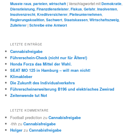
Musste raus
,
parteien
,
wirtschaft
|
Verschlagwortet mit
Demokratie
,
Dienstleistung
,
Finanzdienstleister
,
Fiskus
,
Gefahr
,
Insolventen
,
Insolvenzrecht
,
Kreditversicherer
,
Pleiteunternehmen
,
Regierungskoalition
,
Sachwert
,
Staatskassen
,
Wirtschaftszweig
,
Zulieferer
|
Schreibe eine Antwort
LETZTE EINTRÄGE
Cannabisfreigabe
Führerschein-Check (nicht nur für Ältere!)
Honda Forza das Mittel der Wahl.
SEAT MO 125 in Hamburg – will man nicht!
Klimakleber
Die Zukunft des Individualverkehrs
Führerscheinerweiterung B196 und elektrisches Zweirad
Zeitenwende tut Not
LETZTE KOMMENTARE
Football prediction
zu
Cannabisfreigabe
-thh
zu
Cannabisfreigabe
Holger
zu
Cannabisfreigabe