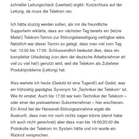
schneller Leitungscheck (Leertest) ergibt: Kurzschluss auf der
Leitung, da muss die Telekom ran.
Ich hätte stutzig werden sollen, als mir die freundliche
Supporterin erklärte, dass am nächsten Tag bereits ein (letzte
Meile!) Telekom-Termin zur Störungsbeseitigung verfügbar wäre.
Natürlich war dieser Termin so gelegt, dass man viel vom Tag
hat: 13:00 bis 17:00. Schlussendlich bedeutet dies, dass ein
kompletter Urlaubstag (von dem der deutsche Arbeitsnehmer eh
viel zu viel hat!) genutzt wird, weil die Telekom als Zulieferer
Produktprobleme (Leitung) hat.
Also wartete ich heute (Geduld ist eine Tugend!) auf Godot, was
ein frühzeitig geprägtes Synonym für „Techniker der Telekom“ ist.
Wie ihr erratet: Auch bis 17:30 war kein Techniker der Telekom –
oder einer der preiswerteren Subunternehmer – hier erschienen.
Ein Anruf bei der Hansenet-Störungsannahme ergab die
Auskunft, dass man mir noch nichts sagen könne (damit habe
ich auch nicht gerechnet) aber dass man bis 19:00/20:00 die
Protokolle der Telekom im System hätte und mir wurde ein
Rückruf versprochen.