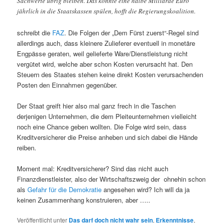
Sachwerte übrig bleiben. Das könnte eine halbe Milliarde Euro
jährlich in die Staatskassen spülen, hofft die Regierungskoalition.
schreibt die
FAZ
. Die Folgen der „Dem Fürst zuerst“-Regel sind
allerdings auch, dass kleinere Zulieferer eventuell in monetäre
Engpässe geraten, weil gelieferte Ware/Dienstleistung nicht
vergütet wird, welche aber schon Kosten verursacht hat. Den
Steuern des Staates stehen keine direkt Kosten verursachenden
Posten den Einnahmen gegenüber.
Der Staat greift hier also mal ganz frech in die Taschen
derjenigen Unternehmen, die dem Pleiteunternehmen vielleicht
noch eine Chance geben wollten. Die Folge wird sein, dass
Kreditversicherer die Preise anheben und sich dabei die Hände
reiben.
Moment mal: Kreditversicherer? Sind das nicht auch
Finanzdienstleister, also der Wirtschaftszweig der ohnehin schon
als
Gefahr für die Demokratie
angesehen wird? Ich will da ja
keinen Zusammenhang konstruieren, aber …..
Veröffentlicht unter
Das darf doch nicht wahr sein
,
Erkenntnisse
,