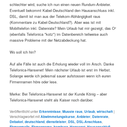
schlechter wird, suche ich nun einen neuen Rundum-Anbieter.
Eventuell bekommt Kabel-Deutschland den Hausanschluss inkl.
DSL, damit ist man aus der Telekom-Abhängigkeit raus
(Kommentare zu Kabel-Deutschland?). Aber was ist mit
Mobiltelefon inkl. Datenrate? Mein Urlaub hat mir gezeigt, das O²
(ebenfalls Telefonica *kotz*) im Datenbereich teilweise auch
massive Probleme mit der Netzabdeckung hat.
Wo soll ich hin?
Auf alle Fälle ist auch die Erholung wieder voll im Arsch. Danke
Telefonica-Hansenet! Mein nächster Urlaub ist erst im Herbst.
Solange werde ich jedesmal sauer aufstossen wenn ich euren
Firmennamen höre oder lese.
Merke: Bei Telefonica-Hansenet ist der Kunde König – aber
Telefonica-Hansenet steht als Kaiser noch darüber.
Veröffentlicht unter
Erkenntnisse
,
Musste raus
,
Urlaub
,
wirtschaft
|
Verschlagwortet mit
Abwimmelungskurse
,
Anbieter
,
Datenrate
,
Debakel
,
deutschland
,
dienstleister
,
DSL
,
DSL-Anschluss
,
Firmenmails
,
Firmenname
,
hamburg
,
Hansenet
,
Hausanschluß
,