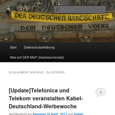
Politik, Wirtschaft, Soziales und Gesellschaft
Such
Reizzentrum
Hauptmenü
Start
Datenschutzerklärung
Zum
Zum
Was soll DER Mist? (Impressumersatz)
Inhalt
sekundären
wechseln
Inhalt
SCHLAGWORT-ARCHIVE:
ZULIEFERER
wechseln
[Update]Telefonica und
2
Telekom veranstalten Kabel-
Deutschland-Werbewoche
Veröffentlicht am
Samstag 16 April , 2011
von
Holger