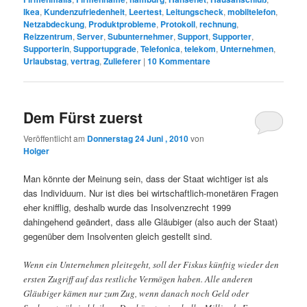
Ikea
,
Kundenzufriedenheit
,
Leertest
,
Leitungscheck
,
mobiltelefon
,
Netzabdeckung
,
Produktprobleme
,
Protokoll
,
rechnung
,
Reizzentrum
,
Server
,
Subunternehmer
,
Support
,
Supporter
,
Supporterin
,
Supportupgrade
,
Telefonica
,
telekom
,
Unternehmen
,
Urlaubstag
,
vertrag
,
Zulieferer
|
10
Kommentare
Dem Fürst zuerst
Veröffentlicht am
Donnerstag 24 Juni , 2010
von
Holger
Man könnte der Meinung sein, dass der Staat wichtiger ist als
das Individuum. Nur ist dies bei wirtschaftlich-monetären Fragen
eher knifflig, deshalb wurde das Insolvenzrecht 1999
dahingehend geändert, dass alle Gläubiger (also auch der Staat)
gegenüber dem Insolventen gleich gestellt sind.
Wenn ein Unternehmen pleitegeht, soll der Fiskus künftig wieder den
ersten Zugriff auf das restliche Vermögen haben. Alle anderen
Gläubiger kämen nur zum Zug, wenn danach noch Geld oder