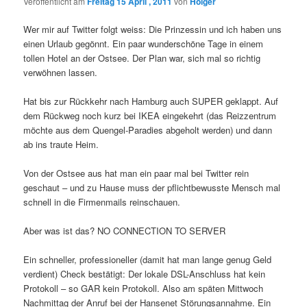
Veröffentlicht am
Freitag 15 April , 2011
von
Holger
Wer mir auf Twitter folgt weiss: Die Prinzessin und ich haben uns
einen Urlaub gegönnt. Ein paar wunderschöne Tage in einem
tollen Hotel an der Ostsee. Der Plan war, sich mal so richtig
verwöhnen lassen.
Hat bis zur Rückkehr nach Hamburg auch SUPER geklappt. Auf
dem Rückweg noch kurz bei IKEA eingekehrt (das Reizzentrum
möchte aus dem Quengel-Paradies abgeholt werden) und dann
ab ins traute Heim.
Von der Ostsee aus hat man ein paar mal bei Twitter rein
geschaut – und zu Hause muss der pflichtbewusste Mensch mal
schnell in die Firmenmails reinschauen.
Aber was ist das? NO CONNECTION TO SERVER
Ein schneller, professioneller (damit hat man lange genug Geld
verdient) Check bestätigt: Der lokale DSL-Anschluss hat kein
Protokoll – so GAR kein Protokoll. Also am späten Mittwoch
Nachmittag der Anruf bei der Hansenet Störungsannahme. Ein