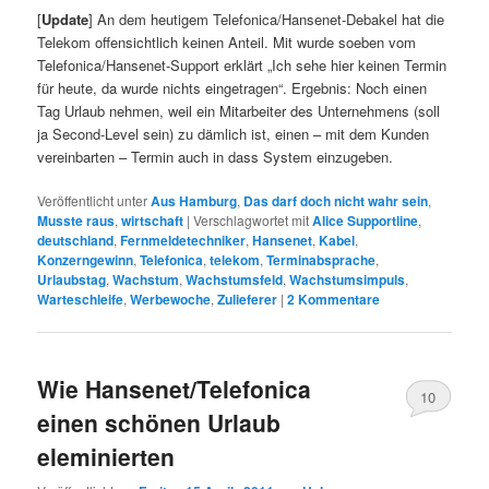
[
Update
] An dem heutigem Telefonica/Hansenet-Debakel hat die
Telekom offensichtlich keinen Anteil. Mit wurde soeben vom
Telefonica/Hansenet-Support erklärt „Ich sehe hier keinen Termin
für heute, da wurde nichts eingetragen“. Ergebnis: Noch einen
Tag Urlaub nehmen, weil ein Mitarbeiter des Unternehmens (soll
ja Second-Level sein) zu dämlich ist, einen – mit dem Kunden
vereinbarten – Termin auch in dass System einzugeben.
Veröffentlicht unter
Aus Hamburg
,
Das darf doch nicht wahr sein
,
Musste raus
,
wirtschaft
|
Verschlagwortet mit
Alice Supportline
,
deutschland
,
Fernmeldetechniker
,
Hansenet
,
Kabel
,
Konzerngewinn
,
Telefonica
,
telekom
,
Terminabsprache
,
Urlaubstag
,
Wachstum
,
Wachstumsfeld
,
Wachstumsimpuls
,
Warteschleife
,
Werbewoche
,
Zulieferer
|
2
Kommentare
Wie Hansenet/Telefonica
10
einen schönen Urlaub
eleminierten