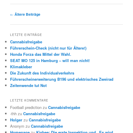
Beitrags-
←
Ältere Beiträge
Navigation
LETZTE EINTRÄGE
Cannabisfreigabe
Führerschein-Check (nicht nur für Ältere!)
Honda Forza das Mittel der Wahl.
SEAT MO 125 in Hamburg – will man nicht!
Klimakleber
Die Zukunft des Individualverkehrs
Führerscheinerweiterung B196 und elektrisches Zweirad
Zeitenwende tut Not
LETZTE KOMMENTARE
Football prediction
zu
Cannabisfreigabe
-thh
zu
Cannabisfreigabe
Holger
zu
Cannabisfreigabe
Anonym
zu
Cannabisfreigabe
Homepage
zu
Kisbee: Die erste Inspektion und „Es wird