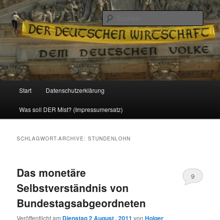
Politik, Wirtschaft, Soziales und Gesellschaft
Such
Reizzentrum
Hauptmenü
Start
Datenschutzerklärung
Zum
Zum
Was soll DER Mist? (Impressumersatz)
Inhalt
sekundären
wechseln
Inhalt
SCHLAGWORT-ARCHIVE:
STUNDENLOHN
wechseln
Das monetäre
9
Selbstverständnis von
Bundestagsabgeordneten
Veröffentlicht am
Dienstag 2 August , 2011
von
Holger