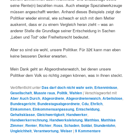
seine Rente(n) bezahlen muss. Auch etwaige Spezialwerkzeuge
müssen angeschafft werden. Anhand dieses Beispiels zeigt der
Politiker wieder einmal, wie schwach er sich mit dem Metier
auskennt, dass er zu einem Vergleich heran zieht – was an
anderer Stelle die Grundlage seiner Entscheidung in Sachen
„Leben und Tod“ oder Freiheitsrecht bedeutet.
Aber so sind sie wohl, unsere Politiker. Für 32€ kann man eben
keine besseren Denker erwarten.
Mein Dank geht an Abgeordnetenwatch, bei denen unsere
Politiker dem Volk so richtig zeigen können, was in ihnen steckt.
Veröffentlicht unter
Das darf doch nicht wahr sein
,
Erkenntnisse
,
Gesellschaft
,
Musste raus
,
Politik
,
Wahlen
|
Verschlagwortet mit
Aber Auch Durch
,
Abgeordnete
,
Abgeordnetenwatch
,
Arbeitslose
,
Bundesgericht
,
Bundestagsabgeordnete
,
Cdu
,
Ehrlich
,
Einkommen
,
Einkommensanpassung
,
Entscheidung
,
Gehaltsklasse
,
Gleichwertigkeit
,
Handwerker
,
Handwerkerrechnung
,
Handwerksleistung
,
Matthias
,
Matthias
Zimmer
,
Renter
,
Richter
,
Ross
,
Schaden
,
Soldat
,
Stundenlohn
,
Ungleichheit
,
Verantwortung
,
Weiser
|
9
Kommentare