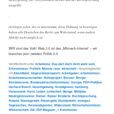
ausgeübt.
..
(4) Gegen jeden, der es unternimmt, diese Ordnung zu beseitigen,
haben alle Deutschen das Recht zum Widerstand, wenn andere
Abhilfe nicht möglich ist.
WIR sind das Volk! Web 2.0 ist das „Mitmach-Internet“ – wir
brauchen jetzt (wieder) Politik 2.0.
Veröffentlicht unter
Arbeitslos
,
Das darf doch nicht wahr sein
,
Erkenntnisse
,
Freiheit
,
Musste raus
,
wirtschaft
|
Verschlagwortet
mit
Abendblatt
,
Abgeordnetenwatch
,
Arbeitgeber
,
arbeitnehmer
,
Arbeitswissenschaftler
,
Bahnprojekt
,
Berater
,
Berger
,
Betriebsrente
,
Bundeswirtschaftsminister
,
Europa
,
FDP-Politiker
,
Gerhard Bosch
,
Gesetzgebung
,
Grundgesetz
,
hamburg
,
Hansestadt
,
Hartz
,
Leben
,
Leiharbeit
,
Menge
,
Minijobs
,
Niedriglohnsektor
,
Rainer
,
Rainer Brüderle
,
Rechtsprechung
,
Roland
,
Staatsgewalt
,
Steuergeld
,
Stundenlohn
,
stuttgart
,
Tagesschau
,
Vorstandsposten
,
Widerstand
,
Wirtschaftsminister
,
Wissenschaft
,
Zdf
,
ZDF-Magazin
|
1
Kommentar