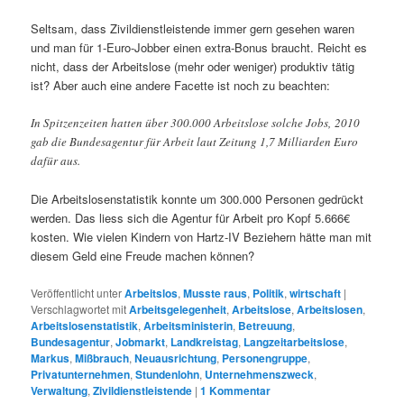
Seltsam, dass Zivildienstleistende immer gern gesehen waren
und man für 1-Euro-Jobber einen extra-Bonus braucht. Reicht es
nicht, dass der Arbeitslose (mehr oder weniger) produktiv tätig
ist? Aber auch eine andere Facette ist noch zu beachten:
In Spitzenzeiten hatten über 300.000 Arbeitslose solche Jobs, 2010
gab die Bundesagentur für Arbeit laut Zeitung 1,7 Milliarden Euro
dafür aus.
Die Arbeitslosenstatistik konnte um 300.000 Personen gedrückt
werden. Das liess sich die Agentur für Arbeit pro Kopf 5.666€
kosten. Wie vielen Kindern von Hartz-IV Beziehern hätte man mit
diesem Geld eine Freude machen können?
Veröffentlicht unter
Arbeitslos
,
Musste raus
,
Politik
,
wirtschaft
|
Verschlagwortet mit
Arbeitsgelegenheit
,
Arbeitslose
,
Arbeitslosen
,
Arbeitslosenstatistik
,
Arbeitsministerin
,
Betreuung
,
Bundesagentur
,
Jobmarkt
,
Landkreistag
,
Langzeitarbeitslose
,
Markus
,
Mißbrauch
,
Neuausrichtung
,
Personengruppe
,
Privatunternehmen
,
Stundenlohn
,
Unternehmenszweck
,
Verwaltung
,
Zivildienstleistende
|
1
Kommentar