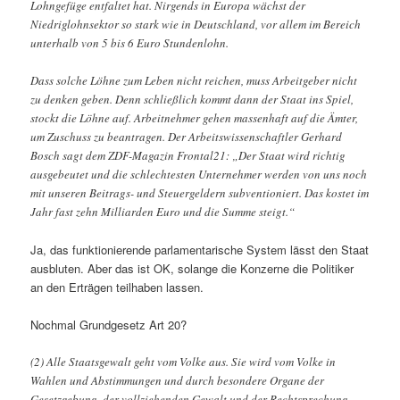
Lohngefüge entfaltet hat. Nirgends in Europa wächst der
Niedriglohnsektor so stark wie in Deutschland, vor allem im Bereich
unterhalb von 5 bis 6 Euro Stundenlohn.
Dass solche Löhne zum Leben nicht reichen, muss Arbeitgeber nicht
zu denken geben. Denn schließlich kommt dann der Staat ins Spiel,
stockt die Löhne auf. Arbeitnehmer gehen massenhaft auf die Ämter,
um Zuschuss zu beantragen. Der Arbeitswissenschaftler Gerhard
Bosch sagt dem ZDF-Magazin Frontal21: „Der Staat wird richtig
ausgebeutet und die schlechtesten Unternehmer werden von uns noch
mit unseren Beitrags- und Steuergeldern subventioniert. Das kostet im
Jahr fast zehn Milliarden Euro und die Summe steigt.“
Ja, das funktionierende parlamentarische System lässt den Staat
ausbluten. Aber das ist OK, solange die Konzerne die Politiker
an den Erträgen teilhaben lassen.
Nochmal Grundgesetz Art 20?
(2) Alle Staatsgewalt geht vom Volke aus. Sie wird vom Volke in
Wahlen und Abstimmungen und durch besondere Organe der
Gesetzgebung, der vollziehenden Gewalt und der Rechtsprechung