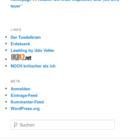
teuer“
LINKS
Der Tuedelkram
Erdstueck
Lawblog by Udo Vetter
NOCH kritischer als ich
META
Anmelden
Eintrags-Feed
Kommentar-Feed
WordPress.org
S
u
c