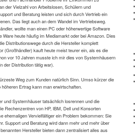
 an der Vielzahl von Arbeitslosen, Schülern und
Support und Beratung leisten und sich durch Vertrieb ein
enen. Das liegt auch an dem Wandel im Vertriebsweg.
ndler, wollte man einen PC oder höherwertige Software
ne Ware heute häufig im Mediamarkt oder bei Amazon. Dies
e Distributionswege durch die Hersteller komplett
or (Großhändler) kauft heute meist teurer ein, als es die
chon vor 10 Jahren musste ich mir dies von Systemhäusern
n der Distribution tätig war).
kürzeste Weg zum Kunden natürlich Sinn. Umso kürzer die
o höheren Ertrag kann man erwirtschaften.
er und Systemhäuser tatsächlich losrennen und die
 die Rechenzentren von HP, IBM, Dell und Konsorten
e ehemaligen Vervielfältiger ein Problem bekommen: Sie
r. Support und Beratung wird dann mehr und mehr über
benannten Hersteller bieten dann zentralisiert alles aus