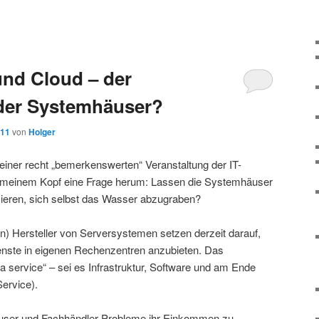
und Cloud – der
 der Systemhäuser?
011
von
Holger
einer recht „bemerkenswerten“ Veranstaltung der IT-
in meinem Kopf eine Frage herum: Lassen die Systemhäuser
isieren, sich selbst das Wasser abzugraben?
en) Hersteller von Serversystemen setzen derzeit darauf,
enste in eigenen Rechenzentren anzubieten. Das
 a service“ – sei es Infrastruktur, Software und am Ende
ervice).
ser und Fachhändler Probleme ihr Einkommen zu