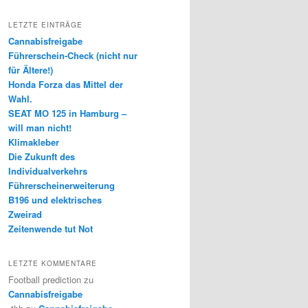
LETZTE EINTRÄGE
Cannabisfreigabe
Führerschein-Check (nicht nur
für Ältere!)
Honda Forza das Mittel der
Wahl.
SEAT MO 125 in Hamburg –
will man nicht!
Klimakleber
Die Zukunft des
Individualverkehrs
Führerscheinerweiterung
B196 und elektrisches
Zweirad
Zeitenwende tut Not
LETZTE KOMMENTARE
Football prediction
zu
Cannabisfreigabe