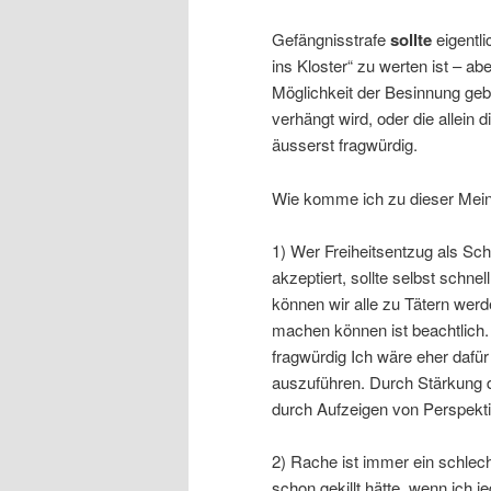
Gefängnisstrafe
sollte
eigentli
ins Kloster“ zu werten ist – abe
Möglichkeit der Besinnung gebe
verhängt wird, oder die allein d
äusserst fragwürdig.
Wie komme ich zu dieser Mei
1) Wer Freiheitsentzug als Sc
akzeptiert, sollte selbst schnel
können wir alle zu Tätern wer
machen können ist beachtlich. 
fragwürdig Ich wäre eher dafür 
auszuführen. Durch Stärkung d
durch Aufzeigen von Perspekti
2) Rache ist immer ein schlech
schon gekillt hätte, wenn i