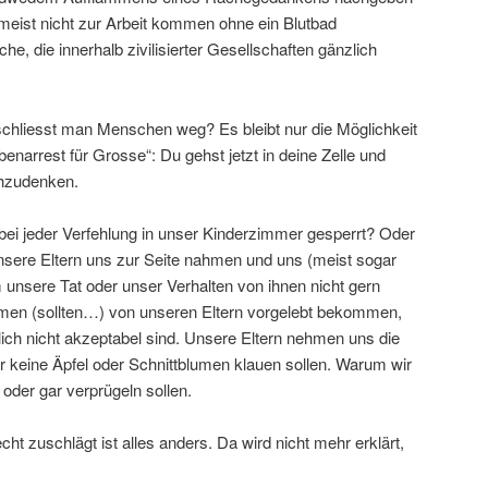
eist nicht zur Arbeit kommen ohne ein Blutbad
he, die innerhalb zivilisierter Gesellschaften gänzlich
chliesst man Menschen weg? Es bleibt nur die Möglichkeit
enarrest für Grosse“: Du gehst jetzt in deine Zelle und
chzudenken.
bei jeder Verfehlung in unser Kinderzimmer gesperrt? Oder
unsere Eltern uns zur Seite nahmen und uns (meist sogar
m unsere Tat oder unser Verhalten von ihnen nicht gern
men (sollten…) von unseren Eltern vorgelebt bekommen,
lich nicht akzeptabel sind. Unsere Eltern nehmen uns die
r keine Äpfel oder Schnittblumen klauen sollen. Warum wir
oder gar verprügeln sollen.
t zuschlägt ist alles anders. Da wird nicht mehr erklärt,