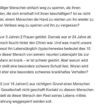
 billiger Menschen einfach weg zu sperren, als ihnen
len, die sich ernsthaft mit ihnen beschäftigen? Ist es nicht
rter, einem Menschen die Hand zu reichen um ihn wieder zu
sten Verliess weg zu sperren und ihn zu vergessen?
or 3 Jahren 2 Frauen getötet. Damals war er 24 Jahre alt.
 noch feucht hinter den Ohren war. Und was macht unsere
iesst ihn Lebenslänglich (typischerweise bedeutet dies 15
die dieser Mensch von seinem neunten Lebensjahr bis zur
Mann ist krank – er ist schwer gestört. Aber warum wird
r stellt eine besonders schwere Schuld fest. Woran wird
ht eher eine besonders schweres krankhaftes Verhalten?
93 (vor 18 Jahren!) aus nichtigem Grund einen Menschen
ie Gesellschaft nicht geschafft Kontakt zu diesem Menschen
delt ob dieser Mensch den Rest seines Lebens mittels
wahrung weggesperrt werden soll.