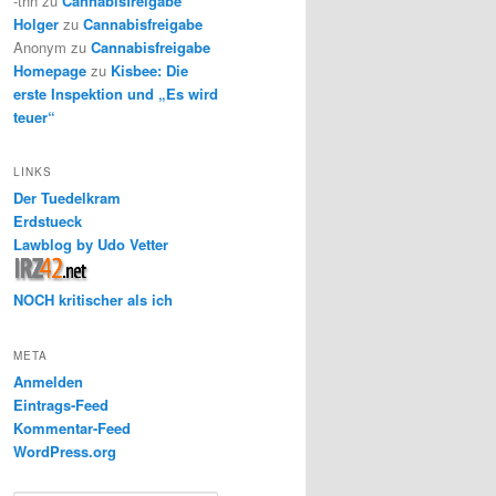
-thh
zu
Cannabisfreigabe
Holger
zu
Cannabisfreigabe
Anonym
zu
Cannabisfreigabe
Homepage
zu
Kisbee: Die
erste Inspektion und „Es wird
teuer“
LINKS
Der Tuedelkram
Erdstueck
Lawblog by Udo Vetter
NOCH kritischer als ich
META
Anmelden
Eintrags-Feed
Kommentar-Feed
WordPress.org