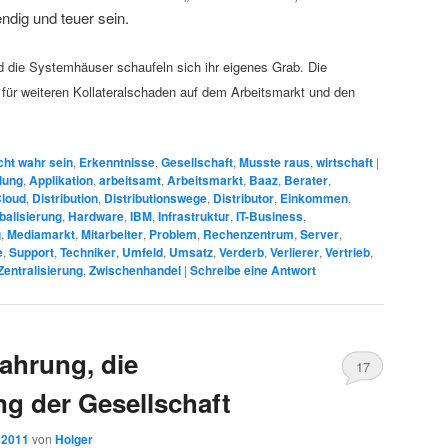
dig und teuer sein.
d die Systemhäuser schaufeln sich ihr eigenes Grab. Die
d für weiteren Kollateralschaden auf dem Arbeitsmarkt und den
cht wahr sein
,
Erkenntnisse
,
Gesellschaft
,
Musste raus
,
wirtschaft
|
lung
,
Applikation
,
arbeitsamt
,
Arbeitsmarkt
,
Baaz
,
Berater
,
loud
,
Distribution
,
Distributionswege
,
Distributor
,
Einkommen
,
balisierung
,
Hardware
,
IBM
,
Infrastruktur
,
IT-Business
,
g
,
Mediamarkt
,
Mitarbeiter
,
Problem
,
Rechenzentrum
,
Server
,
e
,
Support
,
Techniker
,
Umfeld
,
Umsatz
,
Verderb
,
Verlierer
,
Vertrieb
,
Zentralisierung
,
Zwischenhandel
|
Schreibe eine Antwort
ahrung, die
17
ng der Gesellschaft
 2011
von
Holger