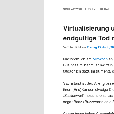
Inhalt
sekundären
SCHLAGWORT-ARCHIVE:
BERATER
wechseln
Inhalt
Virtualisierung 
wechseln
endgültige Tod
Veröffentlicht am
Freitag 17 Juni , 2
Nachdem ich am
Mittwoch
an 
Business teilnahm, schwirrt 
tatsächlich dazu instrumental
Sachstand ist der: Alle (gross
ihren (End)Kunden etwaige Di
„Zauberwort“ heisst stehts „as
sogar Baaz (Buzzwords as a S
Schon heute haben Systemhäu