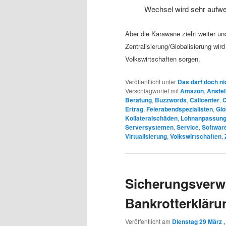
Wechsel wird sehr aufwen
Aber die Karawane zieht weiter un
Zentralisierung/Globalisierung wir
Volkswirtschaften sorgen.
Veröffentlicht unter
Das darf doch ni
Verschlagwortet mit
Amazon
,
Anstel
Beratung
,
Buzzwords
,
Callcenter
,
C
Ertrag
,
Feierabendspezialisten
,
Glo
Kollateralschäden
,
Lohnanpassun
Serversystemen
,
Service
,
Softwar
Virtualisierung
,
Volkswirtschaften
,
Sicherungsverw
Bankrotterkläru
Veröffentlicht am
Dienstag 29 März ,