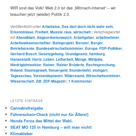
WIR sind das Volk! Web 2.0 ist das „Mitmach-Internet“ – wir
brauchen jetzt (wieder) Politik 2.0.
Veröffentlicht unter
Arbeitslos
,
Das darf doch nicht wahr sein
,
Erkenntnisse
,
Freiheit
,
Musste raus
,
wirtschaft
|
Verschlagwortet
mit
Abendblatt
,
Abgeordnetenwatch
,
Arbeitgeber
,
arbeitnehmer
,
Arbeitswissenschaftler
,
Bahnprojekt
,
Berater
,
Berger
,
Betriebsrente
,
Bundeswirtschaftsminister
,
Europa
,
FDP-Politiker
,
Gerhard Bosch
,
Gesetzgebung
,
Grundgesetz
,
hamburg
,
Hansestadt
,
Hartz
,
Leben
,
Leiharbeit
,
Menge
,
Minijobs
,
Niedriglohnsektor
,
Rainer
,
Rainer Brüderle
,
Rechtsprechung
,
Roland
,
Staatsgewalt
,
Steuergeld
,
Stundenlohn
,
stuttgart
,
Tagesschau
,
Vorstandsposten
,
Widerstand
,
Wirtschaftsminister
,
Wissenschaft
,
Zdf
,
ZDF-Magazin
|
1
Kommentar
LETZTE EINTRÄGE
Cannabisfreigabe
Führerschein-Check (nicht nur für Ältere!)
Honda Forza das Mittel der Wahl.
SEAT MO 125 in Hamburg – will man nicht!
Klimakleber