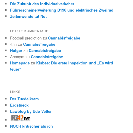
Die Zukunft des Individualverkehrs
Führerscheinerweiterung B196 und elektrisches Zweirad
Zeitenwende tut Not
LETZTE KOMMENTARE
Football prediction
zu
Cannabisfreigabe
-thh
zu
Cannabisfreigabe
Holger
zu
Cannabisfreigabe
Anonym
zu
Cannabisfreigabe
Homepage
zu
Kisbee: Die erste Inspektion und „Es wird
teuer“
LINKS
Der Tuedelkram
Erdstueck
Lawblog by Udo Vetter
NOCH kritischer als ich