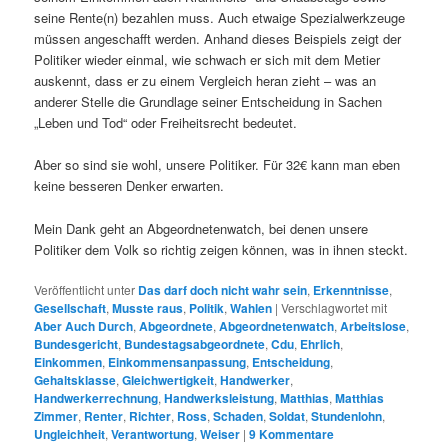
seine Rente(n) bezahlen muss. Auch etwaige Spezialwerkzeuge
müssen angeschafft werden. Anhand dieses Beispiels zeigt der
Politiker wieder einmal, wie schwach er sich mit dem Metier
auskennt, dass er zu einem Vergleich heran zieht – was an
anderer Stelle die Grundlage seiner Entscheidung in Sachen
„Leben und Tod“ oder Freiheitsrecht bedeutet.
Aber so sind sie wohl, unsere Politiker. Für 32€ kann man eben
keine besseren Denker erwarten.
Mein Dank geht an Abgeordnetenwatch, bei denen unsere
Politiker dem Volk so richtig zeigen können, was in ihnen steckt.
Veröffentlicht unter
Das darf doch nicht wahr sein
,
Erkenntnisse
,
Gesellschaft
,
Musste raus
,
Politik
,
Wahlen
|
Verschlagwortet mit
Aber Auch Durch
,
Abgeordnete
,
Abgeordnetenwatch
,
Arbeitslose
,
Bundesgericht
,
Bundestagsabgeordnete
,
Cdu
,
Ehrlich
,
Einkommen
,
Einkommensanpassung
,
Entscheidung
,
Gehaltsklasse
,
Gleichwertigkeit
,
Handwerker
,
Handwerkerrechnung
,
Handwerksleistung
,
Matthias
,
Matthias
Zimmer
,
Renter
,
Richter
,
Ross
,
Schaden
,
Soldat
,
Stundenlohn
,
Ungleichheit
,
Verantwortung
,
Weiser
|
9
Kommentare