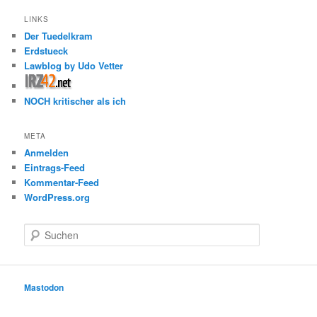
LINKS
Der Tuedelkram
Erdstueck
Lawblog by Udo Vetter
NOCH kritischer als ich
META
Anmelden
Eintrags-Feed
Kommentar-Feed
WordPress.org
S
u
c
h
e
Mastodon
n