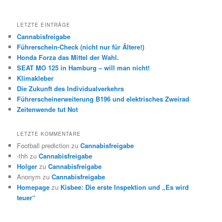
LETZTE EINTRÄGE
Cannabisfreigabe
Führerschein-Check (nicht nur für Ältere!)
Honda Forza das Mittel der Wahl.
SEAT MO 125 in Hamburg – will man nicht!
Klimakleber
Die Zukunft des Individualverkehrs
Führerscheinerweiterung B196 und elektrisches Zweirad
Zeitenwende tut Not
LETZTE KOMMENTARE
Football prediction
zu
Cannabisfreigabe
-thh
zu
Cannabisfreigabe
Holger
zu
Cannabisfreigabe
Anonym
zu
Cannabisfreigabe
Homepage
zu
Kisbee: Die erste Inspektion und „Es wird
teuer“